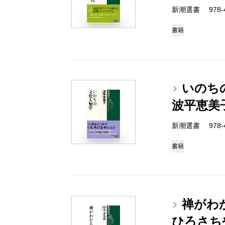
新潮選書 978-4-
書籍
いのち
波平恵美
新潮選書 978-4-
書籍
禅がわ
ひろさち