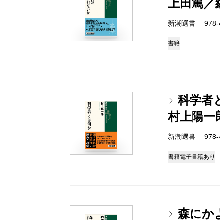
上田篤／
新潮選書 978-4-
書籍
科学者
村上陽一
新潮選書 978-4-
書籍
電子書籍あり
森にか