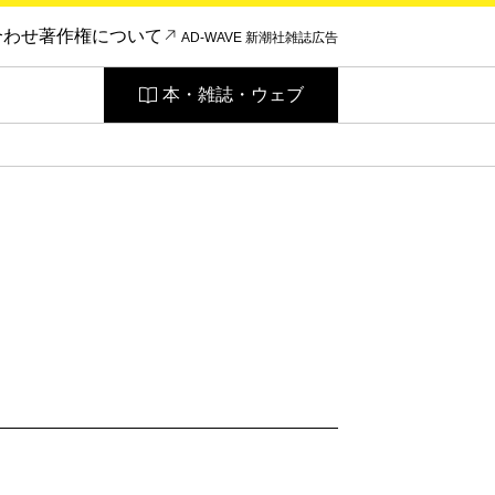
合わせ
著作権について
AD-WAVE 新潮社雑誌広告
本・雑誌・ウェブ