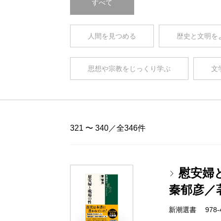
すべて
人間を見つめる
歴史と文明を
思想や宗教をじっくり学ぶ
文
321 〜 340／全346件
慰安婦
秦郁彦／
新潮選書 978-4-