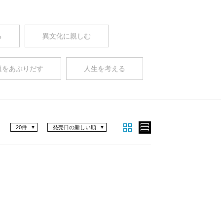
る
異文化に親しむ
題をあぶりだす
人生を考える
20件
発売日の新しい順