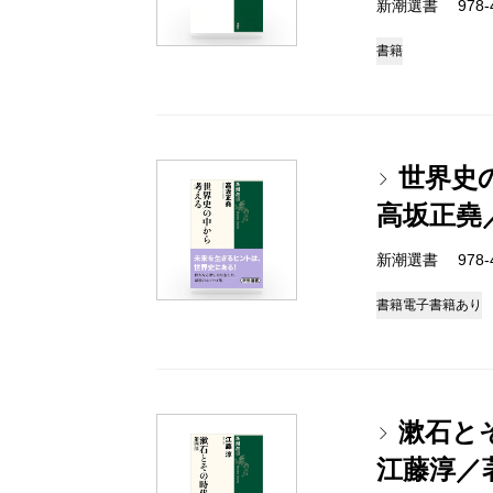
新潮選書 978-4-
書籍
世界史
高坂正堯
新潮選書 978-4-
書籍
電子書籍あり
漱石と
江藤淳／