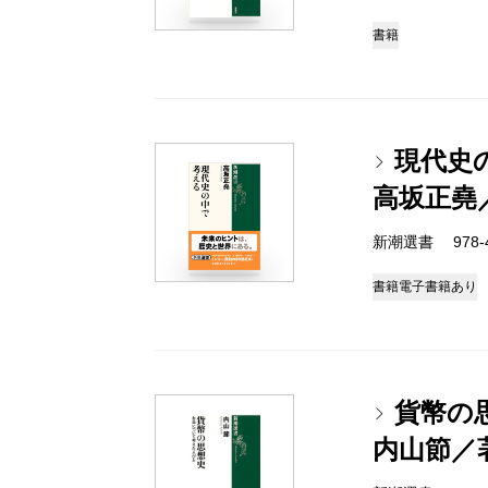
書籍
現代史
高坂正堯
新潮選書 978-4-
書籍
電子書籍あり
貨幣の
内山節／