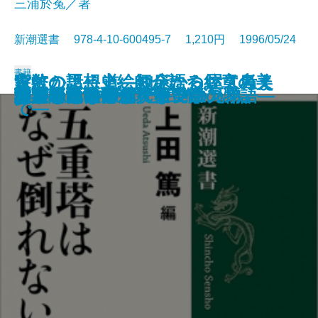
三浦於菟／著
新潮選書 978-4-10-600495-7 1,210円 1996/05/24
書籍
家紋の話―上絵師が語る紋章の美
貨幣の思想史―お金について考え
森にかよう道―知床から屋久島ま
慰安婦と戦場の性
秘伝 中学入試国語読解法
現代史の中で考える
世界史の中から考える
漱石とその時代 第四部
いのちの文化人類学
禅がわかる本
東洋医学を知っていますか
五重塔はなぜ倒れないか
科学者とは何か
天才の勉強術
漱石とその時代 第三部
卵が私になるまで―発生の物語―
分類という思想
謎とき『カラマーゾフの兄弟』
大人のための偉人伝
非言語コミュニケーション
―
た人びと―
で―