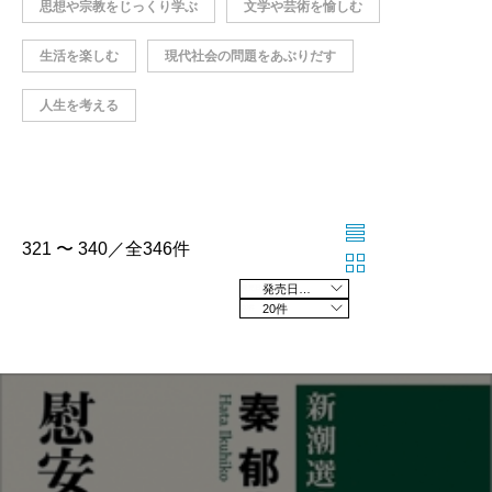
思想や宗教をじっくり学ぶ
文学や芸術を愉しむ
生活を楽しむ
現代社会の問題をあぶりだす
人生を考える
321 〜 340／全346件
発売日の新しい順
20件