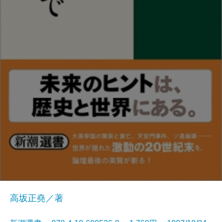
高坂正堯／著