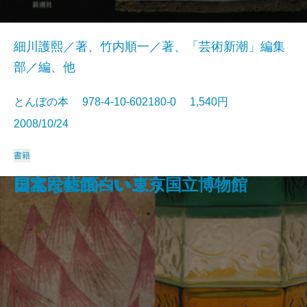
細川護熙／著、竹内順一／著、「芸術新潮」編集
部／編、他
とんぼの本 978-4-10-602180-0 1,540円
2008/10/24
書籍
東京のミュージアム100
直島 瀬戸内アートの楽園
細川家の700年 永青文庫の至宝
日本民藝館へいこう
こんなに面白い東京国立博物館
国宝