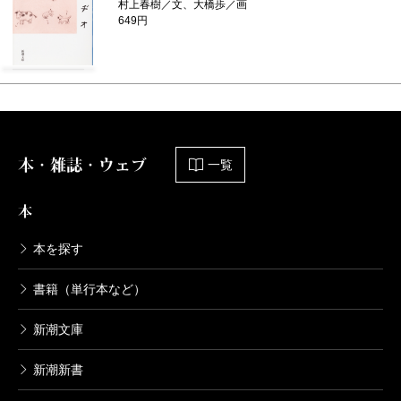
村上春樹／文、大橋歩／画
649円
本・雑誌・ウェブ
一覧
本
本を探す
書籍（単行本など）
新潮文庫
新潮新書