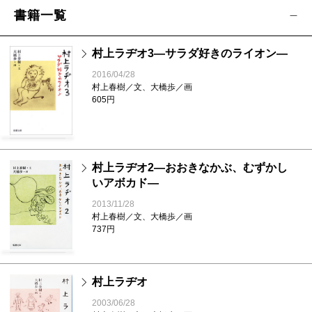
書籍一覧
村上ラヂオ3―サラダ好きのライオン―
2016/04/28
村上春樹／文、大橋歩／画
605円
村上ラヂオ2―おおきなかぶ、むずかし
いアボカド―
2013/11/28
村上春樹／文、大橋歩／画
737円
村上ラヂオ
2003/06/28