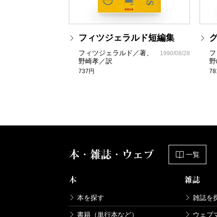
フィツジェラルド短編集
フィツジェラルド／著、
フ
1990/08/28
野崎孝／訳
野
737円
7
本・雑誌・ウェブ
一覧
本
雑誌
本を探す
雑誌を
書籍（単行本など）
ウェブ