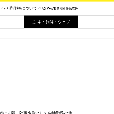
合わせ
著作権について
AD-WAVE 新潮社雑誌広告
本・雑誌・ウェブ
次大戦に志願、陸軍少尉として内地勤務の傍