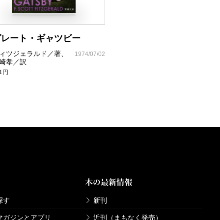
グレート・ギャツビー
ィツジェラルド／著、
1974/07/02
崎孝／訳
81円
本の最新情報
探す
新刊
マガジンとアプリ
近刊（まもなく発売）