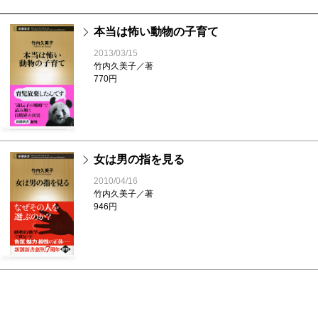
本当は怖い動物の子育て
2013/03/15
竹内久美子／著
770円
女は男の指を見る
2010/04/16
竹内久美子／著
946円