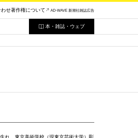
合わせ
著作権について
AD-WAVE 新潮社雑誌広告
本・雑誌・ウェブ
大阪府生れ。東京美術学校（現東京芸術大学）彫