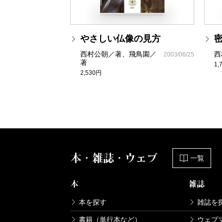
やさしい仏像の見方
西村公朝／著、飛鳥園／
西
2003/06/25
著
1,
2,530円
本・雑誌・ウェブ
一覧
本
雑誌
本を探す
雑誌を
書籍（単行本など）
ウェブ