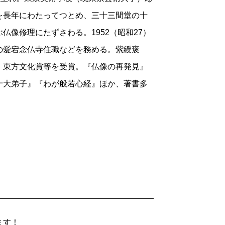
を長年にわたってつとめ、三十三間堂の十
像修理にたずさわる。1952（昭和27）
の愛宕念仏寺住職などを務める。紫綬褒
、東方文化賞等を受賞。『仏像の再発見』
十大弟子』『わが般若心経』ほか、著書多
ます！