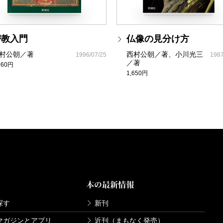
密教入門
仏像の見分け方
村公朝／著
西村公朝／著、小川光三
1996/07/25
1987
／著
760円
1,650円
本の最新情報
探す
新刊
マガジンとアプリ
近刊（まもなく発売）