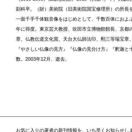
刻科卒。（財）美術院（旧美術院国宝修理所）の所長
一面千手千体観音像をはじめとして、千数百体におよぶ仏
年に得度。東京芸大教授、吹田市立博物館館長、京都
章、仏教伝道文化賞、天台大仏師法印、勲三等瑞宝章
『やさしい仏像の見方』『仏像の見分け方』『釈迦と
数。2003年12月、逝去。
お気に入りの著者の新刊情報を、いち早くお知らせし