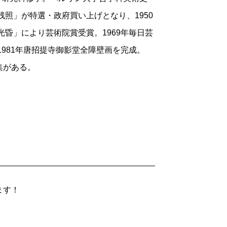
残照」が特選・政府買い上げとなり、1950
光昏」により芸術院賞受賞。1969年毎日芸
1981年唐招提寺御影堂全障壁画を完成。
集がある。
ます！