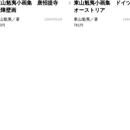
東山魁夷小画集 唐招提寺
東山魁夷小画集 ドイ
全障壁画
オーストリア
山魁夷／著
東山魁夷／著
1984/05/29
1984
35円
781円