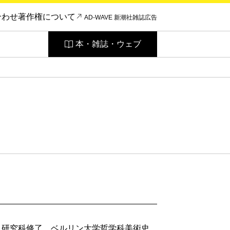
合わせ
著作権について
AD-WAVE 新潮社雑誌広告
本・雑誌・ウェブ
卒、研究科修了。ベルリン大学哲学科美術史