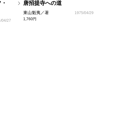
ツ・
唐招提寺への道
東山魁夷／著
1975/04/29
1,760円
/04/27