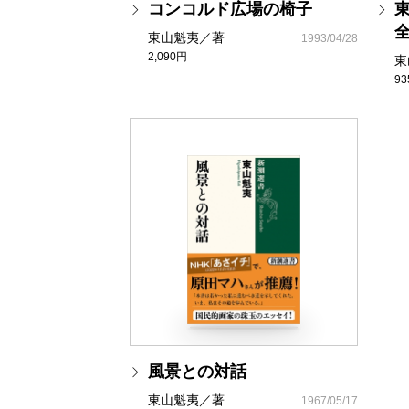
コンコルド広場の椅子
東山魁夷／著
1993/04/28
2,090円
東
9
風景との対話
東山魁夷／著
1967/05/17