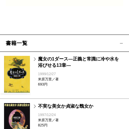
書籍一覧
魔女の1ダース―正義と常識に冷や水を
浴びせる13章―
1999/12/27
米原万里／著
693円
不実な美女か貞淑な醜女か
1997/12/24
米原万里／著
825円