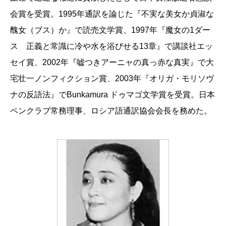
会賞を受賞。1995年通訳を論じた『不実な美女か貞淑な
醜女（ブス）か』で読売文学賞、1997年『魔女の1ダー
ス 正義と常識に冷や水を浴びせる13章』で講談社エッ
セイ賞、2002年『嘘つきアーニャの真っ赤な真実』で大
宅壮一ノンフィクション賞、2003年『オリガ・モリソヴ
ナの反語法』でBunkamura ドゥマゴ文学賞を受賞。日本
ペンクラブ常務理事、ロシア語通訳協会会長を務めた。