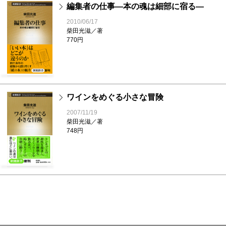
編集者の仕事―本の魂は細部に宿る―
2010/06/17
柴田光滋／著
770円
ワインをめぐる小さな冒険
2007/11/19
柴田光滋／著
748円