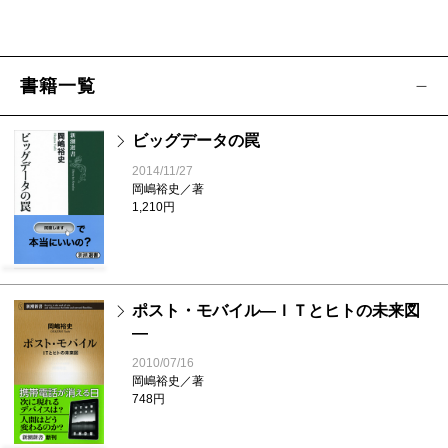
書籍一覧
ビッグデータの罠
2014/11/27
岡嶋裕史／著
1,210円
ポスト・モバイル―ＩＴとヒトの未来図
―
2010/07/16
岡嶋裕史／著
748円