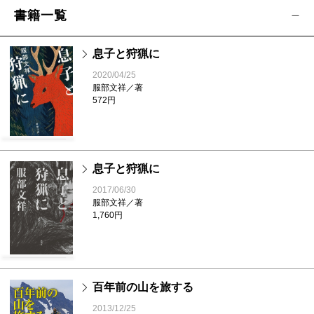
書籍一覧
息子と狩猟に
2020/04/25
服部文祥／著
572円
息子と狩猟に
2017/06/30
服部文祥／著
1,760円
百年前の山を旅する
2013/12/25