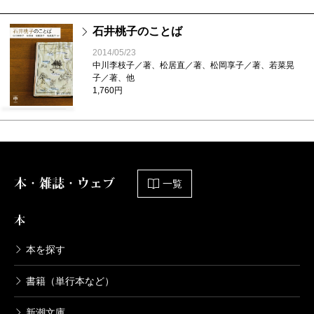
石井桃子のことば
2014/05/23
中川李枝子／著、松居直／著、松岡享子／著、若菜晃
子／著、他
1,760円
本・雑誌・ウェブ
一覧
本
本を探す
書籍（単行本など）
新潮文庫