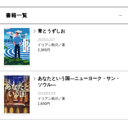
書籍一覧
青とうずしお
2025/11/27
ドリアン助川／著
2,365円
あなたという国―ニューヨーク・サン・
ソウル―
2016/01/29
ドリアン助川／著
1,650円