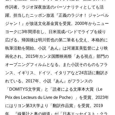
作詞者。ラジオ深夜放送のパーソナリティとしても活
躍。担当したニッポン放送『正義のラジオ！ ジャンベル
ジャン！』が放送文化基金賞を受賞。2000年からニュー
ヨークに3年間滞在し、日米混成バンドでライブを繰り
広げる。帰国後は明川哲也の第二筆名も交え、本格的に
執筆活動を開始。小説『あん』は河瀬直美監督により映
画化され、2015年カンヌ国際映画祭「ある視点」部門の
オープニングフィルムとなる。また小説そのものもフラ
ンス、イギリス、ドイツ、イタリアなど24言語に翻訳さ
れている。2017年、小説『あん』がフランスの
「DOMITYS文学賞」と「読者による文庫本大賞（Le
Prix des Lecteurs du Livre de Poche）」を受賞、2023年
にはリヨン第3大学より「翻訳作品賞」を受賞。2019
年、『線量計と奥の細道』が「日本エッセイスト・クラ