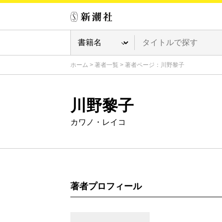
ホーム
>
著者一覧
>
著者ページ：川野黎子
川野黎子
カワノ・レイコ
著者プロフィール