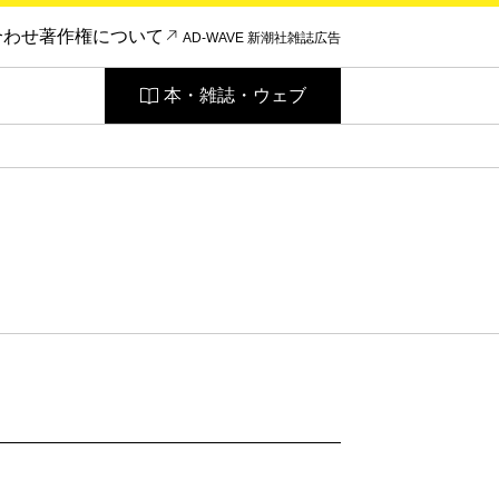
合わせ
著作権について
AD-WAVE 新潮社雑誌広告
本・雑誌・ウェブ