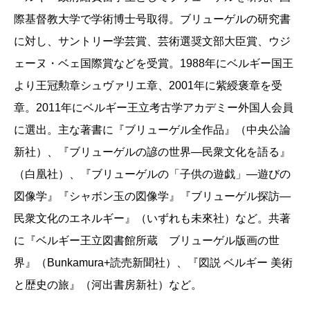
際基督教大学で学術博士号取得。ブリューゲルの研究書
に対し、サントリー学芸賞、芸術選奨文部大臣賞、ウジ
ェーヌ・ベェ国際賞などを受賞。1988年にベルギー国王
より王冠勲章シュヴァリエ章、2001年に紫綬褒章を受
章。2011年にベルギー王立考古学アカデミー外国人会員
に選出。主な著書に『ブリューゲル全作品』（中央公論
新社）、『ブリューゲルの諺の世界―民衆文化を語る』
（白凰社）、『ブリューゲルの「子供の遊戯」―遊びの
図像学』『シャボン玉の図像学』『ブリューゲル探訪―
民衆文化のエネルギー』（いずれも未來社）など。共著
に『ベルギー王立図書館所蔵 ブリューゲル版画の世
界』（Bunkamura+読売新聞社）、『図説 ベルギー 美術
と歴史の旅』（河出書房新社）など。