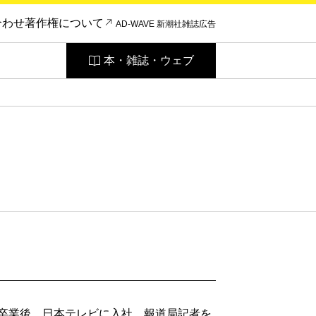
合わせ
著作権について
AD-WAVE 新潮社雑誌広告
本・雑誌・ウェブ
を卒業後、日本テレビに入社。報道局記者を