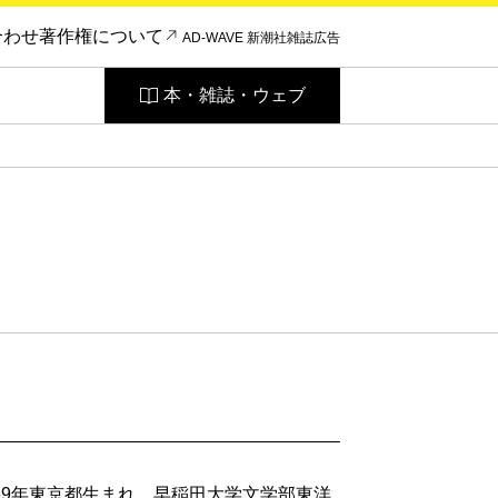
合わせ
著作権について
AD-WAVE 新潮社雑誌広告
本・雑誌・ウェブ
69年東京都生まれ。早稲田大学文学部東洋