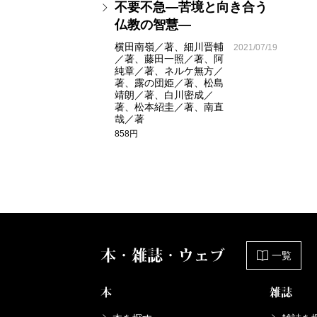
不要不急―苦境と向き合う
仏教の智慧―
横田南嶺／著、細川晋輔
2021/07/19
／著、藤田一照／著、阿
純章／著、ネルケ無方／
著、露の団姫／著、松島
靖朗／著、白川密成／
著、松本紹圭／著、南直
哉／著
858円
本・雑誌・ウェブ
一覧
本
雑誌