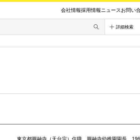
会社情報
採用情報
ニュース
お問い
詳細検索
東京都圓融寺（天台宗）住職。圓融寺幼稚園園長。19