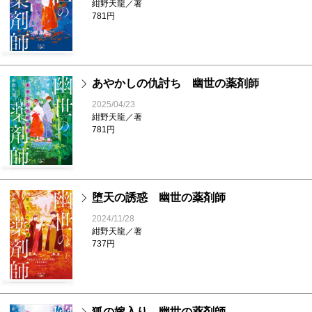
紺野天龍／著
781円
あやかしの仇討ち 幽世の薬剤師
2025/04/23
紺野天龍／著
781円
堕天の誘惑 幽世の薬剤師
2024/11/28
紺野天龍／著
737円
狐の嫁入り 幽世の薬剤師