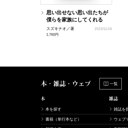
思い出せない思い出たちが
僕らを家族にしてくれる
スズキナオ／著
2023/11/16
1,760円
本・雑誌・ウェブ
一覧
本
雑誌
本を探す
雑誌を
書籍（単行本など）
ウェブ