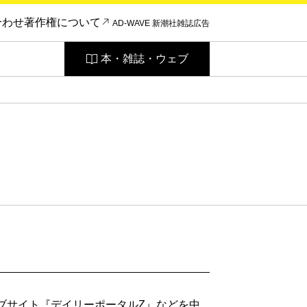
合わせ
著作権について
AD-WAVE 新潮社雑誌広告
本・雑誌・ウェブ
ェブサイト『デイリーポータルZ』などを中