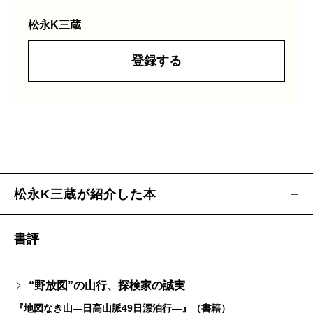
松永K三蔵
登録する
松永K三蔵が紹介した本
書評
“野放図”の山行、探検家の誠実
『地図なき山―日高山脈49日漂泊行―』（書籍）