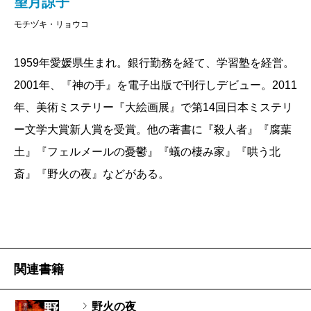
望月諒子
ングルマザーのもとに生まれ、七歳離れた妹の面倒を
モチヅキ・リョウコ
見ながら学校に通った。母親が連れ込んだ男たちが置
いていく一万円札が一家の唯一の収入源。
1959年愛媛県生まれ。銀行勤務を経て、学習塾を経営。
〈中学に上がると、母親は末男に「金を稼いでこい」
2001年、『神の手』を電子出版で刊行しデビュー。2011
と言った。新聞配達をするというと叩かれた。駅前の
年、美術ミステリー『大絵画展』で第14回日本ミステリ
駐輪場から自転車を取ってこい、それが嫌なら商店街
ー文学大賞新人賞を受賞。他の著書に『殺人者』『腐葉
で万引してこいとわめいた。（中略）勉強をしていた
土』『フェルメールの憂鬱』『蟻の棲み家』『哄う北
ら仲間には小突かれた。相手が自分と同じようにクズ
斎』『野火の夜』などがある。
でないと気にいらないのがクズな人間の特徴なんだと
その時に気がついた〉
末男は母親に内緒で高校を受験して合格。空き巣の
手伝いで稼いだ金で卒業し、小さな工場に就職して真
関連書籍
面目に働きはじめる。だが、母親が大きな借金を作
り、末男はその借金取りから「うちの仕事を手伝わな
野火の夜