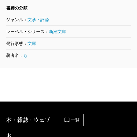
遊ぶと金は減る。でも売春は、遊んでいるつもりなの
書籍の分類
に金がもらえる〉と気づく。そんな彼女たちにとっ
ジャンル：
文学・評論
て、〈子供の出現は罰ゲーム〉でしかない。子供を施
レーベル・シリーズ：
新潮文庫
設に預けたまま殺された被害者の母親は、死んだ娘の
発行形態：
文庫
ことを疫病神と言い放つ。
とはいえ本書の眼目は、社会の底辺を描くことでは
著者名：
も
ない。吉沢末男と対置するように描かれる長谷川翼
は、医者のドラ息子。慶應義塾大学に通うハンサムな
青年で、友だちも多く、妹は医大生。大手広告代理店
に就職が決まり、順風満帆。だが、裏カジノにハマっ
て二千万の借金をつくり、ヤクザのとりたてに追われ
ていた。切羽詰まった翼は、女を使って手っとり早く
本・雑誌・ウェブ
一覧
金をつくる方法を思いつく。末男と翼、何から何まで
対照的な二人が出会い、ともに一線を越えること
本