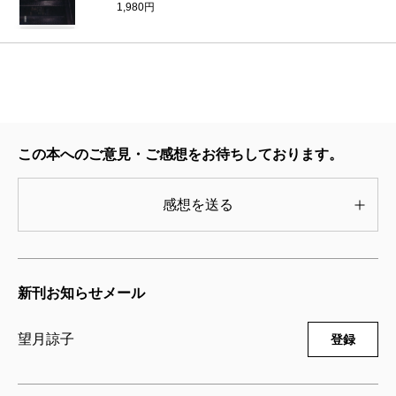
1,980円
続的に恐喝されている事件だった。恐喝は次第にエス
カレートし、「お前のところのパートの娘を誘拐し
た。二百万円を用意しろ」と電話がかかってくるが、
誰が誘拐されたのかもわからない。困った工場長が
「本社に電話してくれ」というと、相手は「なに言っ
この本へのご意見・ご感想をお待ちしております。
てんだ、てめぇ、誘拐だぞ」と怒鳴りつける。
あまりにも間抜けなこの“誘拐”騒動は、さらに間抜け
感想を送る
な脅迫へと発展し、被害者もジャーナリストも警察も
困惑する。脅迫した相手から「ばかじゃないのか」と
罵倒されるような脅迫。低レベルすぎて笑うしかない
新刊お知らせメール
この脅迫は、しかし、やがて射殺事件と結びつき、様
相が一変する……。
望月諒子
登録
小説のテーマは、格差社会と子育て。教育もスキル
もない女たちはつながりを求めて体を売り、〈普通は