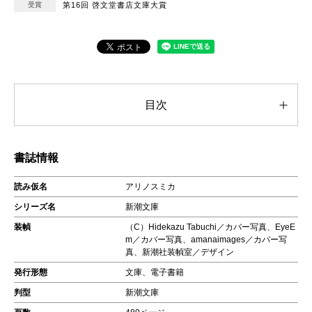
受賞
第16回 啓文堂書店文庫大賞
目次
書誌情報
読み仮名
アリノスミカ
シリーズ名
新潮文庫
装幀
（C）Hidekazu Tabuchi／カバー写真、EyeE
m／カバー写真、amanaimages／カバー写
真、新潮社装幀室／デザイン
発行形態
文庫、電子書籍
判型
新潮文庫