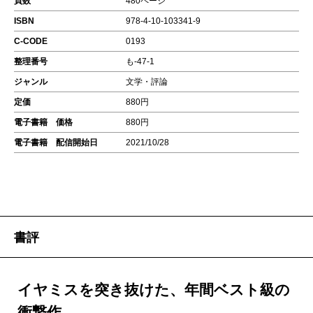
頁数
480ページ
ISBN
978-4-10-103341-9
C-CODE
0193
整理番号
も-47-1
ジャンル
文学・評論
定価
880円
電子書籍 価格
880円
電子書籍 配信開始日
2021/10/28
書評
イヤミスを突き抜けた、年間ベスト級の
衝撃作