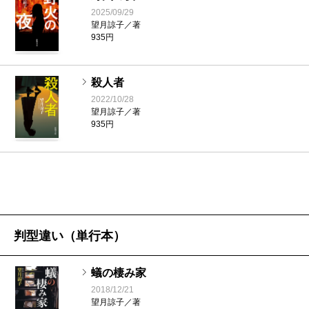
いか」と誘われる。あがいてもあがいても犯罪から抜
2025/09/29
望月諒子／著
け出せない無間地獄……。
935円
もっとも、このあと、末男は小説の表舞台からしば
らく姿を消す。『蟻の棲み家』の焦点は、中野区東中
殺人者
野で二人の若い女性が相次いで射殺された事件。被害
2022/10/28
望月諒子／著
者は二十七歳の風俗嬢と、出会い系掲示板で客をさが
935円
す二十二歳。ともに幼い子を持つ母親だが、育児放棄
している。だがもちろん、テレビは残された子供たち
にスポットをあてて、被害者の身の上を同情的に語
り、底辺の現実を美談で覆い隠そうとする。
小説の主人公は、フリー記者、木部美智子。仕事
判型違い（単行本）
柄、殺人事件の情報も入ってくるが、いま彼女が追っ
蟻の棲み家
ているのはもっと地味なネタ――蒲田にある弁当詰め
2018/12/21
工場の気弱な工場長が、タチの悪いクレーマーから継
望月諒子／著