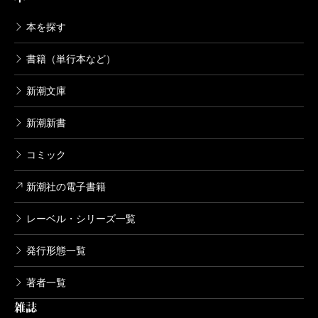
に……。
本を探す
愚かさが引き起こした底辺の犯罪を克明かつスリリ
ングに描くノワールだが、それだけでは終わらない。
書籍（単行本など）
最後の最後にすさまじいどんでん返しが炸裂し、ミス
新潮文庫
テリーとして鮮やかに着地する。この周到な仕掛けに
新潮新書
は脱帽するしかない。そこらのイヤミスをまとめて蹴
散らすパワーを持つ、年間ベスト級の衝撃作だ。
コミック
ちなみに本書は、望月諒子のデビュー作『神の手』
新潮社の電子書籍
に始まり、『殺人者』『呪い人形』『腐葉土』と続く
木部美智子シリーズの五冊目だが、それぞれ物語は完
レーベル・シリーズ一覧
全に独立しているので、初めての人もご心配なく。
発行形態一覧
著者一覧
（おおもり・のぞみ 書評家）
雑誌
波 2019年1月号より