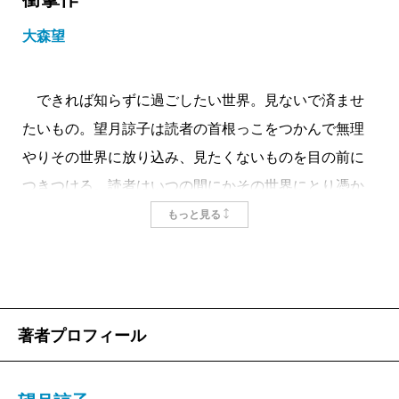
大森望
できれば知らずに過ごしたい世界。見ないで済ませ
たいもの。望月諒子は読者の首根っこをつかんで無理
やりその世界に放り込み、見たくないものを目の前に
つきつける。読者はいつの間にかその世界にとり憑か
れ、先を知りたくてたまらなくなる。書き下ろし長編
もっと見る
『蟻の棲み家』はそんな小説だ。
2Bの鉛筆を鷲掴みにして白壁を黒々と塗りつぶして
ゆくような力強く生々しい文章は、いったんハマると
抜け出せない。吉沢末男なる人物の生い立ちを語るわ
著者プロフィール
ずか八ページのプロローグだけで、その恐るべき吸引
力はまざまざと実感できる。末男は、責任感ゼロのシ