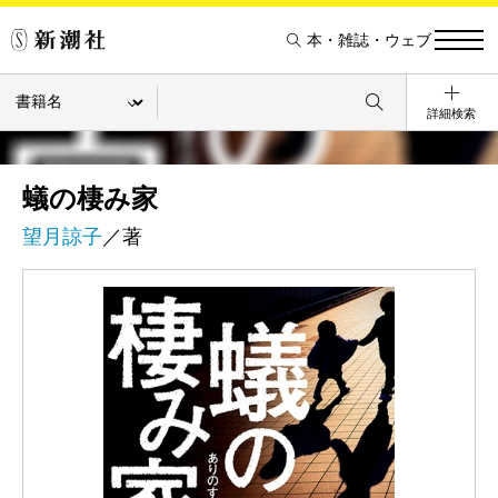
本・雑誌・ウェブ
詳細検索
蟻の棲み家
望月諒子
／著