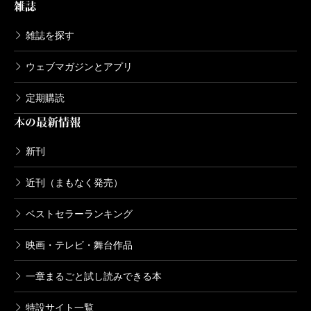
池田
西岡さんはいま、現役東大生として東大に通い
雑誌
て、誰にでもそれを乗り越える可能性があり、自分を
ながら、執筆を行い、さらにカルペ・ディエムという
成長させるひとつのきっかけだということを、西岡く
勉強は全般的に不得意でしたが、文章を書くことは
雑誌を探す
会社の社長もされているとか。
んには「現役東大生」の立場から伝え続けてほしい。
苦手ではなく、漫画やアニメや小説の感想を、誰に見
ウェブマガジンとアプリ
実際の体験を経た言葉には説得力があります。
せるわけでもなく書いていました。それから、他人の
西岡
うちの会社は、東大生たちに「拡声器」を渡
『ドラゴン桜』チームでも、現在、新たな取り組みを
感想も読みたいんですよね。2ちゃんねるやTwitterで
定期購読
し、情報発信できるようにする「場」なんです。東大
始めているのですが、西岡くんと組んで仕事を進める
も、いろんな人のレビューを見るのが好きなので、ニ
本の最新情報
生の中にはいろいろな経験をした人間がいる。週三で
ことで大きく変わると実感しています。この小説に
コニコ動画みたいにリアルタイムで感想が流れてきた
新刊
アルバイトしながら受験した人、ヤングケアラーで東
も、桜木の新たなストーリーのヒントが隠されている
りするのが好きでした。同じものに対して、自分以外
近刊（まもなく発売）
大に受かった人。彼らに、じゃあ本を書いてみようと
のかもしれません。
の人がどこを観てどういう反応をするかを知ることが
か、テレビに出てみようとか、情報発信の機会を作
挫折を何度も乗り越えてつかんだ東大合格。その
楽しい人間なんです。もともとはニンテンドーDSのゲ
ベストセラーランキング
る。それによって個人の経験がパブリックなものにな
日々を記したノンフィクション・ノベル『それでも僕
ームに夢中になって、それをきっかけに漫画やアニメ
映画・テレビ・舞台作品
れば、別の人の人生にもプラスになると思うんです。
は東大に合格したかった』は、受験生だけではなく、
に興味を持っていきました。
それから、メディアの世界には東大生を「食い物」に
それを支える親世代も勇気をもらえる作品だと思いま
一章まるごと試し読みできる本
しようとする人もいる。だから僕は、東大生が自分た
す。
――どんな漫画がお好きですか。
特設サイト一覧