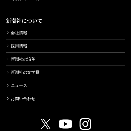
ち自身でやってけるシステムを作りたいんです。
（みた・のりふさ 漫画家）
何でも好きで、中学時代は毎週10冊ずつぐらい借り
新潮社について
池田
僕も学生時代から本を書いてきたので、食い物
波 2022年10月号より
て読んでいました。とくに、高津カリノ先生の四コマ
会社情報
にされる怖さはわかる。今、書店にはカルペ・ディエ
単行本刊行時掲載
漫画『WORKING!!』とか『ダストボックス2・5』にハ
ムが関わった東大本がたくさん並んでいますね。
マりました。それから、ラブコメが好きなんです。と
採用情報
くに登場人物に思い入れがあるわけではなく、二人の
新潮社の沿革
西岡
本当は、社長やりたくないんですよ。向いてな
恋愛に発展していく過程を見て楽しんでいましたね。
新潮社の文学賞
いと思う。でも僕は、苦手なものって克服したいんで
す。
――特に『3月のライオン』は何度も読まれたとか。
ニュース
お問い合わせ
池田
東大の受験勉強で苦手科目を克服していったの
そうです。ただ、この漫画は自分が努力する側の人
と同じですね。
間になってから好きになったという感じはあります。
一番好きなシーンは、いじめの問題でベテランの男性