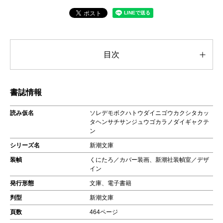
目次
書誌情報
読み仮名
ソレデモボクハトウダイニゴウカクシタカッ
タヘンサチサンジュウゴカラノダイギャクテ
ン
シリーズ名
新潮文庫
装幀
くにたろ／カバー装画、新潮社装幀室／デザ
イン
発行形態
文庫、電子書籍
判型
新潮文庫
頁数
464ページ