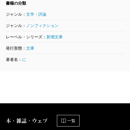
ことで自分を変えていく、5章では死者との向き合い方
書籍の分類
慶も受かるよねなんて言われるけど、短距離走と長距
成功させた点がとても興味深い。受験勉強は孤独な闘
だったり、戦うというのはどういうことなのかだった
ジャンル：
文学・評論
離走くらい違いますから。東大に受かって早慶に落ち
いだと思っていた西岡くんは、発表を待つ八日間の中
り……。メッセージ性を委ねられたのは実用書との一
る人もいます。
ジャンル：
ノンフィクション
で、様々な人との繋がりに気づいていきます。この気
番の違いだと思います。
づきこそが、現在の彼を形作ったのではないでしょう
レーベル・シリーズ：
新潮文庫
か。
西岡
東大受験といえば、東大が推薦入試（学校推薦
発行形態：
文庫
――小説以前、西岡さんの幼少期はどんな子どもでし
型選抜）を始めて、今年で十年になりました。累計の
著者名：
に
たか？
合格者数を見ていくと、一位が渋谷教育学園渋谷高校
彼は並大抵ではない努力を重ねて東大受験に挑むも
の二十人、二位が日比谷高校の十七人、三位が秋田高
のの、現実はそう甘くない。この小説は、三回目の受
3月が誕生日の早生まれで、身体が小さかったんで
校の十五人、四位が広島高校の十四人、五位が灘高校
験を終えた後、合格発表までの日々を描いているが、
す。人と話すのも嫌いじゃないけれど、あまり馴染め
の十三人でした。
そこには、もがき苦しみ続けて、ある意味、カッコよ
なかった。小学校時代やっていたサッカーも、うまく
くない、本当の西岡壱誠がいる。
いかないことを繰り返して失敗経験に繋がってしまい
池田
秋田と広島の地方公立高校が、灘高より上とい
ました。家庭では一人っ子で、父親が単身赴任だった
本・雑誌・ウェブ
一覧
うのは驚きですね。
三田
『ドラゴン桜』では、よく登場人物それぞれの
ので母親と二人暮らしみたいな環境で。母も働いてい