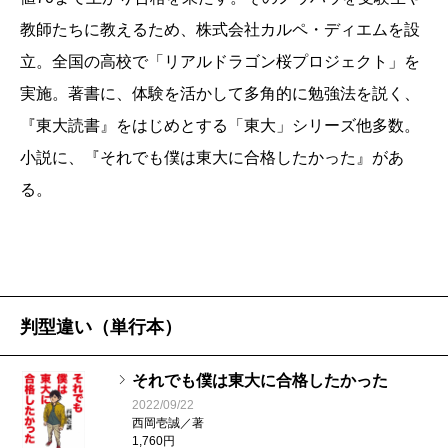
高校時代の後輩、高三で同じクラスだった女子、中学
か。
発言する内容が簡潔で、要点が頭の中で整理されてお
教師たちに教えるため、株式会社カルペ・ディエムを設
時代に主人公をいじめていた同級生、予備校時代の親
り、まったく無駄がない――いかにも東大生らしい優
立。全国の高校で「リアルドラゴン桜プロジェクト」を
友の妹など七人が登場します。これらの人との再会を
秀な人だなという感想を持ちました。なので、プロフ
小説を書くことは、自分の内面と向き合って折り合
実施。著書に、体験を活かして多角的に勉強法を説く、
とおし、主人公は自己を内省して、いじけた魂が浄化
ィールを事前に聞かされていなかったこともあり、一
いをつける孤独な行為だと感じました。例えば経験し
『東大読書』をはじめとする「東大」シリーズ他多数。
されていく……。
緒に仕事をするうちに偏差値35から東大を目指したこ
た出来事を写実的に語ることはできますけど、どう感
小説に、『それでも僕は東大に合格したかった』があ
とを知って、本当に驚きました。他のメンバーは高校
じて行動したのかという理由は意外に自分もわかって
る。
西岡
そんなふうに読んでくれたとは。
時代から成績優秀な学生ばかりで、現役合格が一人、
なかったりする。何年か経って、そのときの自分の行
ほとんどは一浪だけで合格していたはず。私が知る東
動を一つ一つひもといていくことが小説を書くという
池田
主人公の名前は「西岡壱誠」ですし、実体験を
大生の中で、西岡くんのような二浪で三回受験という
ことだなと思いました。つまり自分の感情がどういう
もとにしたノンフィクションノベルだと聞いています
ケースはとてもレアでした。
ものなのか名前を付けていく行為だと。楽しい上に、
判型違い（単行本）
が。
すでに彼は『東大読書』や『東大作文』をはじめ、
自分と向き合えたような気がします。物語のそもそも
自身の経験を基にした実用書を出版していましたが、
は、「目標がないなら東大を受けてみろ」という恩師
それでも僕は東大に合格したかった
2022/09/22
今作の『それでも僕は東大に合格したかった』は自分
の提案でした。現役は偏差値35で落ち、2回目も合格で
西岡
そうですね、ほぼ実話です。
西岡壱誠／著
のリアルな受験体験を描いた小説と聞いて、更に驚き
1,760円
きず、3回目の受験を終えて、また恩師と再会し、新た