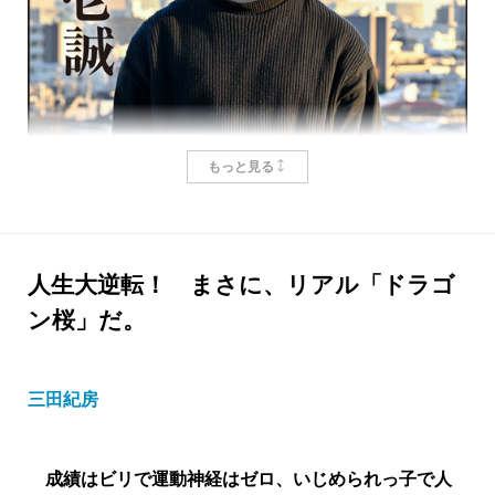
西岡壱誠さんは偏差値35から東大に合格し、現役東大
生ながら、シリーズ累計45万部を突破した『東大読
書』を執筆、ドラマ「ドラゴン桜」の監修者としても
活躍している。一方、池田渓さんは東大卒業後、同大
もっと見る
リアル「ドラゴン桜」から贈る受験生へ
学大学院を経て、現在は文筆家として活動し「東大に
のメッセージ！
人生を狂わされた」卒業生たちの姿を追っている。東
大は、幸せへの扉か、それとも不幸への落とし穴
人生大逆転！ まさに、リアル「ドラゴ
か……東大をめぐる文庫新刊を出した二人が、縦横無
西岡壱誠
ン桜」だ。
尽に語り合った。
中学3年生のある日、恩師のムチャぶりで、偏差値35
三田紀房
池田
西岡さんの『それでも僕は東大に合格したかっ
から東大受験を目指すこととなった著者。自身を主人
た─偏差値35からの大逆転─』は、三回目の東大入試を
公として初挑戦した「小説」について、そして波瀾万
成績はビリで運動神経はゼロ、いじめられっ子で人
受験した主人公が、試験から合格発表までの八日間
丈の「受験」を語る。