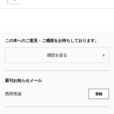
ました。
なムチャぶりの課題を描いたのが今回の小説になりま
池田
高三のときに同じクラスだった女の子への恋心
東大生は、「なぜ東大を目指したのか」と、よく質
す。冒頭は3回目の受験当日の朝からスタートして、い
も実話なの？
問されるそうですが、ほとんどの学生には理由らしい
ったいどうなるんだろうという始まり方にしてみまし
理由はないと聞きます。「なんとなく」とか「ここま
た。
西岡
ノーコメント（笑）。僕がこの本で書きたかっ
で勉強しているなら受けてみよう」とか「先生から言
この本へのご意見・ご感想をお待ちしております。
たのは「東大に入るための努力」なんです。最後はも
われた」など、それほど強い動機はないのが現実で
――構成にも拘ったと伺いました。
う「合格とか不合格なんて関係ない」という気持ち
感想を送る
す。西岡くんは先生の言葉をきっかけに、それを信じ
で。最近、努力を冷笑する風潮を感じますが、僕は、
て、「受けてみよう」と行動に移すことが出来た。そ
実用書は、ある意味デパートの売場のように求めら
努力の過程で自身を成長させていくことこそが重要だ
の勇気こそが、一番の成功の「鍵」だったと思いま
れていることが明確なので、提示することが解りやす
と思うんです。そもそも東大を受験するって、とても
す。
新刊お知らせメール
い。でも小説の場合は、読む人たちにこういうふうに
愚かな行為なんですよ。試験科目が増えるし、形式が
偏差値35からの東大合格、つまり彼の経験には、
生きてくださいと提案するわけにはいかない難しさが
独特だから東大以外つぶしが利かなくなる。
西岡壱誠
登録
「人生大逆転」、つまり人生をどうマネジメントする
ありました。そこで、章ごとにテーマを決めました。
かというヒントが詰まっています。苦しい状況から受
例えば3章は、知っていることを人に教える演技をする
池田
そうそう。よく、東大の受験勉強していれば早
験をテコにして、人生のファーストアタックを見事に