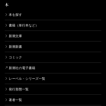
人間性に触れることがあります。キャラクター設定の
本
た時には、一人で食事したりして過ごしていました。
ための打ち合わせで、どんなタイプが受験に失敗する
西岡
気になって秋田高校を調べました。でも、特別
母親は明るい性格なのですが、小学生の頃は勉強には
本を探す
のか、と西岡くんに尋ねたところ、彼は「僕みたいに
なことはしていないらしい。印象的だったのは、合格
うるさいほうでした。ただ、僕がそれに応えられなか
性格が悪いと落ちます」と口にしたのです。人の言う
した生徒が推薦入試を受けたきっかけを「先生から勧
書籍（単行本など）
ったんですよね。中学では特に英語が全然できなかっ
ことは聞かない、反発ばかりして身勝手な行動をす
められた」と答えていたこと。「君ならいける！」と
新潮文庫
た。理科の実験とか、動物とかにも興味をもつ人間じ
る。それをヒントに生まれたのが、プライドが高くて
背中を押してあげる先生がいたんですね。人間って、
ゃなかったんです。勉強で好きな科目はなかったです
新潮新書
独りよがりな高校生、「藤井くん」です。『ドラゴン
人間によって変われるんだと思いました。
ね。でも、今思い出しましたけど、小学6年の時に、小
桜2』は、ある視点から見れば藤井くんの成長物語でも
コミック
説を書いて提出する小説家大会というのがあったんで
あり、西岡くんは、まさに自分だと言っていました。
池田
それって、この物語の主人公西岡くんと同じで
す。サッカーは下手だけど、小説だったら参加できる
新潮社の電子書籍
現在の西岡くんは、とても冷静で穏やかな印象なので
すね。
と思って、サッカーをテーマにして書いた記憶があり
信じ難いのですが、受験生活の苦悩を垣間見た気がし
レーベル・シリーズ一覧
ます。
ます。
社長として東大生を引っ張る
発行形態一覧
受験に対するイメージは、誰から影響を受けるかに
――まさに小説の原体験ですね。
著者一覧
よって変わるものです。辛くて苦しいものではなく