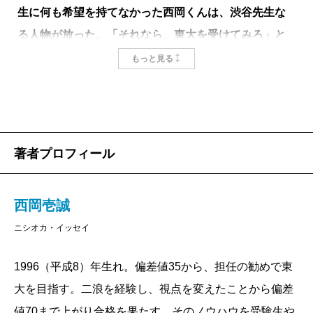
生に何も希望を持てなかった西岡くんは、渋谷先生な
に、“今までの人生で関わった人”に会っていく物語で
る人物が放った、「それなら、東大を受けてみろ」と
す。今回この本を読んで、受験当日の朝に緊張で嘔吐
――まず、小説に初挑戦した感想を教えてください。
いう途轍もない言葉で人生が一変する。渋谷先生と西
してしまう感覚とか、合格発表を待つまでのとても嫌
もっと見る
岡くんの関係性は、まるで『ドラゴン桜』の桜木と生
な気分を、二十数年ぶりに思い出しました。
本には、「思い」をベースにしたものと「スキル」
徒たちのように見えるが、これは実際にあった出来事
をベースにしたものがあると思います。僕がこれまで
である。
西岡
僕は二浪でしたし、本当に恐ろしい時間でし
に書いてきた『東大読書』『東大作文』などの実用書
『ドラゴン桜』の作者・三田紀房さんに聞いた。
著者プロフィール
た。
は、自分の経験を活かした後者になるわけですが、意
外と「思い」の部分も含まれていたのかもしれない。
三田
西岡壱誠くんは、漫画『ドラゴン桜2』から、ス
池田
審判が下されるのを待っているわけですから
西岡壱誠
それを感じ取って、小説の依頼をいただいたのだと思
トーリーに厚みを持たせるために参加してもらった、
ね。そして、この物語はダンテの『神曲』の「煉獄
ニシオカ・イッセイ
います。確かに自分の経験をどこかで書きたいという
現役東大生スタッフの中の一人でした。
篇」だと感じました。主人公は、合格発表まで毎日一
感覚はありました。
はじめは、あまり目立つ印象はなかったのですが、
1996（平成8）年生れ。偏差値35から、担任の勧めで東
人ずつと会うわけですが、主人公が「師匠」と呼ぶ中
打ち合わせを重ねるうち、彼を中心にグループが動き
大を目指す。二浪を経験し、視点を変えたことから偏差
三のときの担任の先生の導きで、先に大学生になった
――実際に執筆してみて、苦労された点はあります
出していることに気づいたのです。自分から積極的に
値70まで上がり合格を果たす。そのノウハウを受験生や