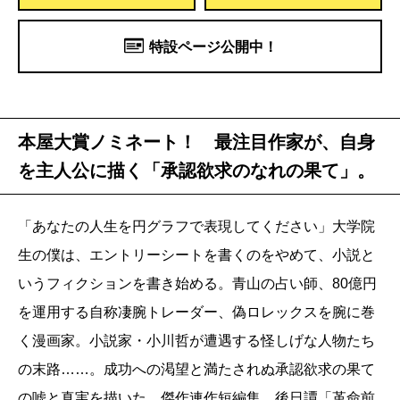
特設ページ公開中！
本屋大賞ノミネート！ 最注目作家が、自身
を主人公に描く「承認欲求のなれの果て」。
「あなたの人生を円グラフで表現してください」大学院
生の僕は、エントリーシートを書くのをやめて、小説と
いうフィクションを書き始める。青山の占い師、80億円
を運用する自称凄腕トレーダー、偽ロレックスを腕に巻
く漫画家。小説家・小川哲が遭遇する怪しげな人物たち
の末路……。成功への渇望と満たされぬ承認欲求の果て
の嘘と真実を描いた、傑作連作短編集。後日譚「革命前