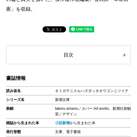
夜」を収録。
目次
書誌情報
読み仮名
キミガテニスルハズダッタオウゴンニツイテ
シリーズ名
新潮文庫
装幀
takeru amano／カバー Art works、新潮社装幀
室／デザイン
雑誌から生まれた本
小説新潮
から生まれた本
発行形態
文庫、電子書籍