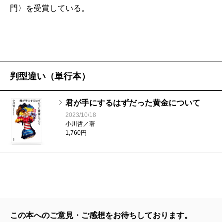
い一日」を過ごしていた。改めてそこに気づかされま
門〉を受賞している。
小川
二十五篇の内容については、みなさんにぜひお
ン』が、それこそ東京タワーのように積まれていまし
した。
読み頂きたいのですが、「エンターテインメントに寄
た。当時から救いようのないひねくれものだった僕
せた」と言っても、前衛っぽいものもあれば、SFもあ
は、「流行りの本なんて読んでやるか」と『東京タワ
小川
ずっと書きたかったテーマなので、嬉しいで
り、ユーモアで押していくものもあります。これまで
ー』から目を逸らし、その脇にあった「これまでにな
す。エッセイにしようとしたこともあるんですが、途
の作家筒井康隆のエッセンスが一冊に詰まっているの
判型違い（単行本）
い読書体験！」という小さなポップに目を向けまし
中で「これは小説にするべきだな」と思って短篇とし
ですが、中でも、これまでの筒井さんの代表作、『時
た。その本はアゴタ・クリストフの『悪童日記』でし
て執筆しました。ちなみにカズさんはあの年の三月十
君が手にするはずだった黄金について
をかける少女』（1967年）や『文学部唯野教授』
た。僕はこの本と出会ったおかげで「読書」に対する
2023/10/18
日、何をしていたか覚えていらっしゃいますか？
（1990年）や『富豪刑事』（1978年）等々の主人公
考え方が大きく変わったのをよく覚えています。今に
小川哲／著
1,760円
や、星新一さんや小松左京さんなど往年のSF作家仲間
して思えば、『東京タワー』のタワーがなければ、僕
カズ
ぼんやりとは。震災が発生したとき、僕は自宅
が出てくる「プレイバック」にはとりわけ感動させら
が『悪童日記』と出会うことはなかったかもしれない
にいたのですが、ネタを書いていたわけでもなく、ぼ
れました。また、亡くなられた息子さんのことを書か
し、僕が作家になることもなかったかもしれません。
ーっと過ごしていました。そこから逆算すると、前日
れた「川のほとり」にももちろん胸を打たれたのです
本屋大賞にノミネートされた十冊の中から、「この
の三月十日くらいまでライブをしていて、それがひと
が、しかし、僕は少年時代に筒井作品を読み始めた頃
本をぜひ読んでほしい」と感じる一冊を見つけてもら
この本へのご意見・ご感想をお待ちしております。
段落した頃だったと思うんです。
から、「感動作を書く時の筒井康隆には気をつけろ」
えるのが何よりですが（もちろん僕の本だと嬉しいで