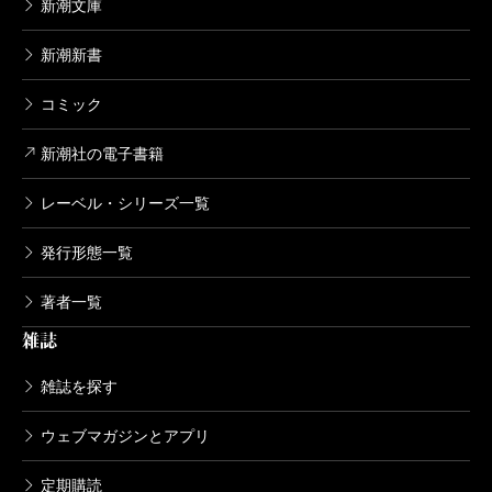
新潮文庫
ああいう店が実際にあればいいなあという願望で書き
小川
僕は小さいころ、父親に「猫舌は先天的なもの
ました。
新潮新書
ではない。熱い物を飲み食いできるかどうかはテクニ
ックの問題だ」と言われて育ったんです。でも現実で
コミック
小川
『カーテンコール』に収められた作品はコロナ
猫舌の人を信用していないわけではありませんよ
新潮社の電子書籍
禍が起きてから書かれたと思いますが、まさに「コロ
（笑）。
ナ追分」と題された作品があったりして、完全にコロ
レーベル・シリーズ一覧
ナをおちょくっていますね。
作家とタレントの“黄金律”
発行形態一覧
著者一覧
筒井
コロナを作品に利用したわけです。「夜は更け
カズ
昨年、ラジオ「週刊！ しゃべレーザー」
雑誌
ゆく」なんて兄妹の危ない話は、コロナ禍だからああ
（SBSラジオ）にゲスト出演していただいたとき、
いうシチュエーションになるわけですからね。いろい
雑誌を探す
『地図と拳』（集英社）と『君のクイズ』（朝日新聞
ろ利用させて頂きました（笑）。
出版）はかなり調べものをしたうえで執筆したとおっ
ウェブマガジンとアプリ
しゃっていたじゃないですか。
定期購読