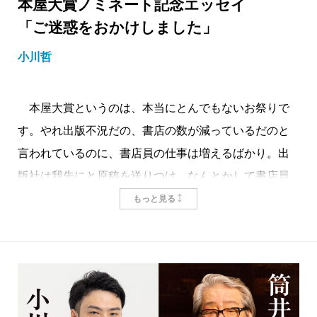
本屋大賞ノミネート記念エッセイ
「ご迷惑をおかけしました」
小川哲
本屋大賞というのは、本当にとんでもないお祭りで
す。やれ出版不況だの、書店の数が減っているだのと
言われているのに、書店員の仕事は増えるばかり。出
版社は我先にと原稿を送りつけ、なんとかして書店員
からコメントを貰おうと必死です。書店員にも日々の
もっと見る
業務や自分の生活や趣味の読書もあるというのに自分
勝手な所業で、もう軽犯罪に認定してもいいのではな
いでしょうか。あ、すみません。僕もその軽犯罪に加
担していました。僕の原稿を送りつけられた方には
「ご迷惑をおかけしました」と謝っておきます。今後