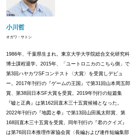
ザー氏の目に映ったのは──
これまで知らなかった作家や作品に出会い、新しい
集めて一冊にしよう」と決めたんです。で、『ジャッ
読書の魅力に気づく──小説を読む人の数が減ってきて
クポット』の次の作品集は、逆にエンターテインメン
カズ
最新作『君が手にするはずだった黄金につい
小川哲
いる現代において、これ以外の方法で読者の数を増や
トに寄せたものだけでまとめよう、と。
て』（以下『黄金』）は、小説家〈小川哲〉が主人公
すことはできないと思います。本屋大賞は、そういう
オガワ・サトシ
の私小説風連作短篇集ということですが、個人的には
機会を増やすためのお祭りだと認識しております。も
小川
着想の段階から「これは最後の作品集になるか
1986年、千葉県生まれ。東京大学大学院総合文化研究科
「三月十日」が特にお気に入りでした。
ちろん僕の読者が増えることは嬉しいのですが、小説
もしれない」と思ってらっしゃった？
博士課程退学。2015年、「ユートロニカのこちら側」で
全体のことを考えると、もはや自分の利益だけを考え
第3回ハヤカワSFコンテスト〈大賞〉を受賞しデビュ
ているわけにもいかないのかもしれません。作家と書
小川
収録順でいえば二篇目ですが、初出の「小説新
筒井
もちろんです。最後の作品集だから売れてもら
ー。2017年刊行の『ゲームの王国』で第31回山本周五郎
店員、出版社が垣根を超えて手を組んで、業界全体を
潮」には一番初めに掲載されました。2011年、東日本
わないと困るので、十枚前後の短いエンタメものをた
賞、第38回日本SF大賞を受賞。2019年刊行の短篇集
盛り上げていく時期に差し掛かっているのではないで
大震災が起こる“前日”の記憶を巡る物語です。
くさん集めた本にしてやれ、それなら売れるだろう
『嘘と正典』は第162回直木三十五賞候補となった。
しょうか。
（笑）。そこはもう心得ていますから、意識的にやり
2022年刊行の『地図と拳』で第13回山田風太郎賞、第
かつて大学生のころ、僕がなんとなく書店へ行く
カズ
意外にも、いままで読んだことのない切り口で
ましたね。
168回直木三十五賞を受賞。同年刊行の『君のクイズ』
と、本屋大賞を受賞したばかりのリリー・フランキー
した。三月十日まで、僕らはごく普通の「なんでもな
は第76回日本推理作家協会賞〈長編および連作短編集部
さんの『東京タワー オカンとボクと、時々、オト