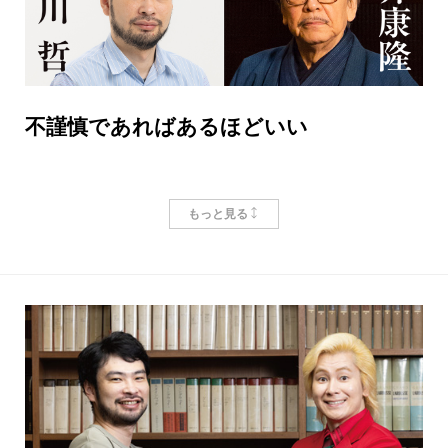
も僕から何か送りつけられたときは、暇で仕方ないと
きの時間潰しとしてお使いください。
書店を運営するという業務の外ですでに大量のゲラ
やらプルーフやらを読まされている書店員に、さらに
不謹慎であればあるほどいい
追い討ちをかけているのが本屋大賞です。短い期間に
十冊の小説を読んで、さらにはそれに順位をつけなく
小川哲
、
筒井康隆
もっと見る
てはなりません。しかも、十冊すべてが皆さんの好み
だというわけにもいかないでしょう。鼻白む小説や、
小川氏がパーソナリティをつとめるFM番組に、筒井氏
難解で読むのが苦しい小説もあるでしょう。僕だっ
がスペシャル・ゲストとして登場。作家の覚悟をめぐ
て、同じ状況になれば苦労するはずです。直木賞の選
る対話を誌面採録！
考委員だって、読まなければいけない候補作は五冊か
六冊なんです。本屋大賞が、どれだけの血と涙の上に
小川
筒井さんが「これがおそらくわが最後の作品集
成立しているのか──考えるだけでも頭が下がる思いで
になるだろう」と宣言した『カーテンコール』が刊行
す。しかも、その十冊に、（去年に引き続き）拙著が