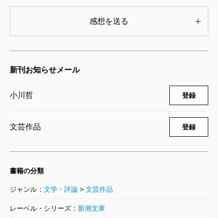
と思ってもきました。素直に感動してしまうと、作者
すが、そうでなくても構いません）、十冊の中に気に
感想を送る
に裏で笑われているのではないかと疑心暗鬼になるん
入った本がなければ、ノミネート外の作品や、既刊本
小川
当時はよくライブに出ていらしたんですか？
です。
から「ノミネート作よりこっちの方が面白いぜ」とオ
ススメするのもいいと思います。かつて僕が訪れた書
カズ
はい。新宿あたりのライブハウスでネタをやる
新刊お知らせメール
店のように、ノミネート作の棚のそばに、小さなポッ
筒井
それはその通りですよ。読者から「泣きまし
ことが多かったです。たいして仕事もなく、バイトも
プとともに「毒」を仕込んでおくのも面白いでしょ
た」なんて言われると、こっちは「しめしめ、狙い通
小川哲
全然してなかったから、少なくとも生活圏の新宿界隈
登録
う。それぞれの書店員にとって大事な本が千差万別で
りだ」とほくそ笑むわけです。
からは出ていないはずです。
あるように、それぞれの読者にとっても大事な本は千
文芸作品
登録
差万別です。あなたの人生を変えた本は、かならず他
小川
やっぱり（笑）。なので、僕が『カーテンコー
小川
意外とみんな覚えているものなんですよね。
の誰かの人生を変えるはずです。
ル』の中で好きな作品だと不安なく言えるのは、大蛇
本屋大賞はとても大きなお祭りです。そのお祭り
書籍の分類
が大好きな美少女が出てくる「白蛇姫」とか、人魚に
カズ
ところで僕、『黄金』を読んでひとこと言いた
が、さまざまな形で本と読者の出会いの場になれば、
ジャンル：
文学・評論
>
文芸作品
恋をする「横恋慕」とか、ファンタジックで、かつ愛
いことがあるんです。
とても素晴らしいことだと思います。そのお祭りに、
の残酷さが出た小説ですね。それと「波」の書評にも
レーベル・シリーズ：
新潮文庫
こういった形で関わることができて本当に光栄です。