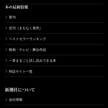
小川
コロナに限らず、これまでも筒井さんは社会情
本の最新情報
勢を巧みに利用してこられました。今、ロシアとウク
小川
はい。『地図と拳』は満州の架空の都市を描い
ライナとの戦争が長引いていますし、パレスチナとイ
新刊
た物語ですが、僕はもともと理系で、日本史も世界史
スラエルの戦闘も始まりました。筒井さんは「最後の
もしっかりとは勉強してこなかったので、かなり資料
近刊（まもなく発売）
作品集」の後もなお、そんな世界の情勢などを利用し
を読み込みました。『君のクイズ』も、クイズについ
ベストセラーランキング
て書いてやろうという気持ちはおありでしょうか。
ては門外漢なので、知り合いのクイズプレイヤーに取
映画・テレビ・舞台作品
材をしたりしましたね。
筒井
僕はベトナム戦争が過熱している最中に「ベト
一章まるごと試し読みできる本
ナム観光公社」を書いて、「世の中には茶化していい
カズ
『黄金』もフィクションという点では同じで、
特設サイト一覧
ことと悪いことがある」と批判されましたが、昔から
必ずしも現実で体験した出来事がモチーフになってい
僕は基本的に「何を書いてもいい」という立場です。
るわけではないとはいえ、主人公が小川さんと同姓同
だから、いいアイディアさえ思いつけば、やっぱり書
新潮社について
名の小説家。ご自身と重なるところも少なからずある
いてしまうでしょうね。次の作品集を出すほどの分量
と思うんです。そうすると執筆の進め方も、過去の二
会社情報
は書けないだろうけれども、筆を折るわけじゃないで
作とはちょっと違ったんじゃないですか？