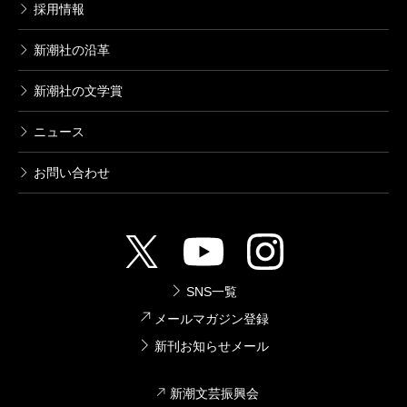
採用情報
すから。
新潮社の沿革
小川
自分の内側から湧いてくるものを中心に創作し
小川
面白ければ不謹慎でもいいだろう、あるいは、
ている感覚はありましたけど、調べて書いた部分も多
新潮社の文学賞
そもそも不謹慎なんてないんだ、というお立場でしょ
いですよ。「小説家の鏡」に登場するオーラ占い師の
ニュース
うか。
ことや、表題作「君が手にするはずだった黄金につい
お問い合わせ
て」に出てくるポンジ・スキーム詐欺のことは、当時
筒井
いや、僕の場合はむしろ「不謹慎な方がいい」
ほとんど何も知りませんでしたから。
という考えですね（笑）。小説というものは、積極的
に不謹慎でないといけないんじゃないか。
カズ
占いとか、実際に行ってみたりもしたんです
SNS一覧
か？
メールマガジン登録
小川
確かに。
新刊お知らせメール
小川
今作に関しては、あまり「どこまでが本当でど
何を書いても許される作家に
新潮文芸振興会
こからが噓か」を言わない方がいいような気がするの