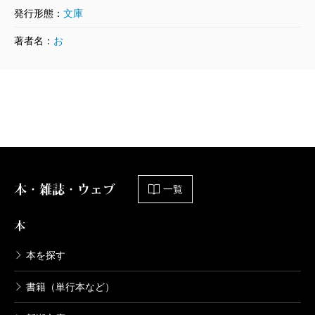
書いたのですが、「お時さん」に森が出てきたのには
発行形態：
文庫
小川
え、なんでしょう……？
大笑いしました。大江健三郎さんも晩年は繰り返し四
著者名：
お
2024/03/07
国の森を描いていましたし、筒井さんがお好きなハイ
カズ
小川さん、猫舌の人間は信用してもいいんじゃ
デガーも晩年は森に籠っていた。「お時さん」の主人
ないですか？
公も森の中を散歩しますね。散歩というのも僕は文学
の大きなテーマだと思っているんです。筒井さんの
「最後の作品集」と銘打った本に、森の中の散歩が出
小川
あはは。たしかに「プロローグ」で、美梨の父
てきたので、僕は何だか感激しました。
親が主人公に〈何があっても、電話口で怒鳴る人間
本・雑誌・ウェブ
と、猫舌の人間は信用してはいけない〉と言うシーン
一覧
がありますけど。
筒井
「お時さん」に出てくる森は、大江さんの森と
本
違って、都会の中の森です。言ってみれば、代々木公
本を探す
園みたいなところですよ。「お時さん」の発想の元
カズ
僕自身が猫舌なもので、後半部分に反論したか
は、エノケンの「兵六夢物語」なんです。あの映画に
ったんです。
書籍（単行本など）
霧立のぼるがやっている小料理屋が出てきましてね、