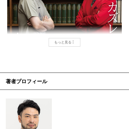
されました。2020年から2023年にかけて発表された二
紛れこんでしまったようで、全国の書店員の皆さまの
十五篇の掌篇小説が収められていますが、この本はど
貴重な時間をいただいてしまうという事態になってし
ういう経緯で作ろうと思われたのでしょうか。
まいました。本当に申し訳ないと思いつつ、「やった
ぜ」というのが一人の著者としての正直な感想です。
もっと見る
というのも、僕にとってもっとも嬉しいのは、これ
筒井
昔は、短篇集や掌篇小説集を作る時、いろんな
まで自分に興味がなかった人や、自分のことを知らな
作品をごちゃ混ぜにしていたんです。このところ書い
かった人に、自分の本を読んでもらうことだからで
た作品を集めたらちょうどいい枚数になるからと、純
す。本屋大賞というお祭りは、他のどのお祭りより
文学もSFもエンタメも一緒くたにして一冊にまとめて
も、そのチャンスに溢れています。まず、多数の書店
才能なんて、ないほうがいい
著者プロフィール
いた。でも、この年齢になると、それではよくないの
員に読んでもらえる。そして、書店にやってきた方に
ではないかと思うようになってね。やはり〈老人の美
も読んでもらえる。そのうちの何人かは、僕の本を面
学〉を見せないといけないのではないか（笑）。『カ
小川哲
、
カズレーザー
白いと思ってくれるかもしれない。そうやって少しず
ーテンコール』の前の短篇集『ジャックポット』
つ読者を増やしていくことでしか、作家が仕事を続け
（2021年）はわりとハードな前衛的作品ばかりを集め
主人公は、〈小川哲〉!? 虚実のあわいで、カズレー
る術はありません。
たものでした。あれも途中から「前衛的なものだけを