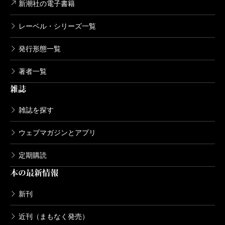
新潮社の電子書籍
まさに、戦後七十年という節目の年にふさわしい内
容であり、山崎豊子から読者への貴重な贈り物と云え
レーベル・シリーズ一覧
るだろう。「戦争」に関する部分を抄録し二十一頁に
発行形態一覧
わたって掲載する。
『ガイドブック』編集作業中には、新資料に基づく発
著者一覧
見が、その他にも沢山あった。
雑誌
各作品のトピックスコーナーで取り上げているが、
雑誌を探す
例えば、『暖簾』では、当初、完成した作品とは違っ
ウェブマガジンとアプリ
た冒頭、違った結末が用意されていたこと、『
華麗な
る一族
』の最初のタイトル案は『華々しき一族』だっ
定期購読
たこと、などなど。
本の最新情報
重要な資料公開として、『
花のれん
』では作家とし
新刊
ての独り立ちを決意させた
井上靖
からの手紙、『
白い
巨塔
』では医療裁判の中身を綿密に検討したあとが窺
近刊（まもなく発売）