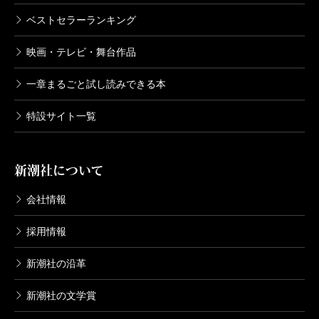
える進行表、『
二つの祖国
』では担当編集者に宛てた
ベストセラーランキング
取材の趣旨や原稿の内容を懇切に説明した直筆の手紙
映画・テレビ・舞台作品
などを掲載する。
更に、山崎ドラマに出演した俳優陣達が明かす貴重
一章まるごと試し読みできる本
な証言として、「山崎先生と私」には、若尾文子さ
特設サイト一覧
ん、唐沢寿明さん、北大路欣也さん、
仲代達矢
さん、
松本幸四郎
さん、上川隆也さん、
渡辺謙
さん、本木雅
新潮社について
弘さんが寄稿。
その他、社会学者の
大澤真幸
氏による、画期的な評
会社情報
論「山崎豊子（だけ）が、なぜ『男』を描くことがで
採用情報
きたのか」も読み応えがあり、山崎文学＆ドラマの
「魅力」の秘密を、解き明かす一冊になったのではな
新潮社の沿革
いだろうか。
新潮社の文学賞