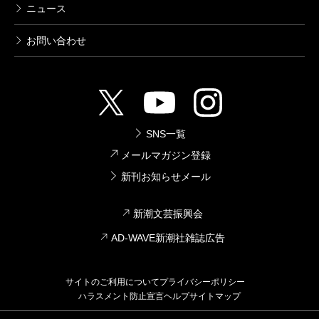
ニュース
（やしろ・しんいちろう 山崎プロジェクト室室長）
波 2015年8月号より
お問い合わせ
単行本刊行時掲載
SNS一覧
メールマガジン登録
新刊お知らせメール
新潮文芸振興会
AD-WAVE新潮社雑誌広告
サイトのご利用について
プライバシーポリシー
ハラスメント防止宣言
ヘルプ
サイトマップ