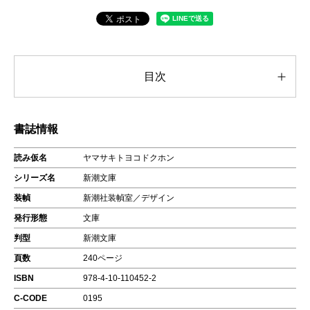
目次
書誌情報
読み仮名
ヤマサキトヨコドクホン
シリーズ名
新潮文庫
装幀
新潮社装幀室／デザイン
発行形態
文庫
判型
新潮文庫
頁数
240ページ
ISBN
978-4-10-110452-2
C-CODE
0195