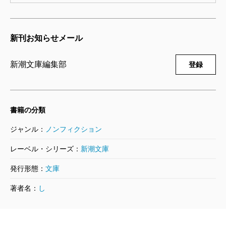
あの情熱的な彼の眼、もう私は何時死んでも満足
だ。けれどもう一度、彼の胸にしっかり抱かれてみた
新刊お知らせメール
い。彼は何と云う純潔な人間だ。愛するが故になるべ
新潮文庫編集部
登録
く汚すまいとするその神聖な祈るような抱擁。左手に
感じた彼の美しい唇は一生忘れられない。
書籍の分類
わずか三ヶ月分の日記だが、戦争末期に多感な二十
ジャンル：
ノンフィクション
代を過ごさざるを得なかった、一人の人間の正直な感
レーベル・シリーズ：
新潮文庫
慨（喜び、悲しみ、不安）が、みずみずしい文章で綴
られている。特に、大空襲前後の大阪・船場の様子を
発行形態：
文庫
描いた文章は、さすが未来の大作家、と思わせ、圧
著者名：
し
巻。