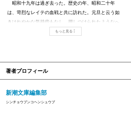
昭和十九年は過ぎ去った。歴史の年、昭和二十年
は、苛烈なレイテの血戦と共に訪れた。元旦と云う如
きはれやかな気持些もなし。押しつけられたようなへ
んに息苦しい気持だ。戦況は新聞紙上に報道されるほ
もっと見る
ど良好ではないのだ。祖先の科学せざる過失を、若き
者が、子供が今、血を以って償っているのだ。物量と
心魂が交換されるのか。熱涙に噎ぶ。
著者プロフィール
山崎豊子
の昭和二十年一月一日から三月二十七日ま
での「日記」が見つかった。この『ガイドブック』編
新潮文庫編集部
集作業中のことである。デビュー作『
暖簾
』の創作ノ
シンチョウブンコヘンシュウブ
ートと一緒に紐でくくられ、段ボール箱に納められて
いた。
冒頭は、昭和二十年の元日のもの。弱冠二十歳にし