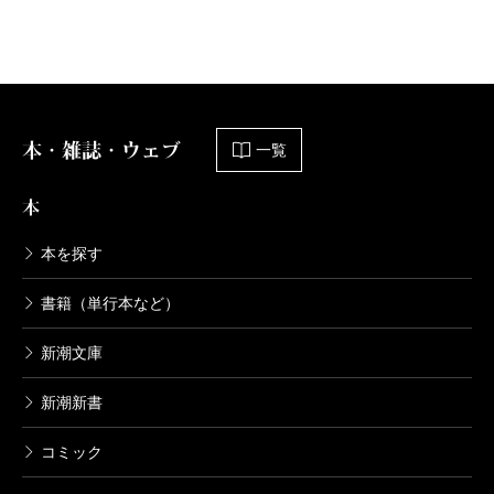
三月十三日、この日は自分の生涯を通じ、又、自分
の家の後代に至るも忘れる事の出来ない日だろう。
（中略）
火の手は刻々と迫り、二時間もした頃にはあれほど
本・雑誌・ウェブ
一覧
遠かった火の手がもうそこここに上りはじめた。必死
の消火に努めた。しかしその甲斐もなく、家は火の手
本
に迫られる一方だ。武（弟）は大屋根であくまで頑張
本を探す
った。父も姉も稔（弟）も、私もみな綿のようにくた
くたになるまで活動した。しかし駄目だった。もはや
書籍（単行本など）
これまでと家を出んとした時、大きな火の粉を孕んだ
新潮文庫
たつまきが巻き起った。店の窓ガラス、陳列の窓ガラ
スなどが破れた。思わずふとんをかぶり、身を伏せ
新潮新書
た。
コミック