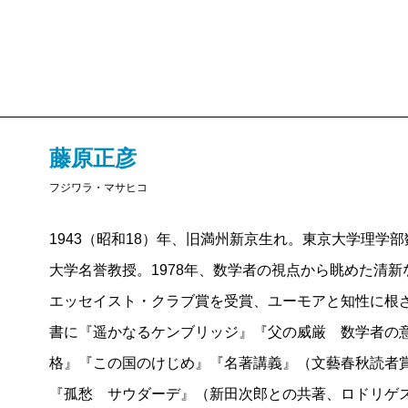
藤原正彦
フジワラ・マサヒコ
1943（昭和18）年、旧満州新京生れ。東京大学理学
大学名誉教授。1978年、数学者の視点から眺めた清
エッセイスト・クラブ賞を受賞、ユーモアと知性に根
書に『遥かなるケンブリッジ』『父の威厳 数学者の
格』『この国のけじめ』『名著講義』（文藝春秋読者
『孤愁 サウダーデ』（新田次郎との共著、ロドリゲ