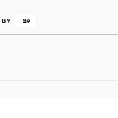
憂鬱
2015/05/28
藤原正彦／著
16/06/28
506円
原正彦／著
・随筆
登録
39円