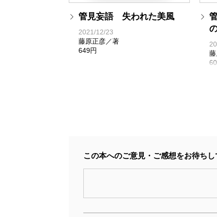
管見妄語 失われた美風
2021/12/23
藤原正彦／著
20
649円
藤
6
この本へのご意見・ご感想をお待ちし
管見妄語 とんでもない奴