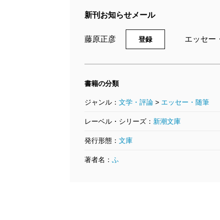
新刊お知らせメール
2017/06/28
藤原正彦／著
20
539円
藤
藤原正彦
エッセー
登録
5
書籍の分類
ジャンル：
文学・評論
>
エッセー・随筆
レーベル・シリーズ：
新潮文庫
発行形態：
文庫
著者名：
ふ