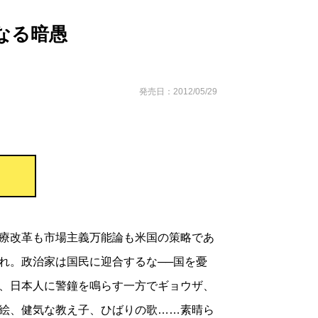
なる暗愚
発売日：2012/05/29
療改革も市場主義万能論も米国の策略であ
れ。政治家は国民に迎合するな──国を憂
、日本人に警鐘を鳴らす一方でギョウザ、
絵、健気な教え子、ひばりの歌……素晴ら