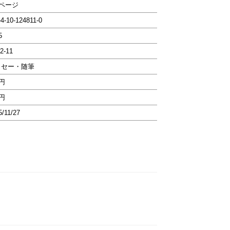
8ページ
-4-10-124811-0
5
2-11
ッセー・随筆
6円
6円
5/11/27