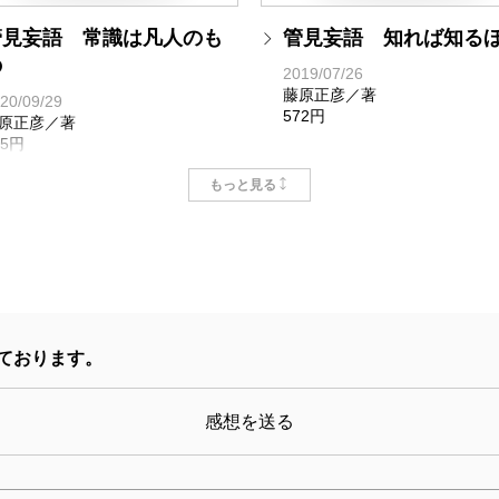
管見妄語 常識は凡人のも
管見妄語 知れば知る
の
2019/07/26
藤原正彦／著
20/09/29
572円
原正彦／著
05円
もっと見る
ております。
感想を送る
管見妄語 グローバル化の
管見妄語 卑怯を映す