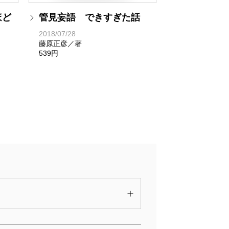
ほど
管見妄語 できすぎた話
2018/07/28
藤原正彦／著
539円
鏡
管見妄語 始末に困る人