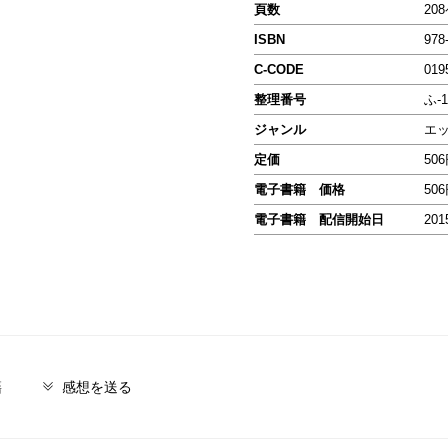
頁数
20
ISBN
978
C-CODE
019
整理番号
ふ-1
ジャンル
エ
定価
50
電子書籍 価格
50
電子書籍 配信開始日
201
籍
感想を送る