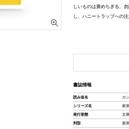
しいものは褒めちぎる。勿
し、ハニートラップへの注
書誌情報
読み仮名
カ
シリーズ名
新
発行形態
文
判型
新