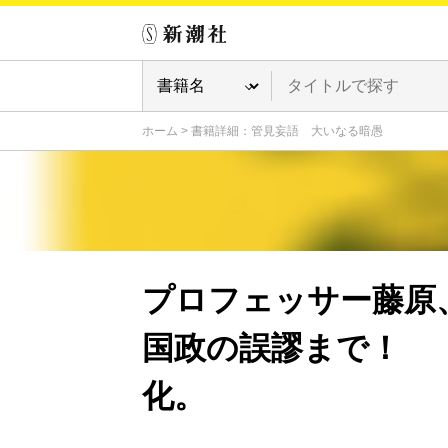
ホーム
>
書籍詳細：管見妄語 大いなる暗愚
プロフェッサー藤原
国政の誤謬まで！ 
化。