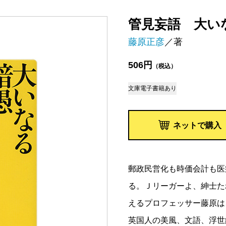
管見妄語 大い
藤原正彦
／著
506円
（税込）
文庫
電子書籍あり
ネットで購入
郵政民営化も時価会計も医
る。Ｊリーガーよ、紳士た
えるプロフェッサー藤原は
英国人の美風、文語、浮世