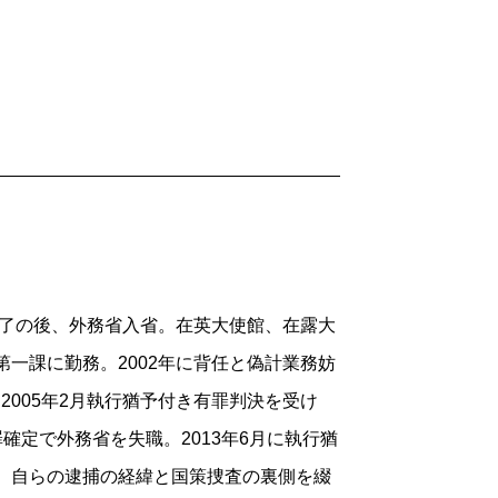
て、新たな出合いを獲得するに至った。
うした見えざる糸の導きがあったのだ。
藤優が、自らの青春時代の知的放浪を綴っ
ムの本質、さらに人間の運命といった問題
興味を掻き立てられたのは、現に私たちの
自の思考法だ。
ロテスタント神学者フロマートカの著作
外務省入省を志した。そこには、佐藤なり
科修了の後、外務省入省。在英大使館、在露大
の希望をよそに送られた英国の地で出会っ
第一課に勤務。2002年に背任と偽計業務妨
キア人。名前は、スデニェク・マストニー
2005年2月執行猶予付き有罪判決を受け
いを通し、佐藤は、フロマートカの
ドスト
確定で外務省を失職。2013年6月に執行猶
の現実、そしてそこに生きる人々の心に巣
年、自らの逮捕の経緯と国策捜査の裏側を綴