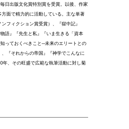
で毎日出版文化賞特別賞を受賞。以後、作家
関する記述は1行たりともなく、読者は読
多方面で精力的に活動している。主な単著
ハは、歴史の荒波に翻弄されて生きる人間
ノンフィクション賞受賞）、『獄中記』
しているが、思うにプラハほど、（ことに
ス物語』『先生と私』『いま生きる「資本
町はないかもしれない。
が知っておくべきこと─未来のエリートとの
運命論である。人間の意志の力に対する
）、『それからの帝国』『神学でこんなに
にその意志の力から切り離され、固定化さ
20年、その旺盛で広範な執筆活動に対し菊
ことなく、人は現象の真の洞察者たりえな
思想家である。歴史的に「いつ消えてしま
憂鬱な存在論を展開しつつ、彼は語る。
る民族です。それだから、常に妥協を模索
弄されてきたチェコスロバキアの存在自体
彼の関心はやがて、当然のように、英国と