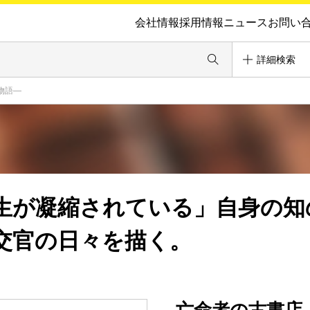
会社情報
採用情報
ニュース
お問い
詳細検索
物語―
生が凝縮されている」自身の知
交官の日々を描く。