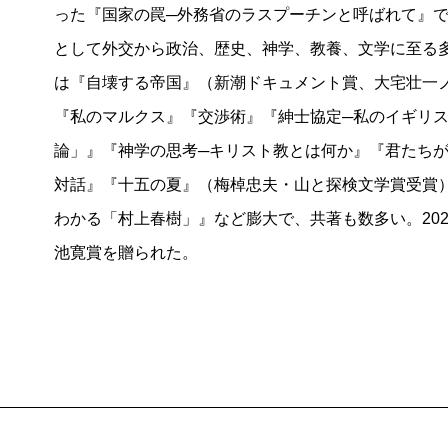
った『国家の罠─外務省のラスプーチンと呼ばれて』
タイトルに「プラハの憂鬱」とあるが、プラハの町に
として外交から政治、歴史、神学、教養、文学に至る
後にある種の不意打ちを覚える。本書において、プラ
は『自壊する帝国』（新潮ドキュメント賞、大宅壮一
の憂鬱を照らし出すサーチライトのような役割を果た
『私のマルクス』『交渉術』『紳士協定─私のイギリ
よるとパリ以上に）「憂鬱」の表象としてふさわしい
論」』『神学の思考─キリスト教とは何か』『君たち
W・ベンヤミンの理解に従えば、「憂鬱」とは一種の
対話』『十五の夏』（梅棹忠夫・山と探検文学賞受賞
根本的な不信に苛まれた憂鬱人にとって、世界はまさ
わかる「村上春樹」』など膨大で、共著も数多い。20
れた状況を呈する。しかし、その憂鬱にとらえられる
池寛賞を贈られた。
い。その意味で、亡命者マストニークも優れた憂鬱の
ってもおかしくない」チェコスロバキア人の、まさに
「チェコ人は現実主義者です。……構想力に限界があ
する」
ロシアとドイツという2つの巨大な力に囲繞され、翻
が、佐藤の根源に息づくペシミズムを深く刺激する。