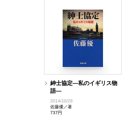
紳士協定―私のイギリス物
語―
2014/10/29
佐藤優／著
737円