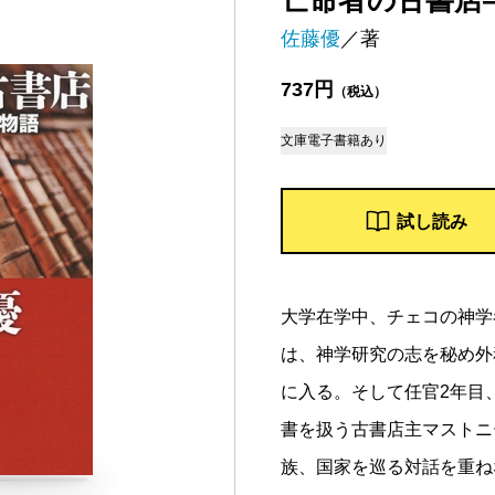
亡命者の古書店
佐藤優
／著
737円
（税込）
文庫
電子書籍あり
試し読み
大学在学中、チェコの神学
は、神学研究の志を秘め外
に入る。そして任官2年目
書を扱う古書店主マストニ
族、国家を巡る対話を重ね