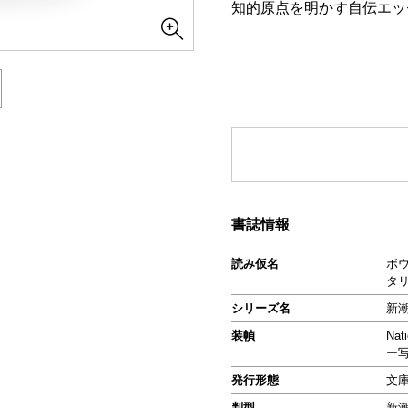
知的原点を明かす自伝エッ
書誌情報
読み仮名
ボ
タ
シリーズ名
新
装幀
Nat
ー
発行形態
文
判型
新