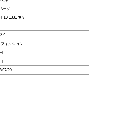
8ページ
-4-10-133179-9
5
2-9
ンフィクション
7円
7円
8/07/20