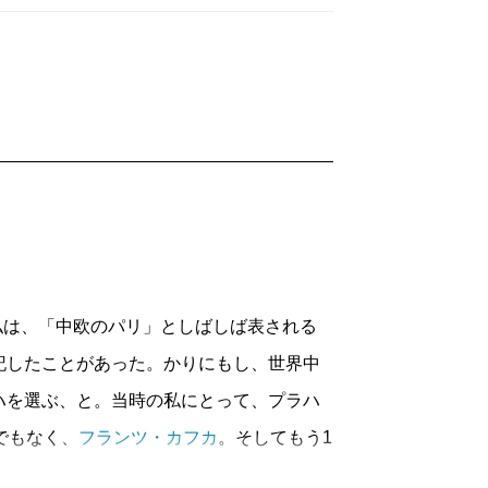
私は、「中欧のパリ」としばしば表される
記したことがあった。かりにもし、世界中
ハを選ぶ、と。当時の私にとって、プラハ
でもなく、
フランツ・カフカ
。そしてもう1
プラハはその後、今は亡き
米原万里
の名と