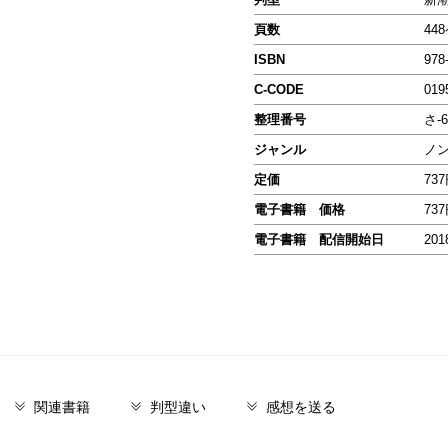
頁数
44
ISBN
978
C-CODE
019
整理番号
さ-6
ジャンル
ノ
定価
73
電子書籍 価格
73
電子書籍 配信開始日
201
関連書籍
判型違い
感想を送る