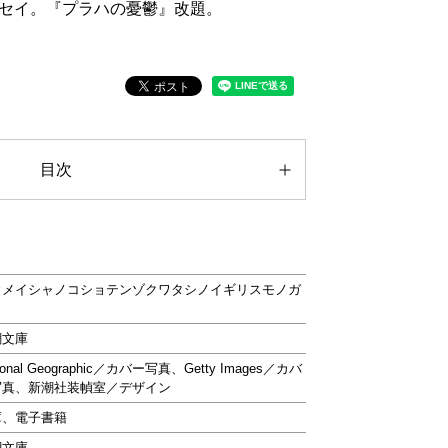
セイ。『プラハの憂鬱』改題。
目次
ウメイシャノコショテンゾクワタシノイギリスモノガ
リ
潮文庫
ional Geographic／カバー写真、Getty Images／カバ
写真、新潮社装幀室／デザイン
庫、電子書籍
潮文庫