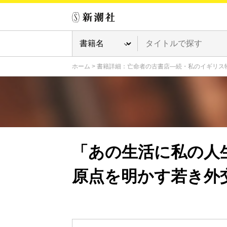
ホーム
>
書籍詳細：亡命者の古書店―続・私のイギリス
「あの生活に私の人
原点を明かす若き外