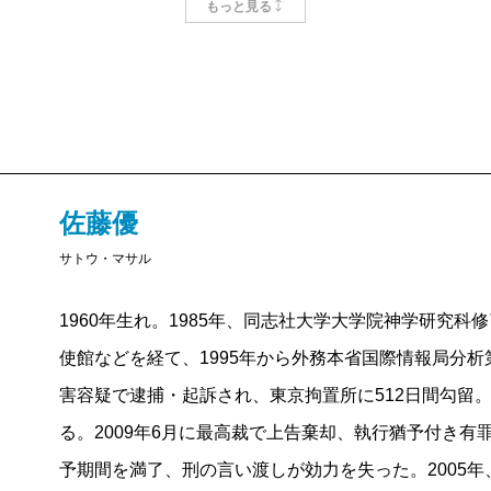
もっと見る
結びつき、そして今回、この『プラハの憂鬱』を通し
「プラハの市長」というおよそ非現実的な夢には、こ
本書は、日本を代表するオピニオンリーダーの1人佐
たノンフィクションである。世界の政治やコミュニズ
に寄せる好奇心の初々しさが際立つが、私が何よりも
目の前にいる成熟した佐藤の、思想的起源に息づく独
佐藤優
周知の通り、佐藤は、同志社大学在学中にチェコのプ
サトウ・マサル
と出合い、神学者としての将来をも念頭に置きつつ、
1960年生れ。1985年、同志社大学大学院神学研究
の若々しい打算が働いていた。そしてその彼が、本来
使館などを経て、1995年から外務本省国際情報局分析
たのが、ロンドンで古書店を営む1人のチェコスロバ
害容疑で逮捕・起訴され、東京拘置所に512日間勾留。
ク。内面的に幾重にも引き裂かれたこの人物との出会
る。2009年6月に最高裁で上告棄却、執行猶予付き有罪
エフスキー
哲学や、彼の故郷であるチェコスロバキア
予期間を満了、刑の言い渡しが効力を失った。2005
食う深いペシミズムに触れる。