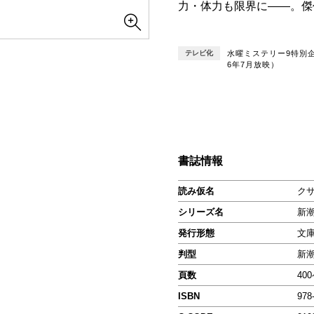
力・体力も限界に――。傑
テレビ化
水曜ミステリー9特別企
6年7月放映）
書誌情報
読み仮名
クサ
シリーズ名
新
発行形態
文
判型
新
頁数
40
ISBN
978