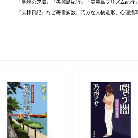
『地球の穴場』『美麗島紀行』『美麗島プリズム紀行
『犬棒日記』など著書多数。巧みな人物造形、心理描