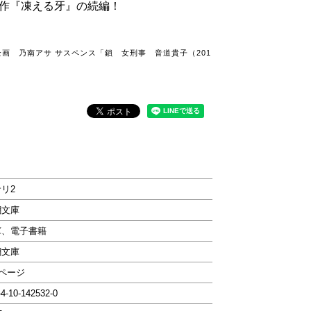
作『凍える牙』の続編！
画 乃南アサ サスペンス「鎖 女刑事 音道貴子（201
リ2
潮文庫
庫、電子書籍
潮文庫
0ページ
-4-10-142532-0