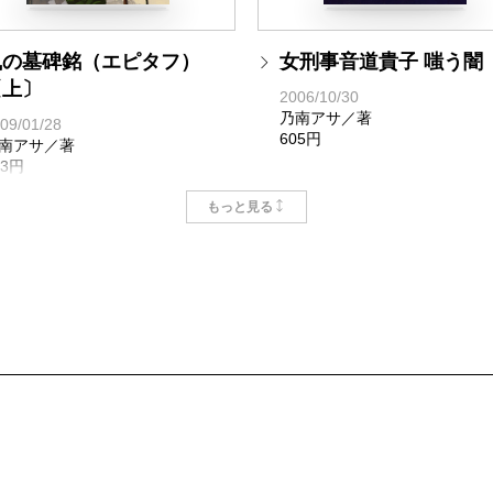
風の墓碑銘（エピタフ）
女刑事音道貴子 嗤う闇
〔上〕
2006/10/30
乃南アサ／著
09/01/28
605円
南アサ／著
93円
もっと見る