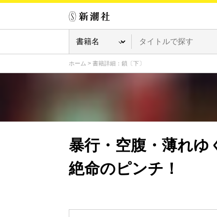
ホーム
>
書籍詳細：鎖〔下〕
暴行・空腹・薄れゆ
絶命のピンチ！