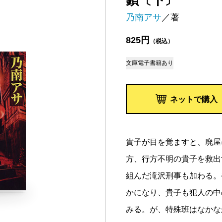
鎖〔下〕
乃南アサ
／著
825円
（税込）
文庫
電子書籍あり
ネットで購入
貴子が目を覚ますと、廃屋
方、行方不明の貴子を救出
組んだ滝沢刑事も加わる。
かになり、貴子も犯人の中
みる。が、特殊班はなかな