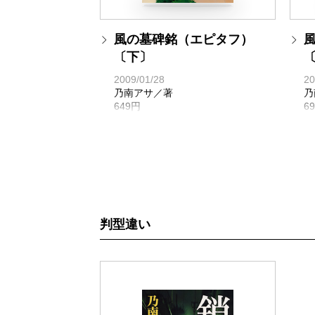
風の墓碑銘（エピタフ）
〔下〕
2009/01/28
20
乃南アサ／著
乃
649円
6
判型違い