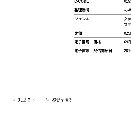
C-CODE
019
整理番号
の-8
ジャンル
文
文
定価
82
電子書籍 価格
69
電子書籍 配信開始日
201
籍
判型違い
感想を送る