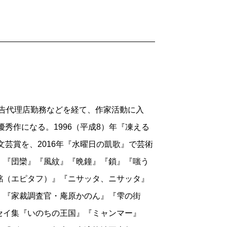
広告代理店勤務などを経て、作家活動に入
優秀作になる。1996（平成8）年『凍える
文芸賞を、2016年『水曜日の凱歌』で芸術
』『団欒』『風紋』『晩鐘』『鎖』『嗤う
銘（エピタフ）』『ニサッタ、ニサッタ』
』『家裁調査官・庵原かのん』『雫の街
セイ集『いのちの王国』『ミャンマー』