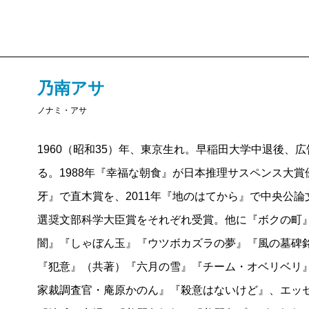
乃南アサ
ノナミ・アサ
1960（昭和35）年、東京生れ。早稲田大学中退後、
る。1988年『幸福な朝食』が日本推理サスペンス大賞
牙』で直木賞を、2011年『地のはてから』で中央公論
選奨文部科学大臣賞をそれぞれ受賞。他に『ボクの町
闇』『しゃぼん玉』『ウツボカズラの夢』『風の墓碑
『犯意』（共著）『六月の雪』『チーム・オベリベリ
家裁調査官・庵原かのん』『殺意はないけど』、エッ