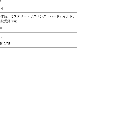
3
-4
芸作品、ミステリー・サスペンス・ハードボイルド、
学賞受賞作家
5円
3円
4/12/05