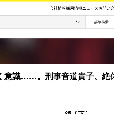
会社情報
採用情報
ニュース
お問い
詳細検索
く意識……。刑事音道貴子、絶