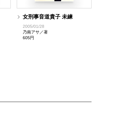
女刑事音道貴子 未練
2005/01/28
乃南アサ／著
605円