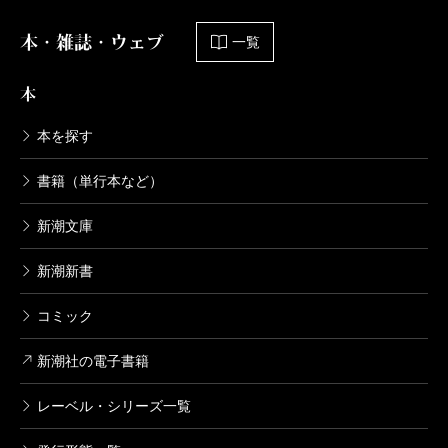
進むこと自体が難しい作品もあるだろう。
本・雑誌・ウェブ
一覧
安心してほしい。プルマン氏の紡ぐこのシリーズ
は、私たち大人が、成熟した心のままで読むに値す
本
る、どこまでも骨太な物語だ。
本を探す
書籍（単行本など）
（むらやま・ゆか 作家）
波 2021年6月号より
新潮文庫
新潮新書
コミック
新潮社の電子書籍
レーベル・シリーズ一覧