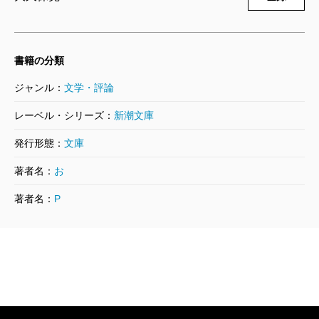
2021/04/26
預言され、時の権力から命を狙われる、というのは、
フィリップ・プルマン／著、大久保寛／訳
781円
キリスト教の聖書における救世主誕生と同じ構図だ。
プルマン氏自身、物語はミルトンの『失楽園』が大き
書籍の分類
ダーク・マテリアルズＩ 黄金の羅針盤
なモチーフだと言っている。
〔上〕
ジャンル：
文学・評論
2021/04/26
蛇の姿をした悪魔（ダイモンならぬデェモン）の誘
フィリップ・プルマン／著、大久保寛／訳
レーベル・シリーズ：
新潮文庫
781円
惑に乗って神から楽園を追われたアダムとイブは、本
発行形態：
文庫
当に悲嘆の末に子孫をなしたのだろうか。じつは魂の
著者名：
お
解放と自由を得たのではないのか。「ダーク・マテリ
アルズ」から連なる「ブック・オブ・ダスト」の中で
著者名：
P
作者が描こうとしているのもまさに、魂の解放と真の
自由を求めるための戦いであり、それを中心に据えた
壮大な叙事詩なのだろう。
優れた児童文学は、大人が読んでも感動すると言わ
れる。しかし中には、まず童心に返らない限り、読み