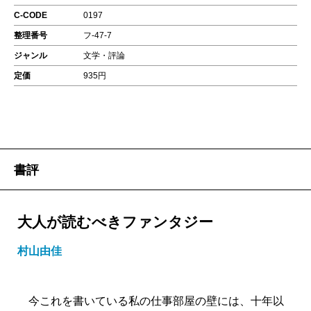
C-CODE
0197
整理番号
フ-47-7
ジャンル
文学・評論
定価
935円
書評
大人が読むべきファンタジー
村山由佳
今これを書いている私の仕事部屋の壁には、十年以