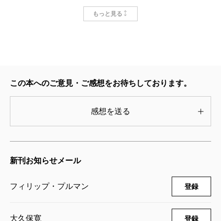
とは何なのか。宗教による支配や洗脳、権力の腐敗、
ダーク・マテリアルズIII 琥珀の望遠鏡
もっと見る
〔上〕
異端を許さない監視社会……。マルコムが、そして後
2021/05/28
のライラが直面する戦いとはつまり、最新作『美しき
フィリップ・プルマン／著、大久保寛／著
935円
野生』に記された言葉を借りるなら、こういうことに
なる。
ダーク・マテリアルズII 神秘の短剣
この本へのご意見・ご感想をお待ちしております。
〔下〕
「何が危うくなっているかを考えてください。自由に
2021/04/26
話したり考えたりする権利、いかなるテーマの研究も
フィリップ・プルマン／著、大久保寛／訳
感想を送る
693円
堂々と進められる権利、そうしたものがすべて奪われ
ようとしているのです。戦うに値する、そう思いませ
ダーク・マテリアルズII 神秘の短剣
〔上〕
んか？」
新刊お知らせメール
2021/04/26
――どうだろう。あまりにも今の私たちの世界に通
フィリップ・プルマン／著、大久保寛／訳
737円
じているとは言えないだろうか。
フィリップ・プルマン
登録
ダーク・マテリアルズＩ 黄金の羅針盤
〔下〕
生まれ落ちた赤子がいずれ世界の根幹を揺るがすと
大久保寛
登録