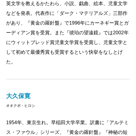
英文学を教えるかたわら、小説、戯曲、絵本、児童文学
第二部『
神秘の短剣
』、第三部『
琥珀の望遠鏡
』と
などを発表。代表作に「ダーク・マテリアルズ」三部作
続く冒険を通して、ライラは勇気を知り、裏切りを知
があり、『黄金の羅針盤』で1996年にカーネギー賞とガ
り、やがて愛と別れを知って大きく成長してゆく。三
ーディアン賞を受賞。また『琥珀の望遠鏡』では2002年
部作の執筆に合計七年、いくつもの文学賞を受けたシ
にウィットブレッド賞児童文学賞を受賞し、児童文学と
リーズとなったわけだが、原作者のフィリップ・プル
して初めて最優秀賞も受賞するという快挙をなしとげ
マン氏にとってはまさしく魂を削って書きあげた作品
た。
だったのだろう。「お金のために続編を書く気はあり
ません」と述べていた。
だからこそ今回、新シリーズの報に接した時には、
思わず快哉を叫んだものだ。先の「ライラの冒険」三
大久保寛
部作は新たに「ダーク・マテリアルズⅠ～Ⅲ」と位置
オオクボ・ヒロシ
づけられ、ここからの続編は「ブック・オブ・ダス
ト」と銘打たれている。その第一作となる『美しき野
1954年、東京生れ。早稲田大学卒業。訳書に「アルテミ
生』をいちはやく読んだ。
ス・ファウル」シリーズ、『黄金の羅針盤』『神秘の短