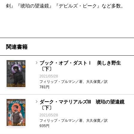
目次を見るだけでこれほど心躍る物語があるだろう
剣』『琥珀の望遠鏡』『デビルズ・ピーク』など多数。
か。時間軸としては少し遡り、ライラが赤ん坊だった
時代から語り起こされる。「スター・ウォーズ」のエ
ピソード1的な位置づけ、と言えばわかりやすいだろう
か。
関連書籍
今回の主人公、少年マルコムは、怖ろしい陰謀と折
からの大洪水に巻き込まれながらも、持ち前の機転と
ブック・オブ・ダストＩ 美しき野生
〔下〕
行動力でもって修道院に預けられていた幼子ライラを
2021/05/28
連れ出し、命がけで守って旅をする。ライラはある預
フィリップ・プルマン／著、大久保寛／訳
781円
言によって、将来この世界の秩序を根こそぎ破壊する
忌まわしき申し子とされており、そのせいで教会権力
ダーク・マテリアルズIII 琥珀の望遠鏡
〔下〕
から追われているのだった。
2021/05/28
自分たちが生まれながらにして信じ込まされていた
フィリップ・プルマン／著、大久保寛／訳
935円
善は、ほんとうに善きものであるのか。そもそも善悪