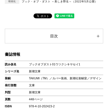
映画化
ブック・オブ・ダスト ～美しき野生～（2022年5月公開）
目次
書誌情報
読み仮名
ブックオブダスト01ウツクシキヤセイ1
シリーズ名
新潮文庫
装幀
TAKUMI（TM）／カバー装画、新潮社装幀室／デザイン
発行形態
文庫
判型
新潮文庫
頁数
448ページ
ISBN
978-4-10-202423-2