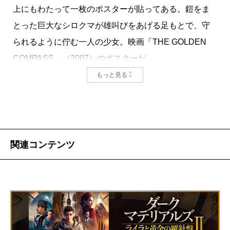
上にもわたって一枚のポスターが貼ってある。鎧をま
とった巨大なシロクマが雄叫びをあげる足もとで、守
られるように佇む一人の少女。映画「THE GOLDEN
COMPASS」（2007）のポスターだ。
もともと、大久保寛氏訳の『
黄金の羅針盤
』から連
もっと見る
なる
三部作
の大ファンであり、映画版の日本語字幕の
監修を手伝うことになって、その関係でロンドンでの
プレミア試写会にも呼ばれて行った。縁の深い作品だ
った。
関連コンテンツ
しかし残念ながら映画は、第一部だけで打ちきりに
なってしまった。宗教の存在意義や教会権力の腐敗に
まで深く切り込んだ内容が問題視された、とも言われ
ている。このシリーズはそれほどに、ファンタジーで
ありながらもおそろしくアグレッシヴな作品なのだ。