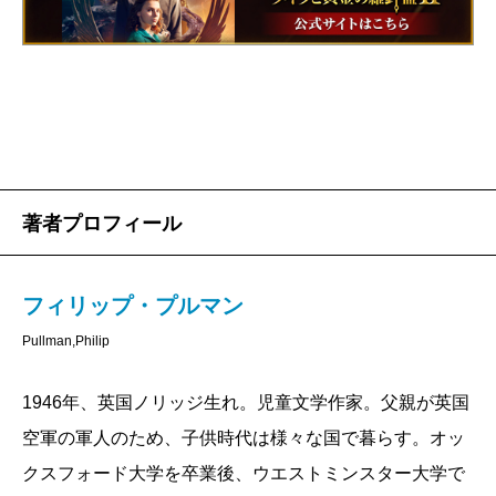
舞台は、私たちの知る英国とは似て非なるパラレル
ワールド。その世界では、人間の魂のかたわれは動物
の姿をしており、一人につき一匹、決して離れること
のない彼らは「ダイモン」と呼ばれ、魂の具現化であ
ると同時に守護精霊の役割を果たしている。
個人とそのダイモンの結びつきは強く、物理的に離
著者プロフィール
れるだけでひどい苦痛を伴うのだが――第一部の『黄
金の羅針盤』では、教会権力を後ろ盾にした組織が、
フィリップ・プルマン
各地から子どもたちをさらってきてはダイモンとのつ
ながりを切断する実験を行っていた。
Pullman,Philip
主人公の少女、暴れ者だが聡明なライラは、親友の
1946年、英国ノリッジ生れ。児童文学作家。父親が英国
少年を助け出すため、よろいグマの王イオレクを味方
空軍の軍人のため、子供時代は様々な国で暮らす。オッ
につけて雪と氷に閉ざされた極北の世界へと乗り込ん
クスフォード大学を卒業後、ウエストミンスター大学で
でゆく。