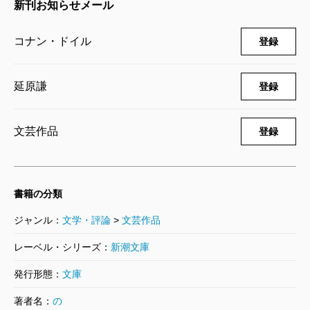
新刊お知らせメール
649円
コナン・ドイル
登録
シャーロック・ホームズの事件簿
1953/10/22
コナン・ドイル／著、延原謙／訳
延原謙
登録
781円
文芸作品
登録
シャーロック・ホームズの思い出
1953/03/12
コナン・ドイル／著、延原謙／訳
781円
書籍の分類
ジャンル：
文学・評論
>
文芸作品
シャーロック・ホームズの帰還
1953/04/20
レーベル・シリーズ：
新潮文庫
コナン・ドイル／著、延原謙／訳
880円
発行形態：
文庫
著者名：
の