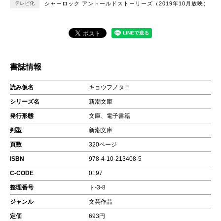
テレビ化
シャーロック アントールドストーリーズ（2019年10月放映）
書誌情報
読み仮名
キョウフノタニ
シリーズ名
新潮文庫
発行形態
文庫、電子書籍
判型
新潮文庫
頁数
320ページ
ISBN
978-4-10-213408-5
C-CODE
0197
整理番号
ト-3-8
ジャンル
文芸作品
定価
693円