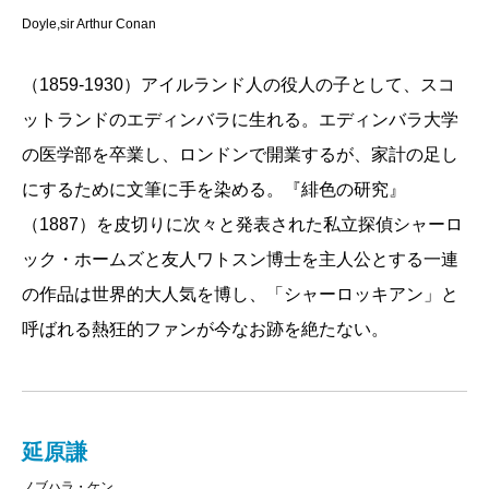
Doyle,sir Arthur Conan
（1859-1930）アイルランド人の役人の子として、スコ
ットランドのエディンバラに生れる。エディンバラ大学
の医学部を卒業し、ロンドンで開業するが、家計の足し
にするために文筆に手を染める。『緋色の研究』
（1887）を皮切りに次々と発表された私立探偵シャーロ
ック・ホームズと友人ワトスン博士を主人公とする一連
の作品は世界的大人気を博し、「シャーロッキアン」と
呼ばれる熱狂的ファンが今なお跡を絶たない。
延原謙
ノブハラ・ケン