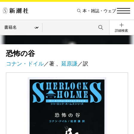
本・雑誌・ウェブ
詳細検索
恐怖の谷
コナン・ドイル
／著 、
延原謙
／訳