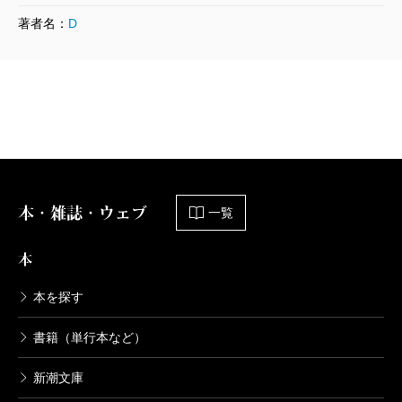
シャーロック・ホームズの冒険
著者名：
D
1953/04/02
コナン・ドイル／著、延原謙／訳
737円
本・雑誌・ウェブ
一覧
本
本を探す
書籍（単行本など）
新潮文庫