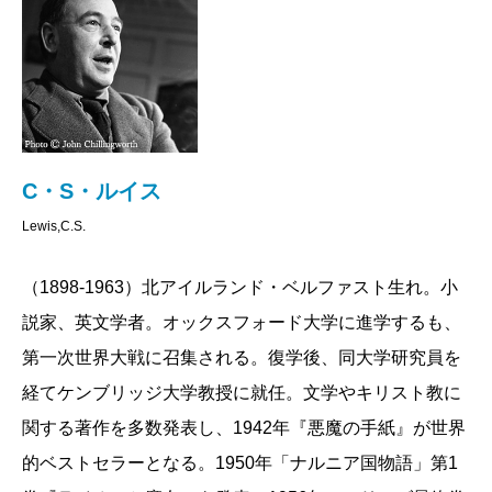
C・S・ルイスの《ナルニア》全七巻の原書が出版さ
れたのは、1950年から1956年にかけて。一方、J・R・
R・トールキンの『指輪物語』が刊行されたのは1954
～1955年。《ナルニア》と『指輪』は、現代ファンタ
ジーの事実上の出発点とも言うべき二大傑作だが、そ
れが同じオックスフォード大学の同僚だった親友同士
C・S・ルイス
の二人の手で、ほぼ同時期に生み出されたわけだ。
Lewis,C.S.
『指輪物語』は、架空の異世界が舞台となり、（少な
（1898-1963）北アイルランド・ベルファスト生れ。小
くとも作中では）現実世界との接点を持たない。アー
説家、英文学者。オックスフォード大学に進学するも、
シュラ・K・ル=グウィンの《ゲド戦記》シリーズや上
第一次世界大戦に召集される。復学後、同大学研究員を
橋菜穂子《守り人》シリーズも同様で、これらは純粋
経てケンブリッジ大学教授に就任。文学やキリスト教に
なハイ・ファンタジー（異世界ファンタジー）に分類
関する著作を多数発表し、1942年『悪魔の手紙』が世界
される。
的ベストセラーとなる。1950年「ナルニア国物語」第1
対する《ナルニア》は、現実世界のふつうの子ども