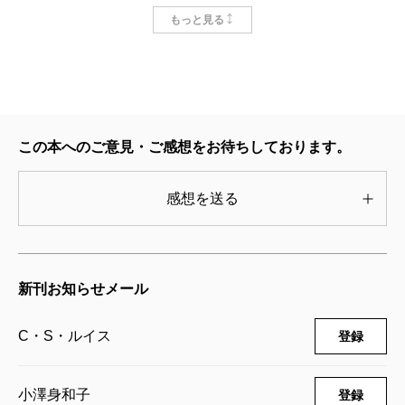
くだりはあまり感情移入できなかった。というのも当
ナルニア国物語5 馬と少年
もっと見る
2025/04/23
時の私はプリンが大嫌いだったからで、瀬田貞二訳の
C・S・ルイス／著、小澤身和子／訳
初版本に出てくるプリンが原書ではターキッシュ・デ
781円
ィライトというトルコのお菓子だったと知るのは大学
に入ってからのこと。実際にそれを食べて「やっぱり
ナルニア国物語4 銀のいすと地底の国
2025/02/28
この本へのご意見・ご感想をお待ちしております。
たいして美味しくないなあ」と思うのはそのさらに数
C・S・ルイス／著、小澤身和子／訳
781円
年後だが、そういうディテールを鮮烈に記憶している
感想を送る
のも《ナルニア》体験の特徴かもしれない。
ナルニア国物語2 カスピアン王子と魔法
第四巻のラストで、アスランがジルたちとともにわ
の角笛
ざわざ現実世界にやってきて、いじめっ子たちと校長
2024/12/24
新刊お知らせメール
C・S・ルイス／著、小澤身和子／訳
先生に対する仕返しに力を貸してくれる場面はおおい
781円
に興奮した。『はてしない物語』を映画化した「ネバ
C・S・ルイス
登録
ーエンディング・ストーリー」でも、主人公のバスチ
ナルニア国物語1 ライオンと魔女
2024/11/28
アンは竜のファルコンにまたがって現実世界に帰還
C・S・ルイス／著、小澤身和子／訳
小澤身和子
登録