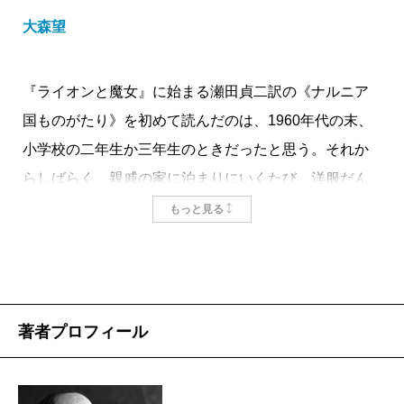
大森望
『ライオンと魔女』に始まる瀬田貞二訳の《ナルニア
国ものがたり》を初めて読んだのは、1960年代の末、
小学校の二年生か三年生のときだったと思う。それか
らしばらく、親戚の家に泊まりにいくたび、洋服だん
すの中に潜り込んだ。残念ながら、たんすの奥がナル
もっと見る
ニア国に通じていたことは一度もなかったが、子ども
時代に《ナルニア》に夢中になった人なら、誰しも似
たようなことをした覚えがあるはずだ。《ナルニア》
が、初刊から何十年経っても子どもたちに愛されつづ
著者プロフィール
けているのは、“向こう側”に行ってみたいという夢を叶
えてくれるからだろう。