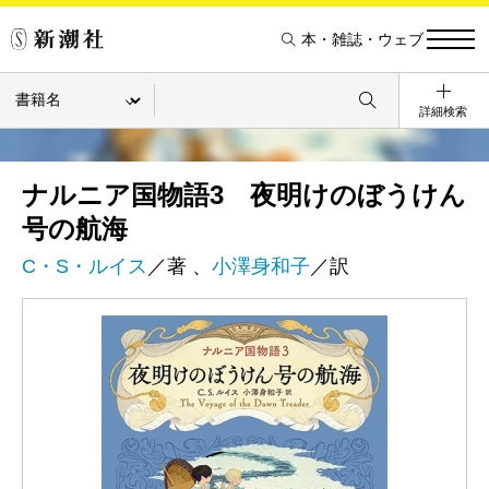
本・雑誌・ウェブ
詳細検索
ナルニア国物語3 夜明けのぼうけん
号の航海
C・S・ルイス
／著 、
小澤身和子
／訳