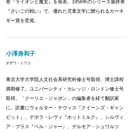
巻『ライオンと魔女』を発表。1956年のシリーズ最終巻
たちが異世界に赴き、たいへんな冒険をしたのち、ま
『さいごの戦い』で、優れた児童文学に贈られるカーネ
た現実世界に戻ってくるという、異世界往還型の物語
ギー賞を受賞。
構造を持つ。ミヒャエル・エンデの『はてしない物
語』や、ジブリ映画の「千と千尋の神隠し」がこのタ
イプ。日本のファンタジーでは、新井素子の『扉を開
けて』や、宮部みゆきの『ブレイブ・ストーリー』
小澤身和子
『英雄の書』などがこれに該当する。中でも、小野不
オザワ・ミワコ
由美《十二国記》シリーズは、《ナルニア》の影響が
そこここに見てとれる。十二国の世界は、こちらの世
東京大学大学院人文社会系研究科修士号取得、博士課程
界（の日本と中国）と稀につながることがあり、《ナ
満期修了。ユニバーシティ・カレッジ・ロンドン修士号
ルニア》と同じく、こちら側から向こう側に行った
取得。「クーリエ・ジャポン」の編集者を経て翻訳家
人々の物語がシリーズの中核になる。《十二国記》エ
に。訳書にウォルター・テヴィス『クイーンズ・ギャン
ピソード1にあたる『月の影 影の海』では、現代日本の
ビット』、デボラ・レヴィ『ホットミルク』、シルヴィ
高校生・中嶋陽子が向こう側（十二国）へと連れ去ら
ア・プラス『ベル・ジャー』、デルモア・シュワルツ