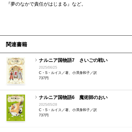
れ、（《ナルニア》第四巻『銀のいすと地底の国』の
『夢のなかで責任がはじまる』など。
ジルと同じように）見知らぬ異界にひとり放り出され
てしまうのだが、その陽子を助けるネズミの半獣・楽
俊には、《ナルニア》に出てくる“しゃべるネズミ”の
長・リーピチープの面影がある。
関連書籍
《ナルニア》は、異世界を主な舞台にしているもの
の、こちら側の世界の子どもたちが案内役になってく
ナルニア国物語7 さいごの戦い
れるので、いつの時代のどこの国の子どもたちでも物
2025/06/25
C・S・ルイス／著、小澤身和子／訳
語に入りやすい。『ライオンと魔女』の冒頭、四人き
737円
ょうだいの三番めにあたるエドマンドが、たんすの奥
に別の世界なんかなかったと、きょうだいの前でつい
ナルニア国物語6 魔術師のおい
2025/05/28
ウソをついてしまうくだりは、（そのころの私にはき
C・S・ルイス／著、小澤身和子／訳
ょうだいがなかったにもかかわらず）おおいに身につ
737円
まされた。もっとも、白い魔女にプリンで籠絡される