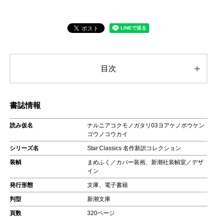
目次
書誌情報
読み仮名
ナルニアコクモノガタリ03ヨアケノボウケン
ゴウノコウカイ
シリーズ名
Star Classics 名作新訳コレクション
装幀
まめふく／カバー装画、新潮社装幀室／デザ
イン
発行形態
文庫、電子書籍
判型
新潮文庫
頁数
320ページ