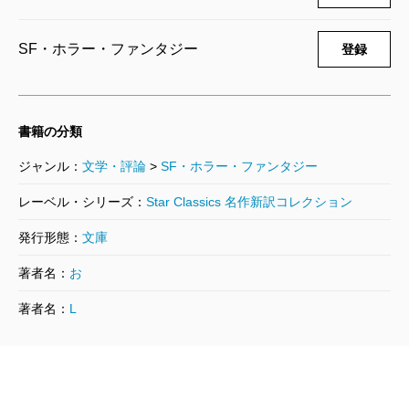
693円
し、いじめっ子たちに仕返しする。原作に存在しない
こんなシーンをラストに持ってきたのは、ウォルフガ
SF・ホラー・ファンタジー
登録
ング・ペーターゼン監督なりの《ナルニア》オマージ
ュだったのかもしれない。
いちばん新しい小澤身和子訳の新潮文庫版でひさし
書籍の分類
ぶりに第三巻まで再読したら止まらなくなり、結局、
ジャンル：
文学・評論
>
SF・ホラー・ファンタジー
べつの版で最後まで読んでしまった。たとえたんすの
レーベル・シリーズ：
Star Classics 名作新訳コレクション
奥に入口が見つからなくても、本を開けばいつでもナ
発行形態：
文庫
ルニアに帰れるし、子ども時代をとり戻せる。まあ、
そのナルニアが災厄に見舞われる『さいごの戦い』
著者名：
お
は、（結末がわかっていても）いまだに読み返すのが
著者名：
L
ちょっとつらいんだけど。
（おおもり・のぞみ 翻訳家／書評家）