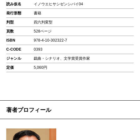
読み仮名
イノウエヒサシゼンシバイ04
発行形態
書籍
判型
四六判変型
頁数
528ページ
ISBN
978-4-10-302322-7
C-CODE
0393
ジャンル
戯曲・シナリオ、文学賞受賞作家
定価
5,060円
著者プロフィール