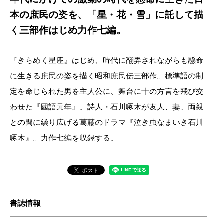
本の庶民の姿を、「星・花・雪」に託して描
く三部作はじめ力作七編。
『きらめく星座』はじめ、時代に翻弄されながらも懸命
に生きる庶民の姿を描く昭和庶民伝三部作。標準語の制
定を命じられた男を主人公に、舞台に十の方言を飛び交
わせた『國語元年』。詩人・石川啄木が友人、妻、両親
との間に繰り広げる葛藤のドラマ『泣き虫なまいき石川
啄木』。力作七編を収録する。
書誌情報