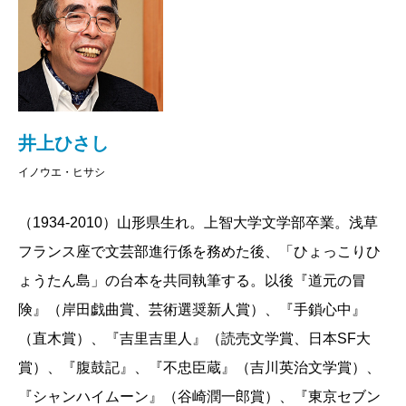
井上ひさし
イノウエ・ヒサシ
（1934-2010）山形県生れ。上智大学文学部卒業。浅草
フランス座で文芸部進行係を務めた後、「ひょっこりひ
ょうたん島」の台本を共同執筆する。以後『道元の冒
険』（岸田戯曲賞、芸術選奨新人賞）、『手鎖心中』
（直木賞）、『吉里吉里人』（読売文学賞、日本SF大
賞）、『腹鼓記』、『不忠臣蔵』（吉川英治文学賞）、
『シャンハイムーン』（谷崎潤一郎賞）、『東京セブン