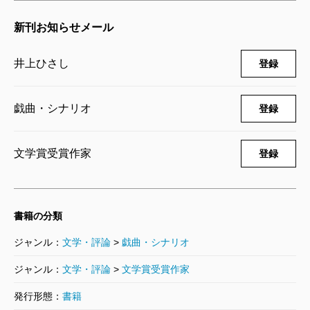
1984/06/01
井上ひさし／著
新刊お知らせメール
5,500円
井上ひさし
登録
井上ひさし全芝居 その一
1984/04/09
井上ひさし／著
戯曲・シナリオ
登録
6,160円
文学賞受賞作家
登録
書籍の分類
ジャンル：
文学・評論
>
戯曲・シナリオ
ジャンル：
文学・評論
>
文学賞受賞作家
発行形態：
書籍