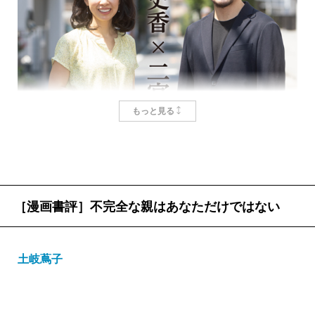
察したい」とあまさず記録したエッセイだ。子どもと
いうはじめて出会う生命体は向き合うほどに底が知れ
ず、ページをめくってもめくっても「思ってたのと違
う」が続いて終わる気配がない。予想不能な毎日に茫
然とする二宮さんの様子には、育てることを経験しな
もっと見る
がら、育つことも追体験している生の姿を感じる。ど
んな人にも身に覚えがあって共感できるのではない
か。
子どもはある日突然成長するのではない。徐々に大
［漫画書評］不完全な親はあなただけではない
世界が変わる経験
きくなっていく。うっかりしていると久しぶりに出会
秀島史香
、
二宮敦人
ったご近所さんが言う「いつの間にかこんなに大きく
土岐蔦子
なって」を、毎日顔を合わせているはずの親にもかか
わらず感じて驚くことになる。二宮さんちはそこが違
『
最後の秘境 東京藝大―天才たちのカオスな日常―
』の
う。父の記録は成長のグラデーションの、隣り合うド
刊行後、著者の二宮敦人さんは学生結婚した奥様（元東京