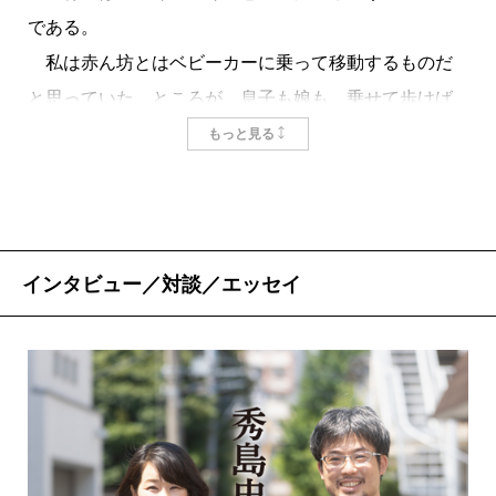
である。
私は赤ん坊とはベビーカーに乗って移動するものだ
と思っていた。ところが、息子も娘も、乗せて歩けば
10秒ももたずにむつかった。頭上の産毛が風を切り、
もっと見る
ふんわりした両頬が振動すれば驚きおもしろがるだろ
うと、ずんずん速度をあげてもだめで、むしろむつか
りに火がついて泣き出してしまう。こうなると、あき
らめて抱っこ紐を装着しぴったりお腹を合わせて抱か
インタビュー／対談／エッセイ
なければしずまらない。だからうちのベビーカーはベ
ビーカーというよりもスーパーで買ったものを乗せる
荷車だった。
『ぼくらは人間修行中―はんぶん人間、はんぶんおさ
る。―』は作家の二宮敦人さんが、乳児と幼児、ふた
りの男の子の成長の様子を「親の欲目に惑わされず観