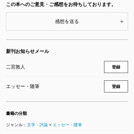
「かわいい、かわいい」ってやるものだから、2日後に
この本へのご意見・ご感想をお待ちしております。
のだ。結果退屈で、ちょっと見えづらい。
は「うん、もういいから赤ちゃん返してきて」と言っ
子育ては思ってたのと違うことが起こるばかりで、
感想を送る
たそうです。女の子で初孫だったからちやほやされて
親の愛は劇的ではなく退屈だ。これが家族というもの
育ちました（笑）。
なんだろうか。つい感じてしまう疑問に手探りでたど
りつくアンサーもこの本には満載で、例えば長男であ
新刊お知らせメール
二宮
面白い。メモしていいですか？
るちんたんの5歳の誕生日のエピソードがそのひとつ
だ。
二宮敦人
登録
この日、一日かけて実施されるはずのお祝いのプラ
秀島
あ、本当に記録魔なんですね。
ンが思わぬことで出だしからうやむやになる（思って
エッセー・随筆
登録
たのと違う！）。うやむやな中でも喜びエンジョイす
二宮
あわよくば原稿に使わせていただければと。
るちんたんをながめ、父母は子どもの誕生日をだしに
して親の方が楽しむつもりだったのではないかと自問
書籍の分類
秀島
どうぞどうぞ。
する。バースデーケーキを食べても、お誕生日の歌を
ジャンル：
文学・評論
>
エッセー・随筆
歌っても、なんとなく、ピンとこない。