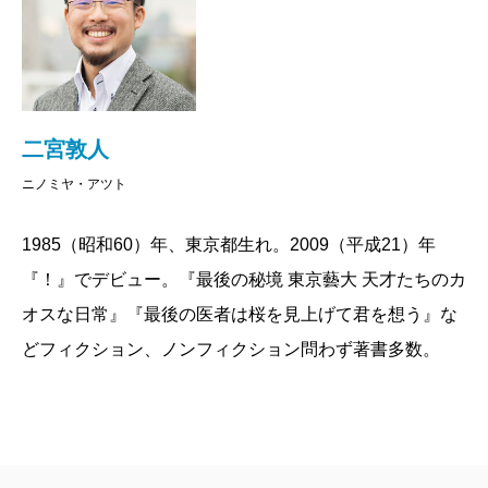
彼女も「かわいいね」って、連発しながら読んでいま
の手ざわりで伝えてくれる。
した。
子育てがエキサイティングであるいっぽう、子を思
う愛は、ほかの種類の愛にくらべて退屈なのかもしれ
二宮
娘さんはおいくつですか？
ないとも思わされた。
二宮敦人
二宮さんが子どもの頃、父親が色とりどりの車が載
ニノミヤ・アツト
ったカタログを机いっぱいに並べながら結局毎回、白
秀島
11歳、小学5年生です。ちんたんは？
い車を選んでいたと思い出すシーン。面白みのない選
1985（昭和60）年、東京都生れ。2009（平成21）年
択だと感じていたけれど、子どもと一緒に乗るから白
『！』でデビュー。『最後の秘境 東京藝大 天才たちのカ
二宮
今年4月に小学校へ入学しまして、ピカピカの1
だったのかもしれないと思いいたる。統計上事故率の
オスな日常』『最後の医者は桜を見上げて君を想う』な
年生です。弟のたっちゃんは2歳になりました。
低いのは白い車だ。
どフィクション、ノンフィクション問わず著書多数。
白い車の意味には、誰もが気づけるわけではない。
秀島
4歳違いなんですね。わたしには2歳下の弟がい
親の愛は子どもの無事の成長を願うものだから、子の
ます。彼が生まれて家にやってきたとき、最初は「わ
生がマイナスにならないように、損なわれないように
ー、赤ちゃんだ」とはしゃいでいたけれど、みんなが
手を当てるようにそこにある。愛の地平が「ゼロ」な