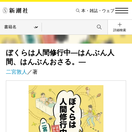
本・雑誌・ウェブ
詳細検索
ぼくらは人間修行中―はんぶん人
間、はんぶんおさる。―
二宮敦人
／著