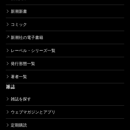
美ですね。
（こが・ちかこ ライター）
新潮新書
波 2022年8月号より
コミック
単行本刊行時掲載
二宮
そうなんです。彼らの回路を言語化したいけれ
ど、なかなかうまくできない。
新潮社の電子書籍
レーベル・シリーズ一覧
秀島
いえいえ、驚くほど言語化されていると思いま
発行形態一覧
すけど。『人間修行中』を読んでいて、大人は子供た
著者一覧
ちの行動を不思議だなあと思いがちだけれど、子供か
雑誌
ら見たら大人の立ち居振る舞いが不思議だよね、とい
う視点の逆転にもハッとさせられました。
雑誌を探す
ウェブマガジンとアプリ
二宮
人間は、通ってきた道を忘れてしまう、いつも
定期購読
今しか見えていないということなんでしょうねえ。改