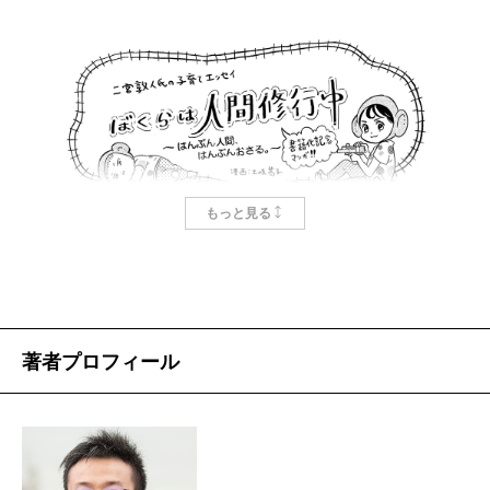
藝大生）との間に、兄弟を授かりました。家庭という“秘
ットの色味のささいな変化を見逃さない。子どもの成
境”の日常をつづる「
波
」連載の書籍化を記念し、愛読者で
長によるじんわりした日常の変化を、そのどったんば
もあるラジオDJの秀島史香さんとの特別対談が実現しまし
ったんとともにあざやかにすくい取っていく。
た。
0歳児が、おもちゃを取られてもシャワーのお湯が顔
にかかっても、なにをされてもぽかんとすることにつ
いて、「されている」という感覚がなく、すべてを世
秀島
はじめまして。
もっと見る
の理として受け入れているのではないかと夫婦で話し
合う一節がある。「されている」感覚を知ることでは
二宮
はじめまして。生でお声を聴く機会をいただけ
じめて、子どもは泣いてうなって抗議するようになる
て光栄です。
のだとふたりは考える。父親の想像力、母親のひらめ
著者プロフィール
きに、私の目は見開いた。
秀島
そんな（笑）。『ぼくらは人間修行中―はんぶ
子どもたちのふるまいを事象としてとらえるだけで
ん人間、はんぶんおさる。―』を娘と一緒に読ませて
はなく、そのすべてが成長につながっていると理解し
いただき、お目にかかるのを楽しみにしていました。
ようとする夫婦の様子は、子を育てることの興奮を生