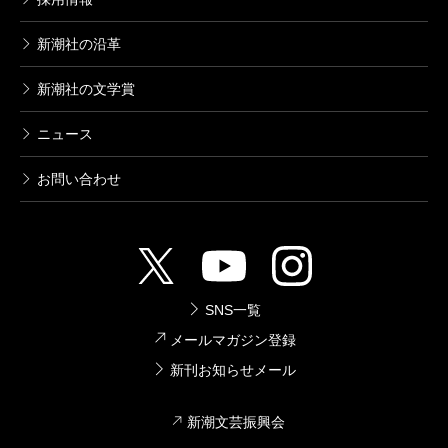
し合わせて考えられるので、返すコメントにより実感
をこめられるようになった気がします。たとえば「ど
新潮社の沿革
んどんお腹が大きくなってきました」という妊婦さん
新潮社の文学賞
からの声に「足の爪が切りにくいですよね」とか、
「駅の階段では足元に気を付けてくださいね」とスッ
ニュース
と言えるようになったんです。
お問い合わせ
二宮
秀島さんの『なぜか聴きたくなる人の話し方』
には学びがたくさんありましたが、実体験にも裏打ち
されていたんですね。僕はベビーカーが来たらさっと
SNS一覧
道を譲るようになりました。自分で操ってすごく方向
メールマガジン登録
転換しにくいというのがわかりましたので。
新刊お知らせメール
新潮文芸振興会
秀島
実感があると行動に衒いがなくなるんですよ