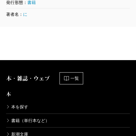
発行形態：
書籍
二宮
きょうだいができたら人はどう変わるのか、興
でもこの後だ。次男のたっちゃんが音楽に合わせて
著者名：
に
味があるんです。自分以外の存在とどう付き合うか。
踊り出し、つられて家族みんなが踊り出す。輪になっ
その技術みたいなものを学んでいくのが人間の成長な
て、手をつないで、回る。
のではないかという気がしていまして。僕は5歳下の妹
家族ってなんだろう、これで合ってる？ いいのか
がいるんですが、自分の子供時代のことは忘れていた
な？ そんな思いが、4人で踊ってぐるぐる回って、一
りするので、それを観察させてもらっている感じで
気にどうでもよくなって、ああ、これが家族なんじゃ
す。
んと、急に腑に落ちる。その様子はなごやかでちょっ
とはいえ、まだよくわからないんです。たとえば、
と滑稽な、家族という瞬間そのものだ。
本・雑誌・ウェブ
一覧
明らかに兄がおしつけがましいときがあるんですが、
ともに過ごすうちに起こる、ふいにきらめく時間の
なぜか弟はかまわれているうちに楽しくなっちゃって
本
積み重ね。それこそが、それぞれに生きる人々をゆる
いるらしいとか。僕にはわからない文脈が彼らの中に
く家族としてとりまとめる。
本を探す
できつつあるのを最近感じています。
だから家族の生活はおもしろいし、続いていくの
書籍（単行本など）
だ。
秀島
子供ならではのプロレス的なノリというか様式
新潮文庫