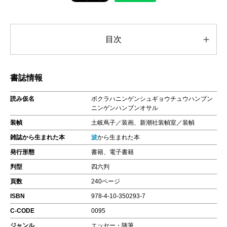
目次
書誌情報
読み仮名
ボクラハニンゲンシュギョウチュウハンブン
ニンゲンハンブンオサル
装幀
土岐蔦子／装画、新潮社装幀室／装幀
雑誌から生まれた本
波
から生まれた本
発行形態
書籍、電子書籍
判型
四六判
頁数
240ページ
ISBN
978-4-10-350293-7
C-CODE
0095
ジャンル
エッセー・随筆