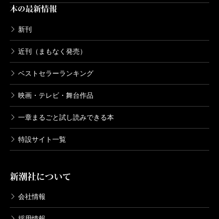
本の最新情報
めて見ると、子供の方が大人よりすごいと思わされる
ことがたくさんあります。
新刊
近刊（まもなく発売）
世の中の優しさに気づく
ベストセラーランキング
（とき・つたこ）
波 2022年9月号より
映画・テレビ・舞台作品
二宮
秀島さんはお母さんになることでお仕事に変化
単行本刊行時掲載
一章まるごと試し読みできる本
はありました？
特設サイト一覧
秀島
はい。まず妊娠中はわりとぎりぎりまでお仕事
新潮社について
をしていて、マイクや車のハンドルとの距離が遠くな
りました（笑）。そういうからだの変化も含めて、リ
会社情報
スナーさんからいただく近況報告を自分の体験に照ら
採用情報