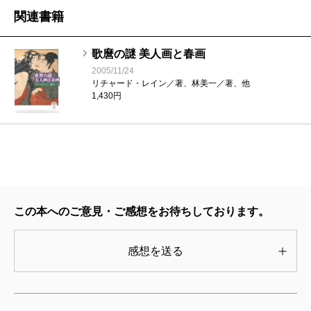
関連書籍
著作の掲載図版はどれも厳選されていて（美的価値よ
り資料的価値を優先することもあったようだ）、他の
歌麿の謎 美人画と春画
書籍の掲載図版と見較べると、思いがけない発見にい
2005/11/24
たることもある。
リチャード・レイン／著、林美一／著、他
1,430円
2002年の「北斎のラスト・エロチカ」では『喜能会
之故真通』の「蛸と海女」の図を掲載した。北斎自作
とされる書き入れ文を紹介するため変体仮名を書き起
こし、校正ねがいます、と送信すると、日本語の本が
何冊も出ているだろう、と返信がきた。それが信頼で
この本へのご意見・ご感想をお待ちしております。
きないから頼んでいるんだと、某出版社の一冊をコピ
ーして送信すると、あまりの杜撰さに驚愕したらし
感想を送る
く、ていねいにチェックしてくれた。春画ブームとい
っても、そのていどのごく底の浅いものだったのだ。
この特集ではレインさんの本論のほか、北斎の画歴を