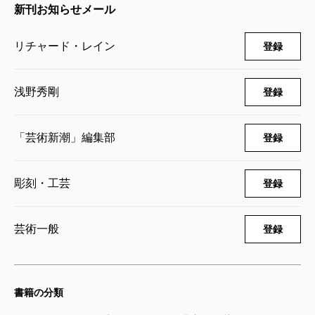
新刊お知らせメール
たどるQ＆Aテキストを付したが、その初校ゲラに、自
著『伝記画集 北斎』は二つの賞をもらった、そのこ
リチャード・レイン
登録
とを付記してもらえないかと書かれていた。いまさら
行数を動かしたくはなかったが、無視するわけにもい
浅野秀剛
登録
かない。北斎の画風が多様で捉えにくいことが、この
伝記画集を書いた理由だと結ぶパラグラフの最後に、
「芸術新潮」編集部
登録
〈幸い日本浮世絵協会賞と京都大学の人文科学研究奨
励賞をいただくことができました。北斎先生のおかげ
彫刻・工芸
登録
です〉と加筆して（そのぶん他を削除）送ると、当該
箇所に「御工夫ありがとうございます」と書き添えた
芸術一般
登録
ゲラが返信されてきた。終の住処と定めた日本での受
賞がよほど嬉しかったものか。
2005年、わたしはとんぼの本『歌麿の謎 美人画と春
書籍の分類
画』の編集を手伝うことになった。林さん、レインさ