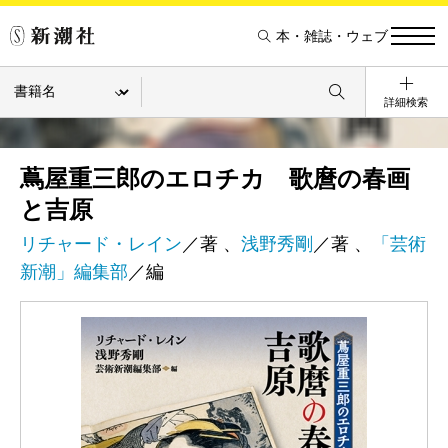
本・雑誌・ウェブ
詳細検索
蔦屋重三郎のエロチカ 歌麿の春画
と吉原
リチャード・レイン
／著 、
浅野秀剛
／著 、
「芸術
新潮」編集部
／編