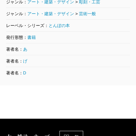
ジャンル：
アート・建築・デザイン
>
彫刻・工芸
んによる二本の歌麿特集を合体したもので、おふたり
ジャンル：
アート・建築・デザイン
>
芸術一般
はすでに亡く（林さんは1999年に、レインさんは2002
レーベル・シリーズ：
とんぼの本
年に他界された）、旧稿を再使用するほかない。なん
とか新味がだせないものかと、自分なりの視点で見つ
発行形態：
書籍
けた歌麿版画の特質に関するテキストを、今回と同じ
著者名：
あ
筆名で添えることにした。林さんもレインさんもつね
著者名：
げ
にリサーチを怠らず、発表にさいしては最新の成果を
著者名：
D
盛り込もうとつとめていた、それにならいたかったの
だ。今回の『蔦屋重三郎のエロチカ 歌麿の春画と吉
原』のレインさんのテキストも、若き日の歌麿が蔦重
の援助をえて創出した春画「歌満くら」がなぜ不人気
だったのか、重三郎の死後にどのように復活したのか
など、いまなお新鮮な示唆にとむ。林さんとレインさ
んには、あと十年、いや五年でもながらえて、刺激的