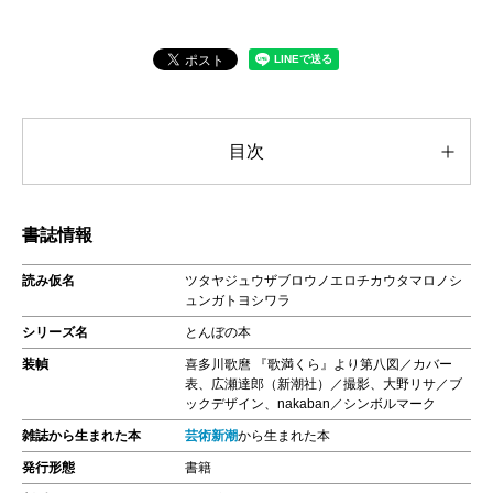
目次
書誌情報
読み仮名
ツタヤジュウザブロウノエロチカウタマロノシ
ュンガトヨシワラ
シリーズ名
とんぼの本
装幀
喜多川歌麿 『歌満くら』より第八図／カバー
表、広瀬達郎（新潮社）／撮影、大野リサ／ブ
ックデザイン、nakaban／シンボルマーク
雑誌から生まれた本
芸術新潮
から生まれた本
発行形態
書籍