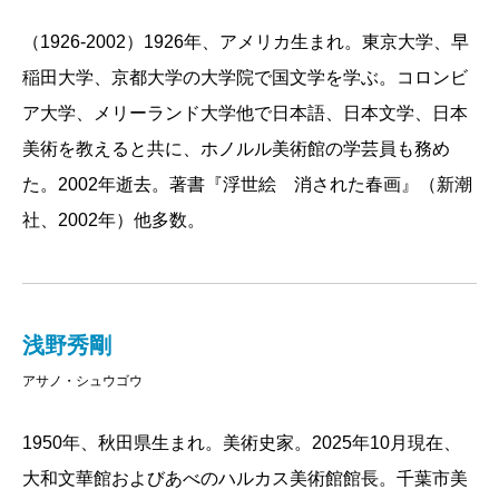
「浮世絵 消された春画」が掲載された。欧米のコレ
（1926-2002）1926年、アメリカ生まれ。東京大学、早
クターが春画を嫌ったため、日本の浮世絵商たちは、
稲田大学、京都大学の大学院で国文学を学ぶ。コロンビ
オリジナル版画の「不適切」な部分を切除し、別作品
ア大学、メリーランド大学他で日本語、日本文学、日本
の美人図などを象嵌したパッチワーク版画を売りつけ
美術を教えると共に、ホノルル美術館の学芸員も務め
た。それがバレないくらいの超絶技巧をもつ版画修復
た。2002年逝去。著書『浮世絵 消された春画』（新潮
師が大正期の日本にはいたのである。米国のいくつか
社、2002年）他多数。
のコレクションのカタログでは、こうした改竄版画が
「他に類例のない」作品として記載されている、とい
ういささか情けない実態を暴いた画期的な特集で、す
浅野秀剛
こし間をおいた2002年と2003年にもレイン氏による北
アサノ・シュウゴウ
斎と歌麿の特集が掲載された。
劈頭の「浮世絵の極み」を担当した縁で、わたしは
1950年、秋田県生まれ。美術史家。2025年10月現在、
これらすべての特集に関わり、晩年のおふたりに接す
大和文華館およびあべのハルカス美術館館長。千葉市美
る機会をえた。林さんは膨大な量の黄表紙、読本類を