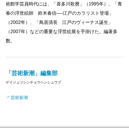
術館学芸員時代には、「喜多川歌麿」（1995年）、「青
読破し、絵師たちの描き癖や細部の特徴を目に焼きつ
春の浮世絵師 鈴木春信──江戸のカラリスト登場」
け、また時代風俗に詳しく、戯作者たちの文意を読み
（2002年）、「鳥居清長 江戸のヴィーナス誕生」
解くことに長けていた。レインさんはコロンビア大学
（2007年）などの重要な浮世絵展を手掛けた。編著多
で日本文学の博士号を取得、ホノルル美術館では客員
数。
研究員に任じられ、またシカゴ美術館の浮世絵版画目
録の監修も手がけている。1950年代末から日本に住ま
い、自身で美術品を買ったり売ったりしながら独自の
画像アーカイヴを構築し、世界のどこにどんな作品が
「芸術新潮」編集部
所蔵されているか、知悉していた。自著に掲載する図
ゲイジュツシンチョウヘンシュウブ
版には強いこだわりをもち、編集部で入手した写真原
芸術新潮
稿はレインさんのチェックを経なければ使わせてもら
えなかったし、内外の美術館から写真を借りるばあい
も、春信「雪中相合傘」はどこ、北斎「赤富士」はど
こと、作品ごとに所蔵館を指定された。レインさんの