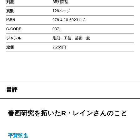
判型
B5判変型
頁数
128ページ
ISBN
978-4-10-602311-8
C-CODE
0371
ジャンル
彫刻・工芸、芸術一般
定価
2,255円
書評
春画研究を拓いたR・レインさんのこと
平賀弦也