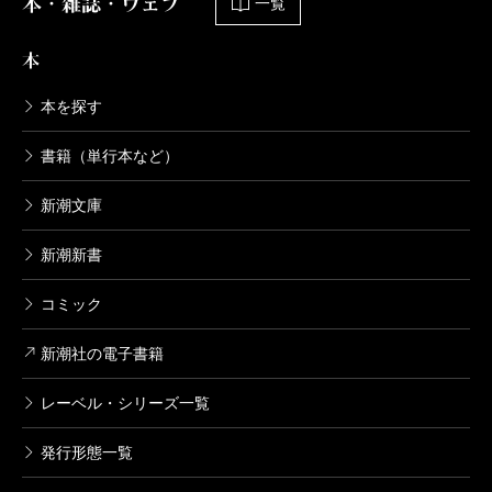
本・雑誌・ウェブ
一覧
な研究成果を発表しつづけていただきたかった。
本
本を探す
（ひらが・げんなり 元編集者）
波 2025年11月号より
書籍（単行本など）
単行本刊行時掲載
新潮文庫
新潮新書
コミック
新潮社の電子書籍
レーベル・シリーズ一覧
発行形態一覧