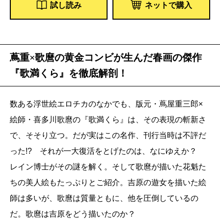
試し読み
ネットで購入
蔦重×歌麿の黄金コンビが生んだ春画の傑作
『歌満くら』を徹底解剖！
数ある浮世絵エロチカのなかでも、版元・蔦屋重三郎×
絵師・喜多川歌麿の『歌満くら』は、その表現の斬新さ
で、そそり立つ。だが実はこの名作、刊行当時は不評だ
った!? それが一大復活をとげたのは、なにゆえか？
レイン博士がその謎を解く。そして歌麿が描いた花魁た
ちの美人絵もたっぷりとご紹介。吉原の遊女を描いた絵
師は多いが、歌麿は質量ともに、他を圧倒しているの
だ。歌麿は吉原をどう描いたのか？