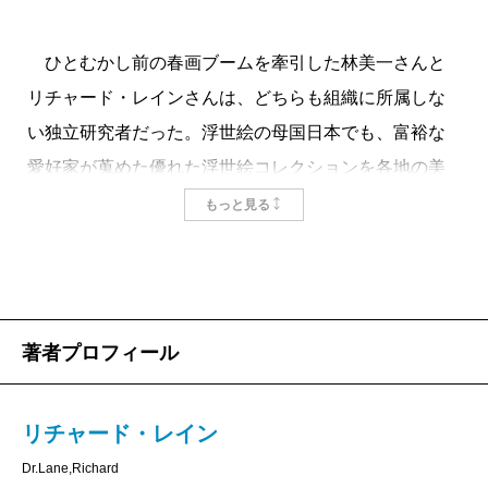
ひとむかし前の春画ブームを牽引した林美一さんと
リチャード・レインさんは、どちらも組織に所属しな
い独立研究者だった。浮世絵の母国日本でも、富裕な
愛好家が蒐めた優れた浮世絵コレクションを各地の美
術館に擁する米国でも、春画はながくタブー視されて
もっと見る
いたのだから当然か。ことに日本では刑法一七五条が
重くのしかかり、研究成果の公表さえままならない時
代が長くつづいた。
潮目が変わりはじめたのは二十世紀の末、「芸術新
著者プロフィール
潮」1988年3月号が林氏監修による「浮世絵の極み 春
画」を掲載したあたりから。翌年から1993年にかけ
リチャード・レイン
て、林氏は北斎、歌麿、春信、国芳、広重とつづいた
Dr.Lane,Richard
同誌の浮世絵特集に寄稿し、1994年にはレイン氏の