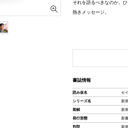
それを語るべきなのか。ひ
熱きメッセージ。
書誌情報
読み仮名
セ
シリーズ名
新
装幀
新
発行形態
新
判型
新