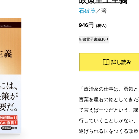
政策至上主義
石破茂
／著
946円
（税込）
新書
電子書籍あり
試し読み
「政治家の仕事は、勇気と
言葉を座右の銘としてきた
て言えば一つだという。課
行していくことしかない、
遂げられる国をつくる政策