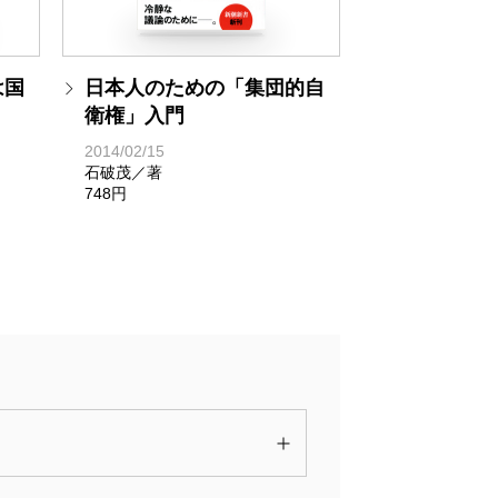
は国
日本人のための「集団的自
衛権」入門
2014/02/15
石破茂／著
748円