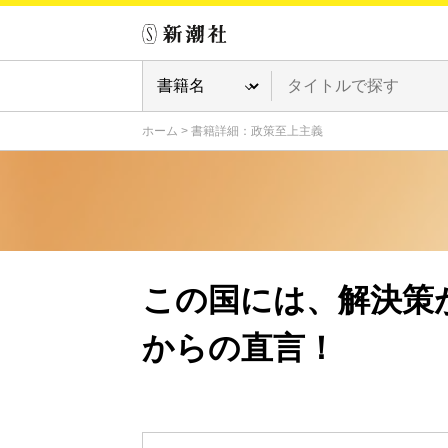
ホーム
>
書籍詳細：政策至上主義
この国には、解決策が
からの直言！