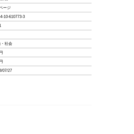
4ページ
-4-10-610773-3
1
治・社会
6円
6円
8/07/27