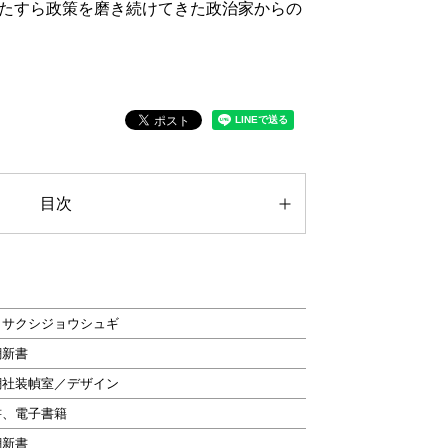
たすら政策を磨き続けてきた政治家からの
目次
イサクシジョウシュギ
潮新書
潮社装幀室／デザイン
書、電子書籍
潮新書