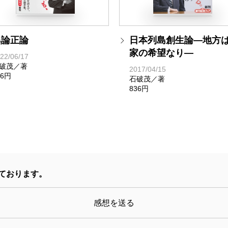
異論正論
日本列島創生論―地方
家の希望なり―
22/06/17
破茂／著
2017/04/15
36円
石破茂／著
836円
ております。
感想を送る