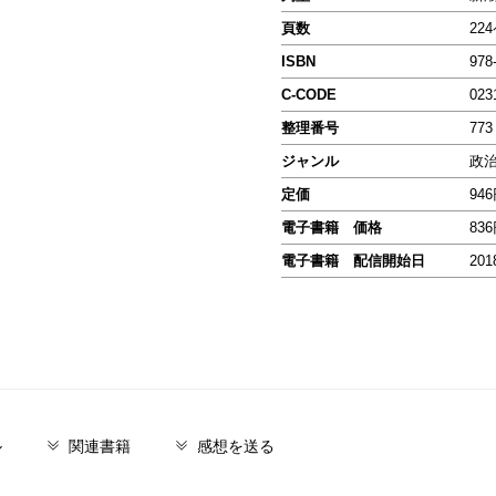
頁数
22
ISBN
978
C-CODE
023
整理番号
773
ジャンル
政
定価
94
電子書籍 価格
83
電子書籍 配信開始日
201
ル
関連書籍
感想を送る