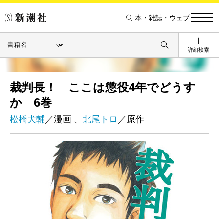
本・雑誌・ウェブ
詳細検索
裁判長！ ここは懲役4年でどうす
か 6巻
松橋犬輔
／漫画 、
北尾トロ
／原作