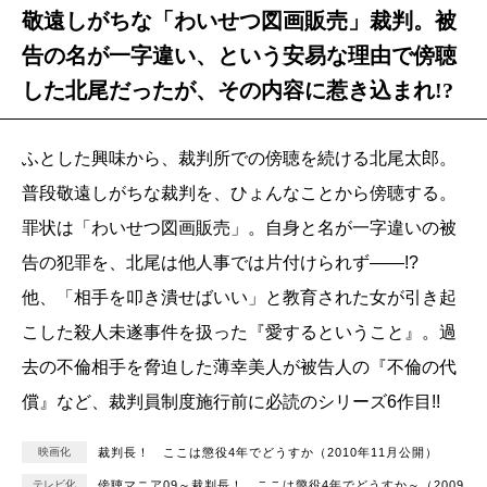
敬遠しがちな「わいせつ図画販売」裁判。被
告の名が一字違い、という安易な理由で傍聴
した北尾だったが、その内容に惹き込まれ!?
ふとした興味から、裁判所での傍聴を続ける北尾太郎。
普段敬遠しがちな裁判を、ひょんなことから傍聴する。
罪状は「わいせつ図画販売」。自身と名が一字違いの被
告の犯罪を、北尾は他人事では片付けられず――!?
他、「相手を叩き潰せばいい」と教育された女が引き起
こした殺人未遂事件を扱った『愛するということ』。過
去の不倫相手を脅迫した薄幸美人が被告人の『不倫の代
償』など、裁判員制度施行前に必読のシリーズ6作目!!
映画化
裁判長！ ここは懲役4年でどうすか（2010年11月公開）
テレビ化
傍聴マニア09～裁判長！ ここは懲役4年でどうすか～（2009