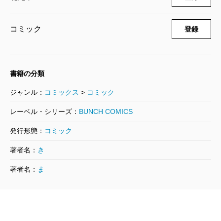
2009/08/08
松橋犬輔／漫画、北尾トロ／原作
565円
コミック
登録
裁判長！ ここは懲役4年でどうすか 7
巻
2009/05/09
書籍の分類
松橋犬輔／漫画、北尾トロ／原作
565円
ジャンル：
コミックス
>
コミック
裁判長！ ここは懲役4年でどうすか 5
レーベル・シリーズ：
BUNCH COMICS
巻
発行形態：
コミック
2008/12/09
松橋犬輔／漫画、北尾トロ／原作
著者名：
き
565円
著者名：
ま
裁判長！ ここは懲役4年でどうすか 4
巻
2008/09/09
松橋犬輔／漫画、北尾トロ／原作
565円