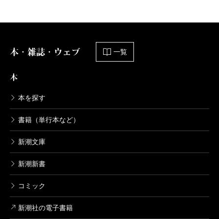
裁判長！ ここは懲役4年でどうすか 3
巻
2008/06/09
松橋犬輔／漫画、北尾トロ／原作
本・雑誌・ウェブ
一覧
556円
本
裁判長！ ここは懲役4年でどうすか 2
巻
本を探す
2008/03/08
松橋犬輔／漫画、北尾トロ／原作
書籍（単行本など）
556円
新潮文庫
裁判長！ ここは懲役4年でどうすか 1
巻
新潮新書
2007/12/08
松橋犬輔／漫画、北尾トロ／原作
556円
コミック
新潮社の電子書籍