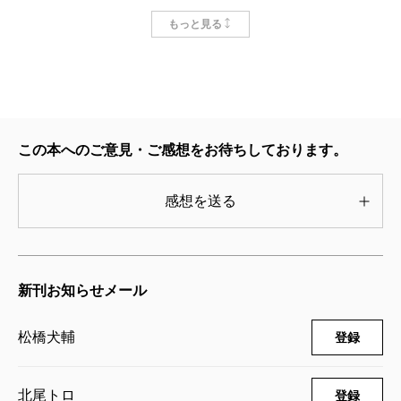
裁判長！ ここは懲役4年でどうすか 11
もっと見る
巻
2010/05/08
松橋犬輔／漫画、北尾トロ／原作
565円
裁判長！ ここは懲役4年でどうすか 10
この本へのご意見・ご感想をお待ちしております。
巻
2010/02/09
松橋犬輔／漫画、北尾トロ／原作
感想を送る
565円
裁判長！ ここは懲役4年でどうすか 9
巻
新刊お知らせメール
2009/10/09
松橋犬輔／漫画、北尾トロ／原作
565円
松橋犬輔
登録
裁判長！ ここは懲役4年でどうすか 8
巻
北尾トロ
登録