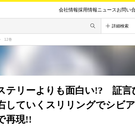
会社情報
採用情報
ニュース
お問い
詳細検索
 12巻
ステリーよりも面白い!? 証言
右していくスリリングでシビ
再現!!