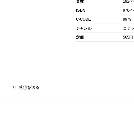
頁数
192
ISBN
978-4
C-CODE
9979
ジャンル
コミ
定価
565円
籍
感想を送る