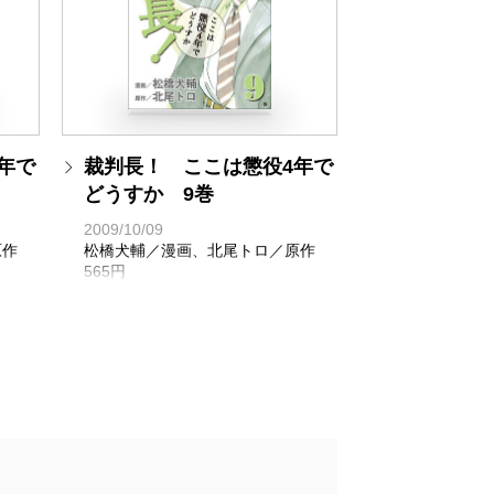
年で
裁判長！ ここは懲役4年で
どうすか 9巻
2009/10/09
原作
松橋犬輔／漫画、北尾トロ／原作
565円