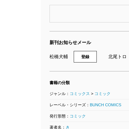
裁判長！ ここは懲役4年で
どうすか 8巻
新刊お知らせメール
2009/08/08
20
松橋犬輔／漫画、北尾トロ／原作
松
松橋犬輔
北尾トロ
登録
565円
5
書籍の分類
ジャンル：
コミックス
>
コミック
レーベル・シリーズ：
BUNCH COMICS
発行形態：
コミック
著者名：
き