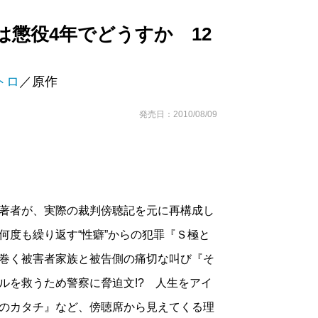
は懲役4年でどうすか 12
トロ
／原作
発売日：2010/08/09
著者が、実際の裁判傍聴記を元に再構成し
何度も繰り返す“性癖”からの犯罪『Ｓ極と
巻く被害者家族と被告側の痛切な叫び『そ
ルを救うため警察に脅迫文!? 人生をアイ
のカタチ』など、傍聴席から見えてくる理