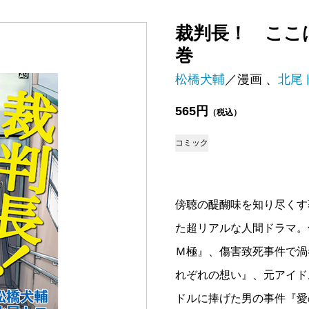
裁判長！ ここ
巻
松橋犬輔
／漫画 、
北尾
565円
（税込）
コミック
傍聴の醍醐味を知り尽くす
た超リアルな人間ドラマ。
Ｍ極』、傷害致死事件で渦
れぞれの想い』、元アイド
ドルに捧げた男の事件『愛