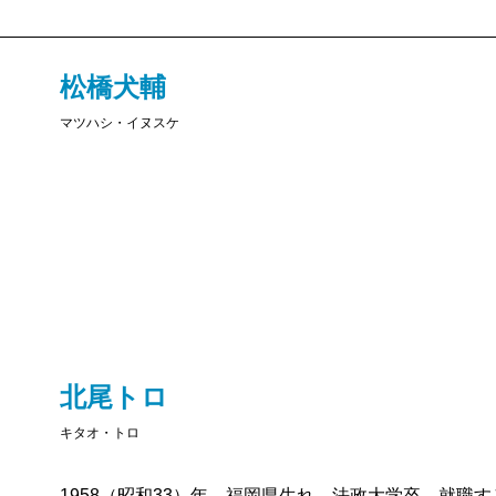
松橋犬輔
マツハシ・イヌスケ
北尾トロ
キタオ・トロ
1958（昭和33）年、福岡県生れ。法政大学卒。就職