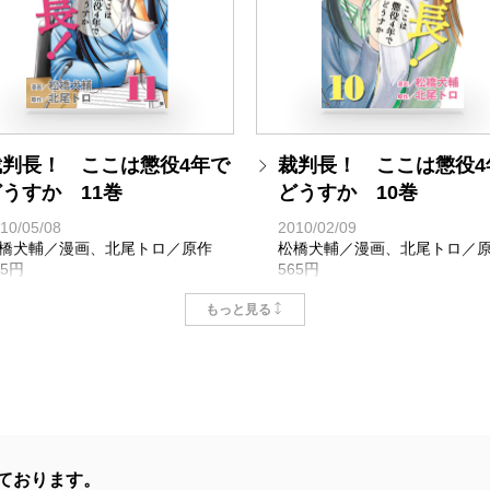
裁判長！ ここは懲役4年で
裁判長！ ここは懲役4
うすか 11巻
どうすか 10巻
10/05/08
2010/02/09
橋犬輔／漫画、北尾トロ／原作
松橋犬輔／漫画、北尾トロ／
65円
565円
もっと見る
ております。