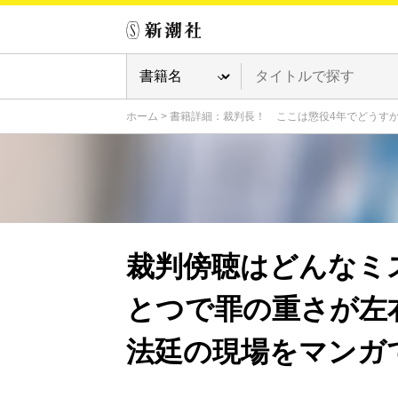
ホーム
>
書籍詳細：裁判長！ ここは懲役4年でどうすか
裁判傍聴はどんなミ
とつで罪の重さが左
法廷の現場をマンガで