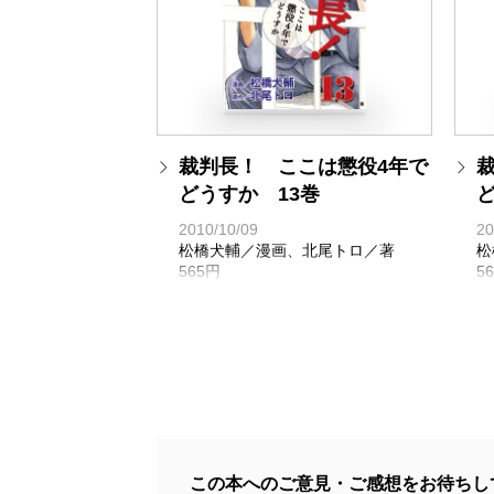
裁判長！ ここは懲役4年で
どうすか 13巻
ど
2010/10/09
20
松橋犬輔／漫画、北尾トロ／著
松
565円
5
この本へのご意見・ご感想をお待ちし