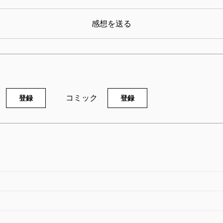
感想を送る
裁判長！ ここは懲役4年で
裁判長！ ここは懲役4
どうすか 7巻
どうすか 6巻
09/05/09
2009/04/09
橋犬輔／漫画、北尾トロ／原作
松橋犬輔／漫画、北尾トロ／
コミック
登録
登録
65円
565円