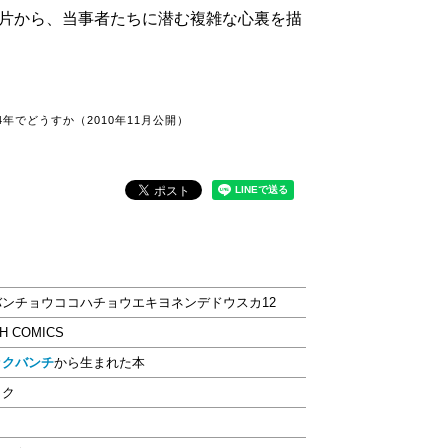
片から、当事者たちに潜む複雑な心裏を描
年でどうすか（2010年11月公開）
バンチョウココハチョウエキヨネンデドウスカ12
H COMICS
ックバンチ
から生まれた本
ック