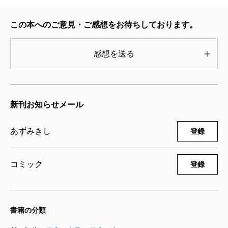
死役所 25巻
2024/04/09
この本へのご意見・ご感想をお待ちしております。
あずみきし／著
792円
感想を送る
死役所 24巻
2023/10/06
あずみきし／著
新刊お知らせメール
726円
あずみきし
登録
死役所 23巻
2023/05/09
あずみきし／著
コミック
登録
726円
死役所 22巻
書籍の分類
2022/12/08
あずみきし／著