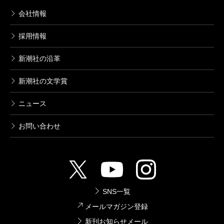
2018/06/09
会社情報
あずみきし／著
616円
採用情報
新潮社の沿革
死役所 10巻
2018/01/09
新潮社の文学賞
あずみきし／著
616円
ニュース
死役所 9巻
お問い合わせ
2017/08/09
あずみきし／著
616円
死役所 8巻
SNS一覧
2017/03/09
メールマガジン登録
あずみきし／著
616円
新刊お知らせメール