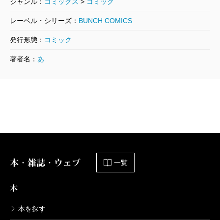
ジャンル：
コミックス
>
コミック
682円
レーベル・シリーズ：
BUNCH COMICS
死役所 21巻
発行形態：
コミック
2022/07/07
著者名：
あ
あずみきし／著
682円
死役所 20巻
2022/02/09
あずみきし／著
638円
本・雑誌・ウェブ
死役所 19巻
一覧
2021/09/09
あずみきし／著
本
638円
本を探す