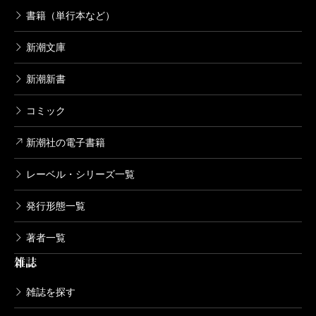
死役所 18巻
書籍（単行本など）
2021/04/09
あずみきし／著
新潮文庫
638円
新潮新書
死役所 17巻
コミック
2020/11/09
あずみきし／著
638円
新潮社の電子書籍
レーベル・シリーズ一覧
死役所 16巻
2020/06/09
発行形態一覧
あずみきし／著
638円
著者一覧
雑誌
死役所 15巻
2020/02/07
雑誌を探す
あずみきし／著
638円