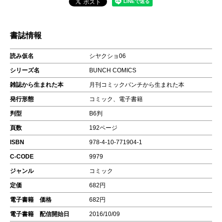
書誌情報
読み仮名
シヤクショ06
シリーズ名
BUNCH COMICS
雑誌から生まれた本
月刊コミックバンチから生まれた本
発行形態
コミック、電子書籍
判型
B6判
頁数
192ページ
ISBN
978-4-10-771904-1
C-CODE
9979
ジャンル
コミック
定価
682円
電子書籍 価格
682円
電子書籍 配信開始日
2016/10/09