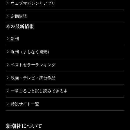
ウェブマガジンとアプリ
定期購読
死役所 14巻
本の最新情報
2019/10/09
あずみきし／著
682円
新刊
近刊（まもなく発売）
死役所 13巻
2019/04/09
ベストセラーランキング
あずみきし／著
616円
映画・テレビ・舞台作品
一章まるごと試し読みできる本
死役所 12巻
2018/11/09
特設サイト一覧
あずみきし／著
616円
新潮社について
死役所 11巻