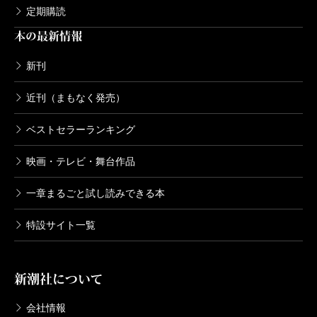
定期購読
死役所 13巻
本の最新情報
2019/04/09
あずみきし／著
616円
新刊
近刊（まもなく発売）
死役所 12巻
2018/11/09
ベストセラーランキング
あずみきし／著
616円
映画・テレビ・舞台作品
一章まるごと試し読みできる本
死役所 11巻
2018/06/09
特設サイト一覧
あずみきし／著
616円
新潮社について
死役所 10巻
2018/01/09
会社情報
あずみきし／著