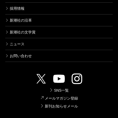
616円
採用情報
新潮社の沿革
死役所 9巻
2017/08/09
新潮社の文学賞
あずみきし／著
616円
ニュース
死役所 8巻
お問い合わせ
2017/03/09
あずみきし／著
616円
死役所 7巻
SNS一覧
2016/12/09
メールマガジン登録
あずみきし／著
616円
新刊お知らせメール