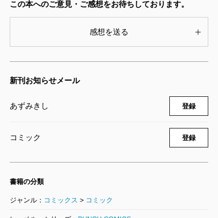
2024/04/09
この本へのご意見・ご感想をお待ちしております。
あずみきし／著
792円
感想を送る
死役所 23巻
2023/05/09
あずみきし／著
新刊お知らせメール
726円
あずみきし
登録
死役所 22巻
2022/12/08
あずみきし／著
コミック
登録
682円
死役所 21巻
書籍の分類
2022/07/07
あずみきし／著
ジャンル：
コミックス
>
コミック
682円