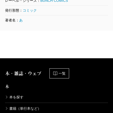
レーベル・シリーズ：
BUNCH COMICS
死役所 20巻
発行形態：
コミック
2022/02/09
著者名：
あ
あずみきし／著
638円
死役所 19巻
2021/09/09
あずみきし／著
638円
本・雑誌・ウェブ
死役所 18巻
一覧
2021/04/09
あずみきし／著
本
638円
本を探す
死役所 17巻
書籍（単行本など）
2020/11/09