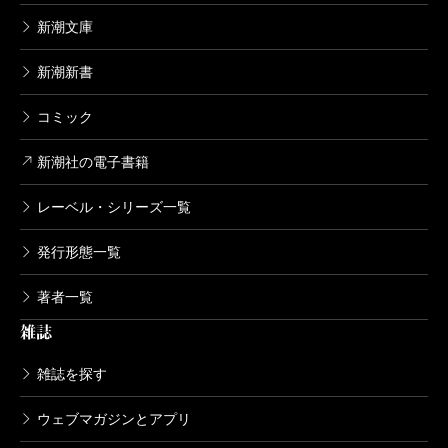
あずみきし／著
新潮文庫
638円
新潮新書
死役所 16巻
コミック
2020/06/09
あずみきし／著
638円
新潮社の電子書籍
レーベル・シリーズ一覧
死役所 15巻
2020/02/07
発行形態一覧
あずみきし／著
638円
著者一覧
雑誌
死役所 14巻
2019/10/09
雑誌を探す
あずみきし／著
682円
ウェブマガジンとアプリ