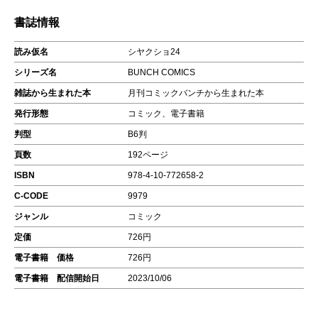
書誌情報
読み仮名
シヤクショ24
シリーズ名
BUNCH COMICS
雑誌から生まれた本
月刊コミックバンチから生まれた本
発行形態
コミック、電子書籍
判型
B6判
頁数
192ページ
ISBN
978-4-10-772658-2
C-CODE
9979
ジャンル
コミック
定価
726円
電子書籍 価格
726円
電子書籍 配信開始日
2023/10/06