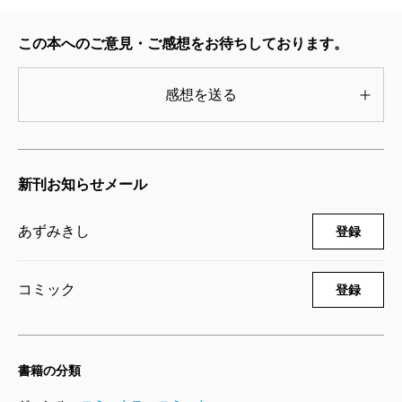
死役所 25巻
2024/04/09
この本へのご意見・ご感想をお待ちしております。
あずみきし／著
792円
感想を送る
死役所 24巻
2023/10/06
あずみきし／著
新刊お知らせメール
726円
あずみきし
登録
死役所 23巻
2023/05/09
あずみきし／著
コミック
登録
726円
死役所 22巻
書籍の分類
2022/12/08
あずみきし／著