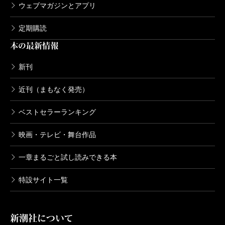
ウェブマガジンとアプリ
定期購読
死役所 14巻
本の最新情報
2019/10/09
あずみきし／著
682円
新刊
近刊（まもなく発売）
死役所 13巻
2019/04/09
ベストセラーランキング
あずみきし／著
616円
映画・テレビ・舞台作品
一章まるごと試し読みできる本
死役所 12巻
2018/11/09
特設サイト一覧
あずみきし／著
616円
新潮社について
死役所 11巻