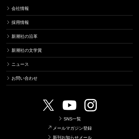
2018/06/09
会社情報
あずみきし／著
616円
採用情報
新潮社の沿革
死役所 10巻
2018/01/09
新潮社の文学賞
あずみきし／著
616円
ニュース
死役所 9巻
お問い合わせ
2017/08/09
あずみきし／著
616円
死役所 7巻
SNS一覧
2016/12/09
メールマガジン登録
あずみきし／著
616円
新刊お知らせメール