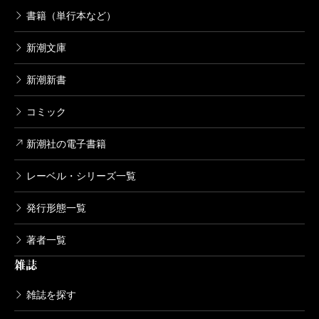
死役所 18巻
書籍（単行本など）
2021/04/09
あずみきし／著
新潮文庫
638円
新潮新書
死役所 17巻
コミック
2020/11/09
あずみきし／著
638円
新潮社の電子書籍
レーベル・シリーズ一覧
死役所 16巻
2020/06/09
発行形態一覧
あずみきし／著
638円
著者一覧
雑誌
死役所 15巻
2020/02/07
雑誌を探す
あずみきし／著
638円