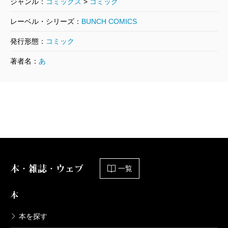
ジャンル：
コミックス
>
コミック
682円
レーベル・シリーズ：
BUNCH COMICS
死役所 21巻
発行形態：
コミック
2022/07/07
著者名：
あ
あずみきし／著
682円
死役所 20巻
2022/02/09
あずみきし／著
638円
本・雑誌・ウェブ
死役所 19巻
一覧
2021/09/09
あずみきし／著
本
638円
本を探す