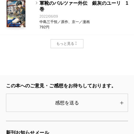
軍靴のバルツァー外伝 銀灰のユーリ 1
巻
2022/06/09
中島三千恒／原作、京一／漫画
792円
軍靴のバルツァー 14巻
もっと見る
2021/09/09
中島三千恒／著
660円
軍靴のバルツァー 13巻
この本へのご意見・ご感想をお待ちしております。
2020/12/09
中島三千恒／著
660円
感想を送る
軍靴のバルツァー 12巻
2019/08/09
中島三千恒／著
新刊お知らせメール