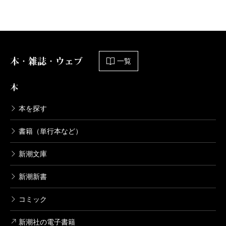
軍靴のバルツァー 8巻
2015/12/09
中島三千恒／著
607円
本・雑誌・ウェブ
一覧
軍靴のバルツァー 7巻
2014/12/09
本
中島三千恒／著
607円
本を探す
軍靴のバルツァー 6巻
書籍（単行本など）
2014/02/08
中島三千恒／著
新潮文庫
607円
新潮新書
軍靴のバルツァー 5巻
コミック
2013/07/09
中島三千恒／著
新潮社の電子書籍
607円