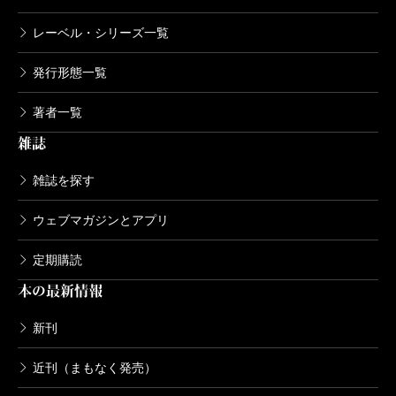
レーベル・シリーズ一覧
軍靴のバルツァー 4巻【限定版】
発行形態一覧
2012/12/08
中島三千恒／著
1,047円
著者一覧
雑誌
軍靴のバルツァー 4巻
雑誌を探す
2012/12/08
中島三千恒／著
607円
ウェブマガジンとアプリ
定期購読
軍靴のバルツァー 3巻
本の最新情報
2012/07/09
中島三千恒／著
607円
新刊
近刊（まもなく発売）
軍靴のバルツァー 2巻