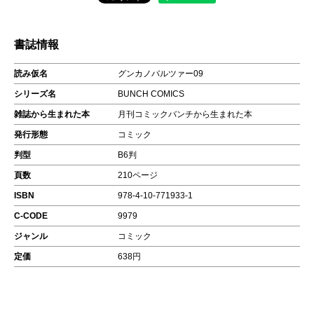
書誌情報
読み仮名
グンカノバルツァー09
シリーズ名
BUNCH COMICS
雑誌から生まれた本
月刊コミックバンチから生まれた本
発行形態
コミック
判型
B6判
頁数
210ページ
ISBN
978-4-10-771933-1
C-CODE
9979
ジャンル
コミック
定価
638円