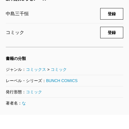
638円
中島三千恒
登録
軍靴のバルツァー 11巻
2018/05/09
コミック
登録
中島三千恒／著
638円
軍靴のバルツァー 11巻 限定版
書籍の分類
2018/05/09
中島三千恒／著
ジャンル：
コミックス
>
コミック
2,090円
レーベル・シリーズ：
BUNCH COMICS
発行形態：
コミック
軍靴のバルツァー 10巻
2017/07/07
著者名：
な
中島三千恒／著
638円