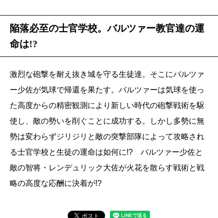
陥落必至の士官学校。バルツァー教官達の運
命は!?
激烈な砲撃を耐え抜き城を守る生徒達。そこにバルツァ
ー少佐が気球で帰還を果たす。バルツァーは気球を使っ
た高度からの精密観測により新しい時代の砲撃戦術を駆
使し、敵の勢いを削ぐことに成功する。しかし多勢に無
勢は変わらずジリジリと敵の突撃部隊によって攻略され
る士官学校と生徒の運命は如何に!? バルツァー少佐と
敵の智将・レンデュリック大佐が火花を散らす戦術と戦
略の高度な応酬に決着が!?