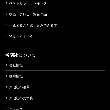
2011/12/09
ベストセラーランキング
中島三千恒／著
660円
映画・テレビ・舞台作品
一章まるごと試し読みできる本
軍靴のバルツァー 1巻
2011/07/08
特設サイト一覧
中島三千恒／著
660円
新潮社について
会社情報
採用情報
新潮社の沿革
新潮社の文学賞
ニュース