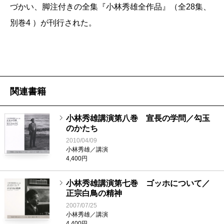
づかい、脚注付きの全集『小林秀雄全作品』（全28集、
別巻4 ）が刊行された。
関連書籍
小林秀雄講演第八巻 宣長の学問／勾玉
のかたち
2010/04/09
小林秀雄／講演
4,400円
小林秀雄講演第七巻 ゴッホについて／
正宗白鳥の精神
2007/07/25
小林秀雄／講演
4,400円