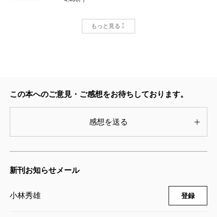
小林秀雄講演第五巻 随想二題――本居
もっと見る
宣長をめぐって
2004/01/22
小林秀雄／講演
4,400円
小林秀雄講演第四巻 現代思想について
この本へのご意見・ご感想をお待ちしております。
2004/01/22
小林秀雄／講演
4,400円
感想を送る
小林秀雄講演第三巻 本居宣長
2004/01/22
小林秀雄／講演
新刊お知らせメール
4,400円
小林秀雄
登録
小林秀雄講演第二巻 信ずることと考え
ること