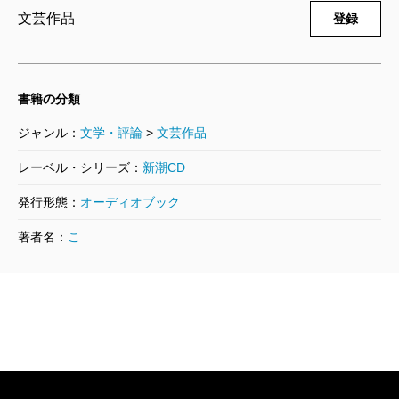
2004/01/22
文芸作品
登録
小林秀雄／講演
4,400円
小林秀雄講演第一巻 文学の雑感
書籍の分類
2004/01/22
小林秀雄／講演
ジャンル：
文学・評論
>
文芸作品
4,400円
レーベル・シリーズ：
新潮CD
発行形態：
オーディオブック
著者名：
こ