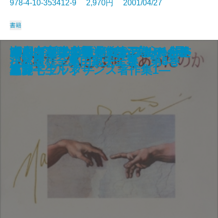
978-4-10-353412-9 2,970円 2001/04/27
書籍
瀬戸内寂聴全集 〔第五巻〕〈長
瀬戸内寂聴全集 〔第四巻〕〈短
ルネサンスとは何であったのか―
瀬戸内寂聴全集 〔第三巻〕〈長
2001年哲学の旅―コンプリート・
ゼルダ・フィッツジェラルド全作
ほんとうの英語がわかる―51の処
瀬戸内寂聴全集 〔第二巻〕〈長
吉本ばなな自選選集 4 Life ラ
沈黙の春
小林秀雄全集 第九巻
決定版 三島由紀夫全集 第7巻
京都発見(三)―洛北の夢―
白洲正子全集 第一巻
小林秀雄全集 第二巻
決定版 三島由紀夫全集 第6巻
ポートレイト・イン・ジャズ2
小林秀雄全集 第十二巻
決定版 三島由紀夫全集 第5巻
決定版 三島由紀夫全集 第4巻
篇3〉
篇2〉
塩野七生ルネサンス著作集1―
篇2〉
ガイドブック―
品
方箋―
篇1〉
イフ