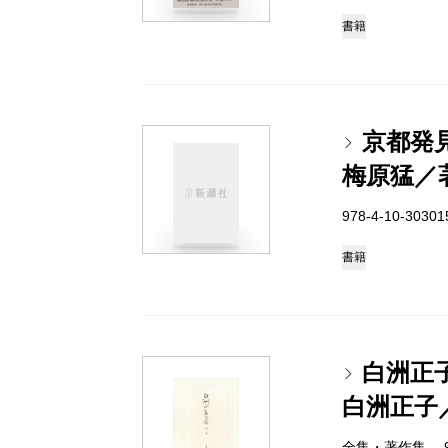
書籍
京都発
梅原猛／
978-4-10-3030
書籍
白洲正
白洲正子
全集・著作集 978-