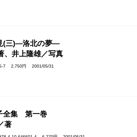
見(三)―洛北の夢―
著、井上隆雄／写真
15-7 2,750円 2001/05/31
子全集 第一巻
／著
4-10-646601-4 6,270円 2001/05/31