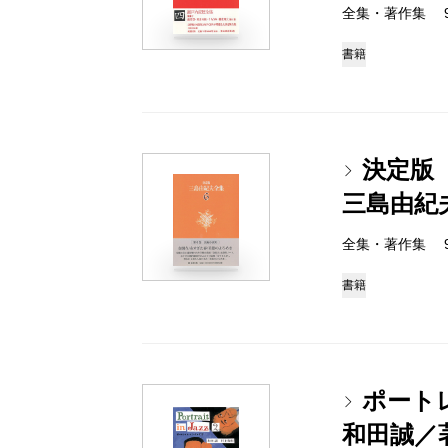
全集・著作集 978-
書籍
決定版
三島由紀
全集・著作集 978-
書籍
ポート
和田誠／