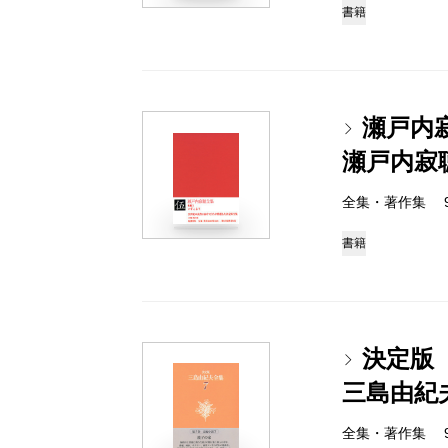
書籍
瀬戸内
瀬戸内寂
全集・著作集 978-
書籍
決定版
三島由紀
全集・著作集 978-