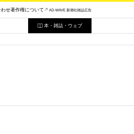
合わせ
著作権について
AD-WAVE 新潮社雑誌広告
本・雑誌・ウェブ