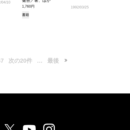
健吾／著、ほか
/04/10
1,760円
1992/03/25
書籍
67
次の20件
…
最後