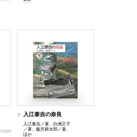
入江泰吉の奈良
入江泰吉／著、白洲正子
／著、飯沢耕太郎／著、
/10/09
ほか