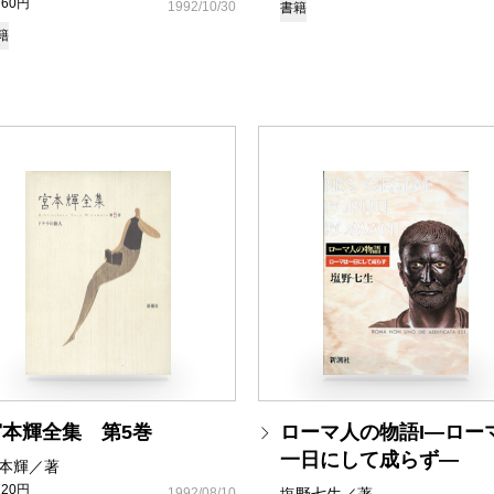
760円
1992/10/30
書籍
籍
宮本輝全集 第5巻
ローマ人の物語I―ロー
一日にして成らず―
本輝／著
720円
1992/08/10