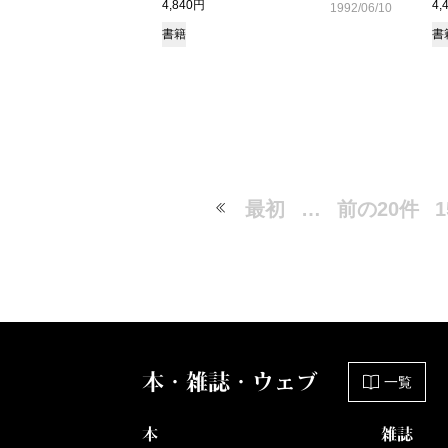
4,840円
4,
1992/06/10
書籍
書
最初
…
前の20件
1
本・雑誌・ウェブ
一覧
本
雑誌