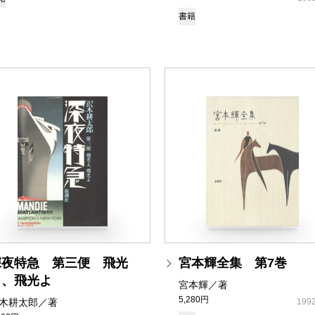
書籍
深夜特急 第三便 飛光
宮本輝全集 第7巻
よ、飛光よ
宮本輝／著
5,280円
木耕太郎／著
1992