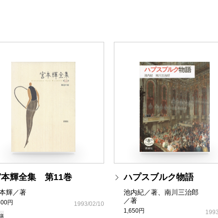
宮本輝全集 第11巻
ハプスブルク物語
本輝／著
池内紀／著、南川三治郎
／著
400円
1993/02/10
1,650円
1993
籍