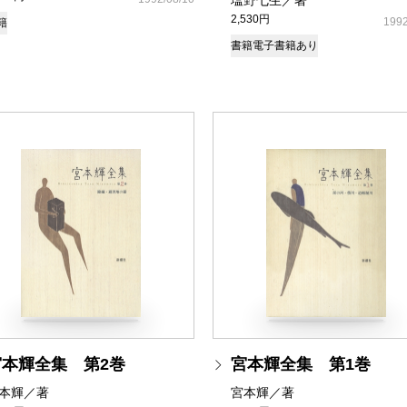
塩野七生／著
2,530円
1992
籍
書籍
電子書籍あり
宮本輝全集 第2巻
宮本輝全集 第1巻
本輝／著
宮本輝／著