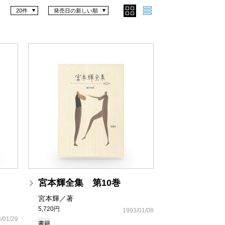
20件
発売日の新しい順
宮本輝全集 第10巻
宮本輝／著
5,720円
1993/01/08
/01/29
書籍