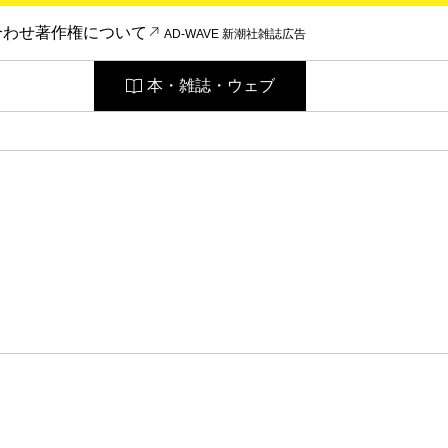
合わせ
著作権について
AD-WAVE 新潮社雑誌広告
本・雑誌・ウェブ