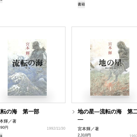
書籍
流転の海 第一部
地の星―流転の海 第
―
本輝／著
090円
1992/11/30
宮本輝／著
2,310円
1992
籍