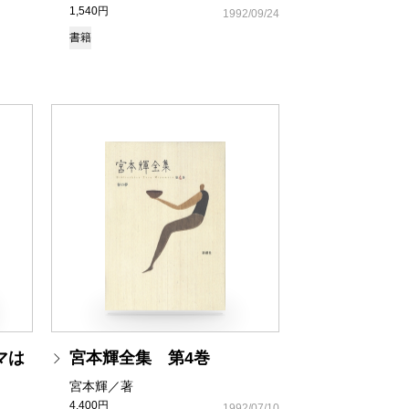
1,540円
1992/09/24
書籍
マは
宮本輝全集 第4巻
宮本輝／著
4,400円
1992/07/10