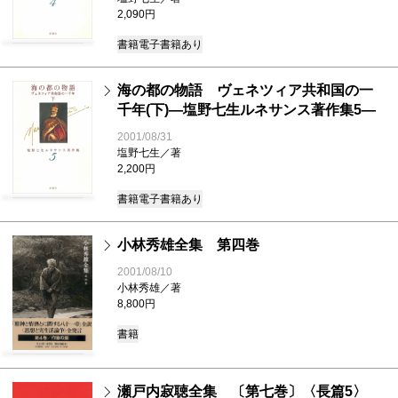
2,090円
書籍
電子書籍あり
海の都の物語 ヴェネツィア共和国の一
千年(下)―塩野七生ルネサンス著作集5―
2001/08/31
塩野七生／著
2,200円
書籍
電子書籍あり
小林秀雄全集 第四巻
2001/08/10
小林秀雄／著
8,800円
書籍
瀬戸内寂聴全集 〔第七巻〕〈長篇5〉