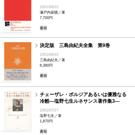
2001/08/10
瀬戸内寂聴／著
7,700円
書籍
決定版 三島由紀夫全集 第9巻
2001/08/10
三島由紀夫／著
6,380円
書籍
チェーザレ・ボルジアあるいは優雅なる
冷酷―塩野七生ルネサンス著作集3―
2001/07/27
塩野七生／著
1,870円
書籍