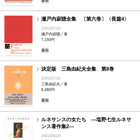
書籍
瀬戸内寂聴全集 〔第六巻〕〈長篇4〉
2001/07/10
瀬戸内寂聴／著
7,150円
書籍
決定版 三島由紀夫全集 第8巻
2001/07/10
三島由紀夫／著
6,380円
書籍
ルネサンスの女たち ―塩野七生ルネサ
ンス著作集2―
2001/06/29