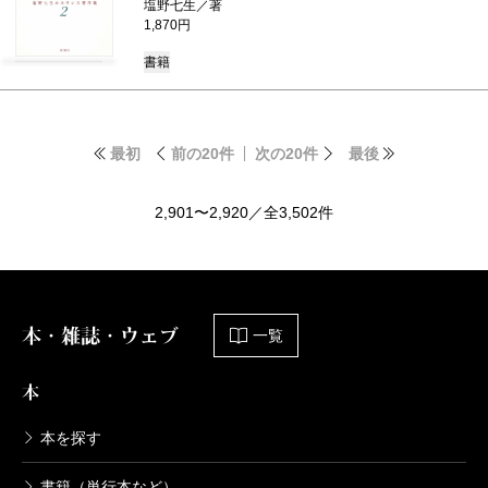
塩野七生／著
1,870円
書籍
最初
前の20件
次の20件
最後
2,901〜2,920／全3,502件
本・雑誌・ウェブ
一覧
本
本を探す
書籍（単行本など）