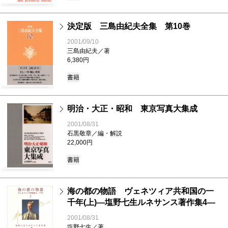
決定版 三島由紀夫全集 第10巻
2001/09/10
三島由紀夫／著
6,380円
書籍
明治・大正・昭和 東京写真大集成
2001/08/31
石黒敬章／編・解説
22,000円
書籍
海の都の物語 ヴェネツィア共和国の一
千年(上)―塩野七生ルネサンス著作集4―
2001/08/31
塩野七生／著