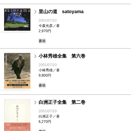
里山の道 satoyama
2001/07/23
今森光彦／著
2,970円
書籍
小林秀雄全集 第六巻
2001/07/10
小林秀雄／著
9,900円
書籍
白洲正子全集 第二巻
2001/07/10
白洲正子／著
6,270円