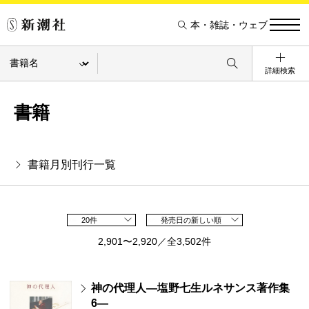
本・雑誌・ウェブ
詳細検索
書籍
書籍月別刊行一覧
20件
発売日の新しい順
2,901〜2,920／全3,502件
神の代理人―塩野七生ルネサンス著作集
6―