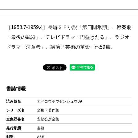
［1958.7-1959.4］長編ＳＦ小説「第四間氷期」、翻案劇
「最後の武器」、テレビドラマ「円盤きたる」、ラジオ
ドラマ「河童考」、講演「芸術の革命」他59篇。
書誌情報
読み仮名
アベコウボウゼンシュウ09
シリーズ名
全集・著作集
全集双書名
安部公房全集
発行形態
書籍
判型
A5判