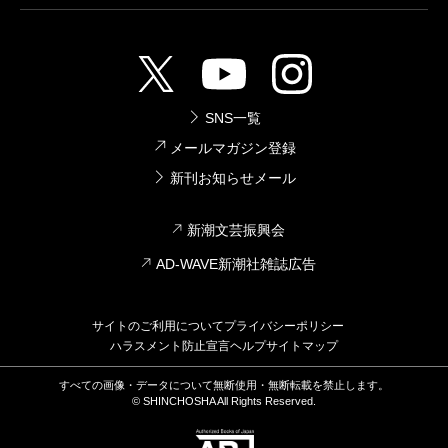
6,270円
安部公房全集 10 1959.5-1959.9
1998/06/10
安部公房／著
SNS一覧
6,270円
メールマガジン登録
新刊お知らせメール
安部公房全集 8 1957.12-1958.6
1998/03/10
新潮文芸振興会
安部公房／著
6,270円
AD-WAVE新潮社雑誌広告
安部公房全集 7 1957.1-1957.11
サイトのご利用について
プライバシーポリシー
1998/02/10
ハラスメント防止宣言
ヘルプ
サイトマップ
安部公房／著
6,270円
すべての画像・データについて無断使用・無断転載を禁止します。
© SHINCHOSHA All Rights Reserved.
安部公房全集 6 1956.3-1957.1