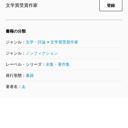
安部公房／著
文学賞受賞作家
登録
6,270円
安部公房全集 24 1973.3-1974.2
書籍の分類
1999/09/10
安部公房／著
ジャンル：
文学・評論
>
文学賞受賞作家
6,270円
ジャンル：
ノンフィクション
安部公房全集 23 1970.2-1973.3
レーベル・シリーズ：
全集・著作集
1999/08/13
発行形態：
書籍
安部公房／著
6,270円
著者名：
あ
安部公房全集 22 1968.2-1970.2
1999/07/09
安部公房／著
6,270円