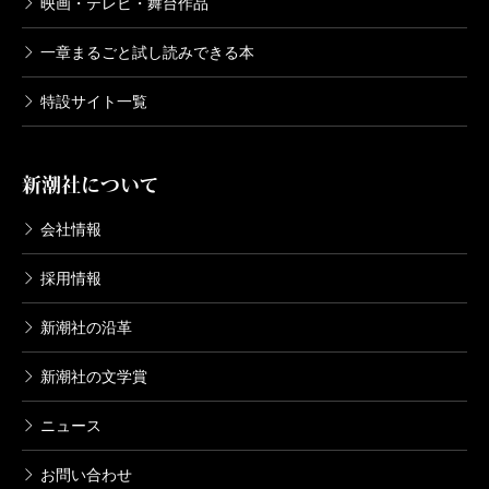
映画・テレビ・舞台作品
安部公房全集 14 1961.3-1961.9
1998/10/09
一章まるごと試し読みできる本
安部公房／著
6,270円
特設サイト一覧
安部公房全集 13 1960.9-1961.3
1998/09/10
新潮社について
安部公房／著
6,270円
会社情報
採用情報
安部公房全集 12 1960.6-1960.12
1998/08/10
新潮社の沿革
安部公房／著
6,270円
新潮社の文学賞
安部公房全集 11 1959.5-1960.5
ニュース
1998/07/10
安部公房／著
お問い合わせ