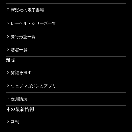
1999/01/08
安部公房／著
新潮社の電子書籍
6,270円
レーベル・シリーズ一覧
安部公房全集 16 1962.4-1962.11
発行形態一覧
1998/12/10
安部公房／著
著者一覧
6,270円
雑誌
安部公房全集 15 1961.1-1962.3
雑誌を探す
1998/11/10
安部公房／著
ウェブマガジンとアプリ
6,270円
定期購読
安部公房全集 14 1961.3-1961.9
本の最新情報
1998/10/09
安部公房／著
新刊
6,270円