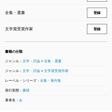
安部公房全集 24 1973.3-1974.2
1999/09/10
安部公房／著
全集・選書
登録
6,270円
文学賞受賞作家
登録
安部公房全集 23 1970.2-1973.3
1999/08/13
安部公房／著
6,270円
書籍の分類
ジャンル：
文学・評論
>
全集・選書
安部公房全集 22 1968.2-1970.2
1999/07/09
ジャンル：
文学・評論
>
文学賞受賞作家
安部公房／著
6,270円
レーベル・シリーズ：
全集・著作集
発行形態：
書籍
安部公房全集 21 1967.4-1968.2
著者名：
あ
1999/06/10
安部公房／著
6,270円