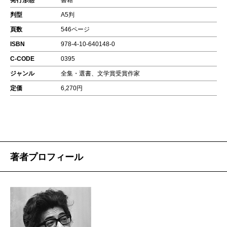
発行形態
書籍
判型
A5判
頁数
546ページ
ISBN
978-4-10-640148-0
C-CODE
0395
ジャンル
全集・選書、文学賞受賞作家
定価
6,270円
著者プロフィール