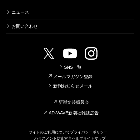
安部公房／著
6,270円
ニュース
お問い合わせ
安部公房全集 9 1958.7-1959.4
1998/04/10
安部公房／著
6,270円
SNS一覧
安部公房全集 8 1957.12-1958.6
メールマガジン登録
1998/03/10
安部公房／著
新刊お知らせメール
6,270円
新潮文芸振興会
安部公房全集 7 1957.1-1957.11
AD-WAVE新潮社雑誌広告
1998/02/10
安部公房／著
6,270円
サイトのご利用について
プライバシーポリシー
ハラスメント防止宣言
ヘルプ
サイトマップ