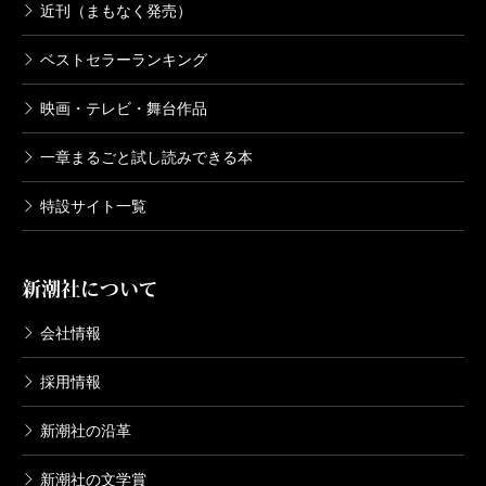
近刊（まもなく発売）
安部公房全集 13 1960.9-1961.3
ベストセラーランキング
1998/09/10
安部公房／著
映画・テレビ・舞台作品
6,270円
一章まるごと試し読みできる本
安部公房全集 12 1960.6-1960.12
特設サイト一覧
1998/08/10
安部公房／著
6,270円
新潮社について
安部公房全集 11 1959.5-1960.5
会社情報
1998/07/10
安部公房／著
採用情報
6,270円
新潮社の沿革
安部公房全集 10 1959.5-1959.9
新潮社の文学賞
1998/06/10