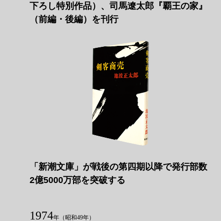
下ろし特別作品）、司馬遼󠄁太郎『覇王の家』
（前編・後編）を刊行
「新潮文庫」が戦後の第四期以降で発行部数
2億5000万部を突破する
1974
年
（昭和49年）