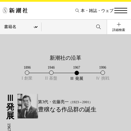
本・雑誌・ウェブ
詳細検索
新潮社の沿革
1896
1946
1967
1996
I 創業
II 基盤
Ⅳ 挑戦
Ⅲ 発展
Ⅲ
第3代・佐藤亮一
（1923～2001）
発
豊穣なる作品群の誕生
展