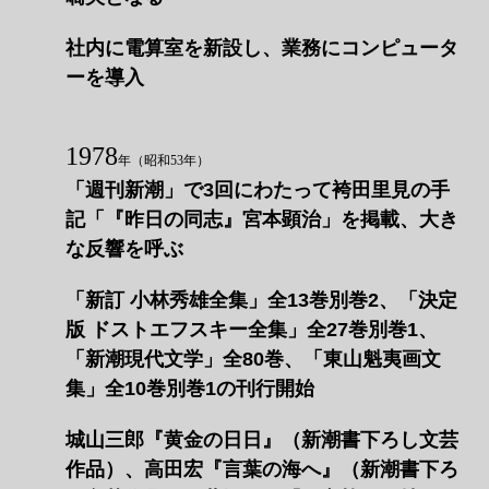
社内に電算室を新設し、業務にコンピュータ
ーを導入
1978
年
（昭和53年）
「週刊新潮」で3回にわたって袴田里見の手
記「『昨日の同志』宮本顕治」を掲載、大き
な反響を呼ぶ
「新訂 小林秀雄全集」全13巻別巻2、「決定
版 ドストエフスキー全集」全27巻別巻1、
「新潮現代文学」全80巻、「東山魁夷画文
集」全10巻別巻1の刊行開始
城山三郎『黄金の日日』（新潮書下ろし文芸
作品）、高田宏『言葉の海へ』（新潮書下ろ