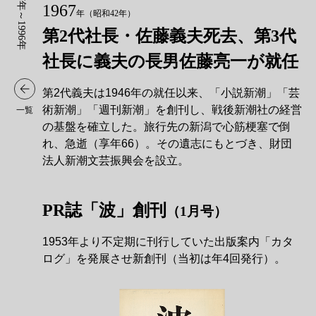
1967年～1996年
1967
年
（昭和42年）
第2代社長・佐藤義夫死去、第3代
社長に義夫の長男佐藤亮一が就任
第2代義夫は1946年の就任以来、「小説新潮」「芸
術新潮」「週刊新潮」を創刊し、戦後新潮社の経営
一覧
の基盤を確立した。旅行先の新潟で心筋梗塞で倒
れ、急逝（享年66）。その遺志にもとづき、財団
法人新潮文芸振興会を設立。
PR誌「波」創刊
（1月号）
1953年より不定期に刊行していた出版案内「カタ
ログ」を発展させ新創刊（当初は年4回発行）。