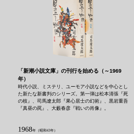
「新潮小説文庫」の刊行を始める（～1969
年）
時代小説、ミステリ、ユーモア小説などを中心とし
た新たな新書判のシリーズ。第一弾は松本清張『死
の枝』、司馬遼󠄁太郎『果心居士の幻術』、黒岩重吾
『真昼の罠』、大藪春彦『戦いの肖像』。
1968
年
（昭和43年）