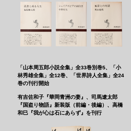
「山本周五郎小説全集」全33巻別巻5、「小
林秀雄全集」全12巻、「世界詩人全集」全24
巻の刊行開始
有吉佐和子『華岡青洲の妻』、司馬遼󠄁太郎
『国盗り物語』新装版（前編・後編）、高橋
和巳『我が心は石にあらず』を刊行