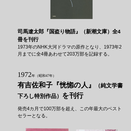
司馬遼󠄁太郎『国盗り物語』（新潮文庫）全4
冊を刊行
1973年のNHK大河ドラマの原作となり、1973年2
月までに全4冊あわせて203万部を記録する。
1972
年
（昭和47年）
有吉佐和子『恍惚の人』
（純文学書
を刊行
下ろし特別作品）
発売4カ月で100万部を超え、この年最大のベスト
セラーとなる。