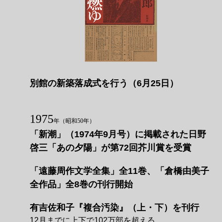
別館の新築落成式を行う（6月25日）
1975
年
（昭和50年）
「新潮」（1974年9月号）に掲載された日野
啓三「あの夕陽」が第72回芥川賞を受賞
「遠藤周作文学全集」全11巻、「倉橋由美子
全作品」全8巻の刊行開始
有吉佐和子『複合汚染』（上・下）を刊行
12月までに上下で102万部を超える。