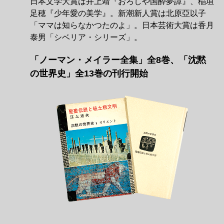
日本文学大賞は井上靖『おろしや国酔夢譚』、稲垣
足穂『少年愛の美学』。新潮新人賞は北原亞以子
「ママは知らなかつたのよ」。日本芸術大賞は香月
泰男「シベリア・シリーズ」。
「ノーマン・メイラー全集」全8巻、「沈黙
の世界史」全13巻の刊行開始