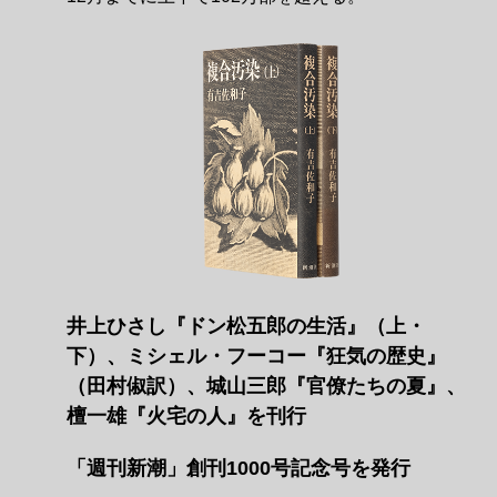
井上ひさし『ドン松五郎の生活』（上・
下）、ミシェル・フーコー『狂気の歴史』
（田村俶訳）、城山三郎『官僚たちの夏』、
檀一雄『火宅の人』を刊行
「週刊新潮」創刊1000号記念号を発行