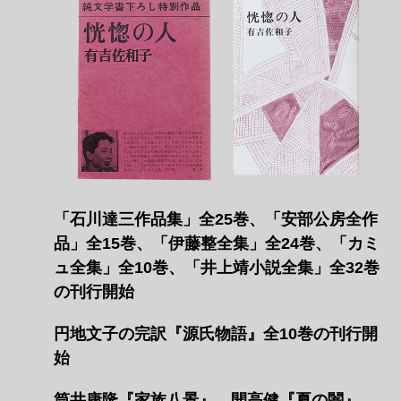
「石川達三作品集」全25巻、「安部公房全作
品」全15巻、「伊藤整全集」全24巻、「カミ
ュ全集」全10巻、「井上靖小説全集」全32巻
の刊行開始
円地文子の完訳『源氏物語』全10巻の刊行開
始
筒井康隆『家族八景』、開高健『夏の闇』、