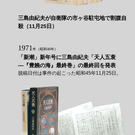
三島由紀夫が自衛隊の市ヶ谷駐屯地で割腹自
殺（11月25日）
1971
年
（昭和46年）
「新潮」新年号に三島由紀夫「天人五衰
―『豊饒の海』最終巻」の最終回を発表
脱稿日付は事件の起こった昭和45年11月25日。