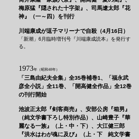
梅原猛『隠された十字架』、司馬遼󠄁太郎『花
神』（一～四）を刊行
川端康成が逗子マリーナで自殺（4月16日）
「新潮」6月臨時増刊号『川端康成読本』を発行す
る。
1973
年
（昭和48年）
「三島由紀夫全集」全35巻補巻1、「福永武
彦全小説」全11巻、「開高健全作品」全12巻
の刊行開始
池波正太郎『剣客商売』、安部公房『箱男』
（純文学書下ろし特別作品）、山崎豊子『華
麗なる一族』（上・中・下）、大江健三郎
『洪水はわが魂に及び』（上・下 純文学書