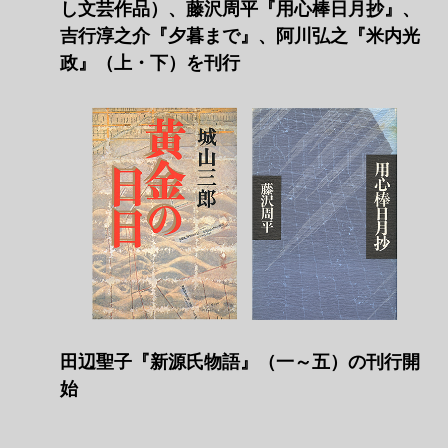
し文芸作品）、藤沢周平『用心棒日月抄』、
吉行淳之介『夕暮まで』、阿川弘之『米内光
政』（上・下）を刊行
田辺聖子『新源氏物語』（一～五）の刊行開
始