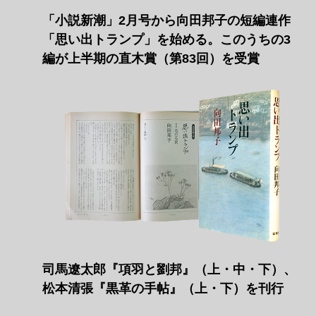
「小説新潮」2月号から向田邦子の短編連作
「思い出トランプ」を始める。このうちの3
編が上半期の直木賞（第83回）を受賞
司馬遼󠄁太郎『項羽と劉邦』（上・中・下）、
松本清張『黒革の手帖』（上・下）を刊行