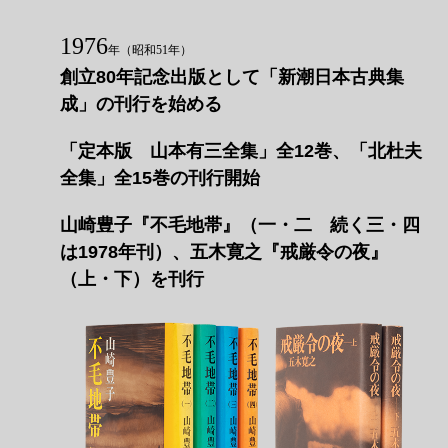
1976
年
（昭和51年）
創立80年記念出版として「新潮日本古典集
成」の刊行を始める
「定本版 山本有三全集」全12巻、「北杜夫
全集」全15巻の刊行開始
山崎豊子『不毛地帯』（一・二 続く三・四
は1978年刊）、五木寛之『戒厳令の夜』
（上・下）を刊行