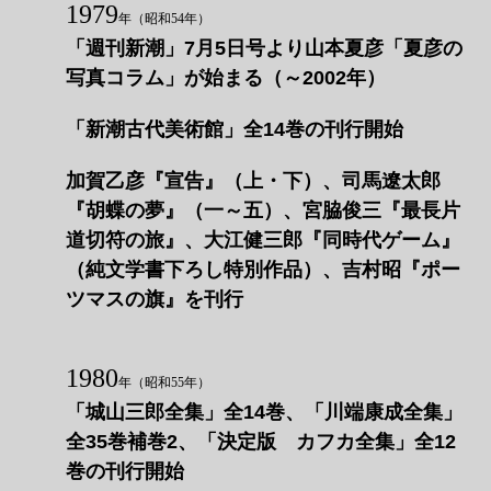
1979
年
（昭和54年）
「週刊新潮」7月5日号より山本夏彦「夏彦の
写真コラム」が始まる（～2002年）
「新潮古代美術館」全14巻の刊行開始
加賀乙彦『宣告』（上・下）、司馬遼󠄁太郎
『胡蝶の夢』（一～五）、宮脇俊三『最長片
道切符の旅』、大江健三郎『同時代ゲーム』
（純文学書下ろし特別作品）、吉村昭『ポー
ツマスの旗』を刊行
1980
年
（昭和55年）
「城山三郎全集」全14巻、「川端康成全集」
全35巻補巻2、「決定版 カフカ全集」全12
巻の刊行開始