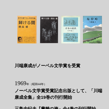
川端康成がノーベル文学賞を受賞
1969
年
（昭和44年）
ノーベル文学賞受賞記念出版として、「川端
康成全集」全19巻の刊行開始
三島由紀夫『豊饒の海』全4巻の刊行開始