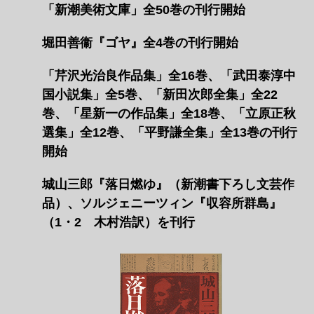
「新潮美術文庫」全50巻の刊行開始
堀田善衞『ゴヤ』全4巻の刊行開始
「芹沢光治良作品集」全16巻、「武田泰淳中
国小説集」全5巻、「新田次郎全集」全22
巻、「星新一の作品集」全18巻、「立原正秋
選集」全12巻、「平野謙全集」全13巻の刊行
開始
城山三郎『落日燃ゆ』（新潮書下ろし文芸作
品）、ソルジェニーツィン『収容所群島』
（1・2 木村浩訳）を刊行