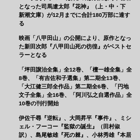
となった司馬遼󠄁太郎『花神』（上・中・下
新潮文庫）が12月までに合計180万部に達す
る
映画「八甲田山」の公開により、原作となっ
た新田次郎『八甲田山死の彷徨』がベストセ
ラーとなる
「坪田譲治全集」全12巻、「檀一雄全集」全
8巻、「有吉佐和子選集」第二期全13巻、
「大江健三郎全作品」第二期全6巻、「円地
文子全集」全16巻、「阿川弘之自選作品」全
10巻の刊行開始
伊佐千尋『逆転』、大岡昇平『事件』、ミシ
ェル・フーコー『監獄の誕生』（田村俶
訳）、島尾敏雄『死の棘』、小林秀雄『本居