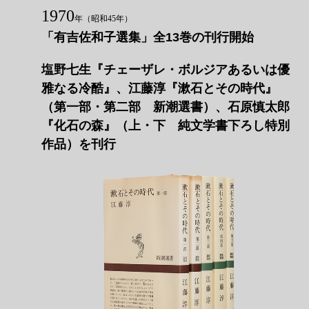
1970
年
（昭和45年）
「有吉佐和子選集」全13巻の刊行開始
塩野七生『チェーザレ・ボルジアあるいは優
雅なる冷酷』、江藤淳『漱石とその時代』
（第一部・第二部 新潮選書）、石原慎太郎
『化石の森』（上・下 純文学書下ろし特別
作品）を刊行