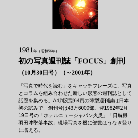
1981
年
（昭和56年）
初の写真週刊誌「FOCUS」創刊
（10月30日号）（～2001年）
「写真で時代を読む」をキャッチフレーズに、写真
とコラムを組み合わせた新しい形態の週刊誌として
話題を集める。A4判変型64頁の薄型週刊誌は日本
初の試みで、創刊号は43万6000部。翌1982年2月
19日号の「ホテルニュージャパン火災」「日航機
羽田沖墜落事故」現場写真を機に部数はうなぎ登り
に増える。