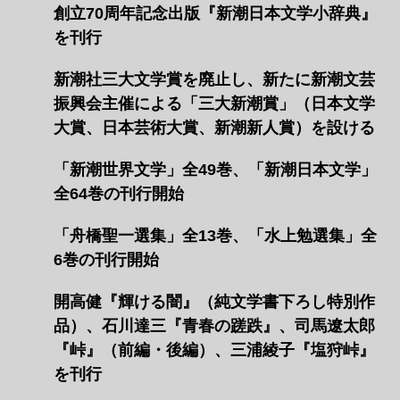
創立70周年記念出版『新潮日本文学小辞典』
を刊行
新潮社三大文学賞を廃止し、新たに新潮文芸
振興会主催による「三大新潮賞」（日本文学
大賞、日本芸術大賞、新潮新人賞）を設ける
「新潮世界文学」全49巻、「新潮日本文学」
全64巻の刊行開始
「舟橋聖一選集」全13巻、「水上勉選集」全
6巻の刊行開始
開高健『輝ける闇』（純文学書下ろし特別作
品）、石川達三『青春の蹉跌』、司馬遼󠄁太郎
『峠』（前編・後編）、三浦綾子『塩狩峠』
を刊行