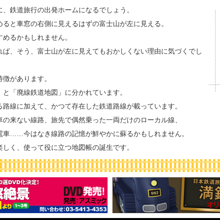
に、鉄道旅行の出発ホームになるでしょう。
めると車窓の右側に見えるはずの富士山が左に見える。
すめるかもしれません。
れば、そう、富士山が左に見えてもおかしくない理由に気づくでし
特徴があります。
」と「廃線鉄道地図」に分かれています。
る路線に加えて、かつて存在した鉄道路線が載っています。
車の来ない線路、旅先で偶然乗った一両だけのローカル線、
電車……今はなき線路の記憶が鮮やかに蘇るかもしれません。
楽しく、使って役に立つ地図帳の誕生です。